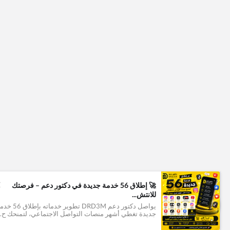
+
🚀 إطلاق 56 خدمة جديدة في دكتور دعم – فرصتك
1
للانتش...
يواصل دكتور دعم DRD3M تطوير خدماته بإطل
جديدة تغطي أشهر منصات التواصل الاجتماعي، لتمنحك ح..