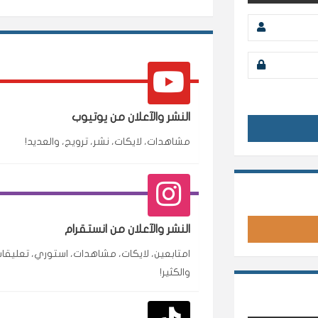
النشر والآعلان من يوتيوب
مشاهدات، لايكات، نشر، ترويج، والعديد!
محمد
م
🇸🇦 السعودية — الرياض
النشر والآعلان من انستقرام
متابعين وربي انستقرام بسرعة رهيبة، والنتائج وممت
امتابعين، لايكات، مشاهدات، استوري، تعليقات
انسكاب
والكثير!
نورة
ن
🇦🇪 الإمارات — دبي