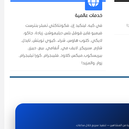
ة ممتازة للتميز.
خدمات عالمية
!
في كيه، لينكيد إن، فكونتاكتي تمبلر بنترست
★★★★★
فيميو فاين قوقل بلس ديليموشن، زيادة، جاكو،
قبل ٢ ساعة
لايكي, كلوب هاوس، شراء، كيوي تويتش, تايدل,
اضح لفترة قصيرة خلال الوقت.
شازم, سبريكر, لايف مي, أنغامي, بيع، دييزر,
بيريسكوب,ميكس كلاود, فليبجرام, كورا تيليجرام,
زوار، والمزيد!
★★★★★
قبل 7 سنوات
★★★★★
قبل 4 سنوات
ة للاستخدام.
ة من المشاهير — تنفيذ سريع خلال ساعات.