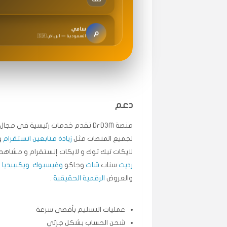
سامي
م
🇸🇦 السعودية — الرياض
متابعيني انستقرام بسرعة رهيبة، والنتائج وممتازة.
انسكاب
ميه
ن
🇦🇪 الإمارات — دبي
طلبت مشاهدات تيك توك تبدأ التنفيذ فورًا، ممتاز
دعم
قيادتك
منصة DrD3M تقدم خدمات رئيسية في م
لجميع المنصات مثل
زيادة متابعين انستقرام
و
علي
ع
لايكات تيك توك و لايكات إنستقرام و مشاهد 
🇰🇼 الكويت — الكويت
رديت
سناب
شات
وجاكو
وفيسبوك
ويكيبيديا
.
اشتريت لايكات وتعليقات انستقرام وجاني تفاعلي و
والعروض
الرقمية الحقيقية
.
حلوى
عمليات التسليم بأقصى سرعة
ربح
س
🇶🇦 قطر — الدوحة
شحن الحساب بشكل جزئي