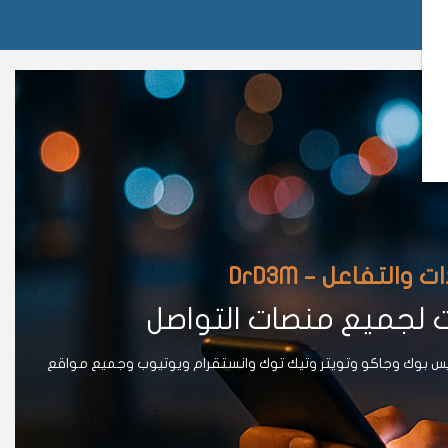
لتفاعل – DrD3M
ت لجميع منصات التواصل
يس بوك وجاكو وتويتر وتيك توك وانستقرام ويوتيوب وجميع مواقع