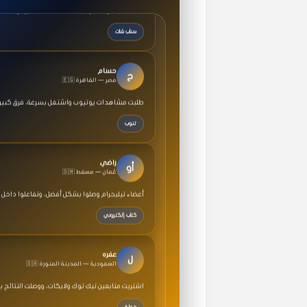
سناب شات
حسام
ح
🇪🇬 مصر — القاهرة
طلبت مشاهدات يوتيوب واشتغل بسرعة، فرق كبير ف
تنوب
راضي
أو
🇴🇲 عُمان — مسقط
أعضاء تيليجرام وصلوا بشكل أفضل، وتفاعلوا داخل 
كتاب إلكتروني
عفره
ل
🇸🇦 السعودية — المدينة المنورة
اشتريت متابعين تيك توك ولايكات، ووصلت النتائج 
خطة