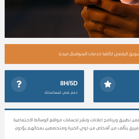
سويق الرقمي لكافة خدمات السوشيال ميديا.
8H/5D
دعم فني لمساعدتك
وأقوى متجر وأضمن تطبيق وبرنامج اعلانات ونشر لحسابات مواقع الوسائط الاجتماعية
نا فريق يتألف من أشخاص من ذوي الخبرة ومتخصصين بمجالهم يؤدون