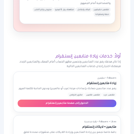
والمصداقية أمام الجمهور.
متابعين حقيقيين
لايكات وتفاعل
مشاهدات ريلز & فيديو
ستوري وإنترآكشن
حفظ ومشاركة
أولاً: خدمات زيادة متابعين إنستقرام
إذا كان هدفك رفع عدد المتابعين وتحسين مظهر الحساب أمام العملاء والمتابعين الجدد،
فيمكنك اختيار إحدى خدمات المتابعين التالية:
Followers • متابعين
زيادة متابعين إنستقرام
رفع عدد متابعين حسابك بإعدادات مرنة (عرب أو عالميين) وبدون الحاجة لكلمة المرور.
متابعين عرب
متابعين عالميين
مظهر احترافي
الدخول إلى صفحة متابعين إنستقرام
Followers + Likes • باقة مدمجة
متابعين + لايكات إنستقرام
باقة خاصة تجمع بين زيادة المتابعين وزيادة اللايكات على منشورات محددة لخلق