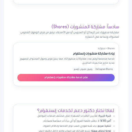
سادساً: مشاركة المنشورات (Shares)
مشاركة منشورك عبر الرسائل أو الستوري أو مع الأصدقاء ترفع من فرص الوصول العضوي
لمحتواك وتساعد في انتشاره.
Shares • مشاركة
زيادة مشاركة منشورات إنستقرام
خدمة مخصصة لرفع عدد مشاركات منشوراتك، مما يعزز فرص وصول المحتوى لجمهور
جديد خارج متابعيك الحاليين.
Instagram Shares
وصول عضوي أوسع
فتح خدمة مشاركة منشورات إنستقرام
لماذا تختار دكتور دعم لخدمات إنستقرام؟
خبرة كبيرة:
ملايين الطلبات المنفذة على مختلف منصات التواصل.
آمن 100%:
لا نطلب كلمة المرور أو أي بيانات حساسة لحسابك.
تنفيذ سريع:
بدء شبه فوري حسب نوع الخدمة ونظام المزود.
لوحة تحكم سهلة:
تتبع طلباتك من حساب واحد داخل دكتور دعم.