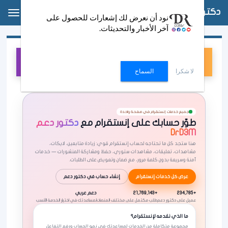
دكتور دعم
oggle
نود أن نعرض لك إشعارات للحصول على
ation
آخر الأخبار والتحديثات.
خدمات إنستقرام — دكتور دعم
إنشاء حساب
IG
لا شكرا
السماح
جميع خدمات إنستقرام في صفحة واحدة
طوّر حسابك على إنستقرام مع
دكتور دعم
DrD3M
هنا ستجد كل ما تحتاجه لحساب إنستقرام قوي: زيادة متابعين، لايكات،
مشاهدات، تعليقات، مشاهدات ستوري، حفظ ومشاركة المنشورات — خدمات
آمنة وسريعة بدون كلمة مرور، مع ضمان وتعويض على الطلبات.
عرض كل خدمات إنستقرام
إنشاء حساب في دكتور دعم
+234,785
+21,769,143
دعم عربي
عميل على دكتور دعم
طلب مكتمل على مختلف المنصات
لمساعدتك في اختيار الخدمة الأنسب
ما الذي نقدمه لإنستقرام؟
مجموعة متكاملة من الخدمات لمساعدتك في نمو الحساب ورفع التفاعل