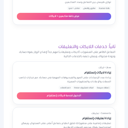
توازن طبيعي بين التفاعل وعدد المتابعين.
باقة مدمجة
مظهر واقعي
تفاعل + نمو
عرض باقة متابعين + لايكات
ثانياً: خدمات اللايكات والتعليقات
التفاعل الظاهر على المنشورات (لايكات وتعليقات) مهم جداً لإقناع الزوار بقوة حسابك
وجودة محتواك، ويمكن دعمه بالخدمات التالية:
Likes • لايكات
زيادة لايكات إنستقرام
زيادة عدد الإعجابات على الصور والفيديوهات المهمة في حسابك، مع خيارات تناسب
الحملات والإعلانات والمنشورات المميزة.
إعجابات سريعة
لايكات لمنشورات محددة
دعم الحملات
الدخول لخدمة لايكات إنستقرام
Comments • تعليقات
زيادة تعليقات إنستقرام
تعليقات إضافية على منشوراتك لخلق انطباع بتفاعل أعلى على المحتوى، ويمكن
استخدامها بشكل مدروس للحملات الإعلانية.