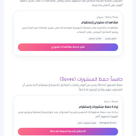
الستوري وسيلة سريعة للتواصل مع الجمهور بشكل يومي، ومشاهدات أعلى تعني حضوراً
أقوى في أذهان متابعيك.
Story Views • ستوري
مشاهدات ستوري إنستقرام
مشاهدات إضافية على قصصك اليومية لمساعدتك في تعزيز علاقتك مع المتابعين
ورفع التفاعل اليومي على الحساب.
حضور يومي
تفاعل مستمر
فتح خدمة مشاهدات ستوري
خامساً: حفظ المنشورات (Saves)
حفظ المنشور (Save) يعتبر من أقوى إشارات التفاعل بالنسبة لإنستقرام لأنه يعني أن
المحتوى مهم وقابل للرجوع له لاحقاً.
Saves • حفظ
زيادة حفظ منشورات إنستقرام
زيادة عدد حفظ منشوراتك لتحسين تقييم المحتوى عند خوارزمية إنستقرام ورفع فرص
ظهوره لجمهور أكبر.
Instagram Saves
قيمة محتوى أعلى
الانتقال لخدمة الحفظ (Saves)