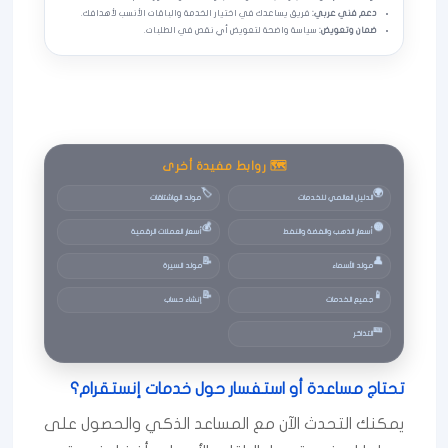
دعم فني عربي:
فريق يساعدك في اختيار الخدمة والباقات الأنسب لأهدافك.
ضمان وتعويض:
سياسة واضحة لتعويض أي نقص في الطلبات.
🗺️ روابط مفيدة أخرى
🏷️
🌍
الدليل العالمي للخدمات
مولد الهاشتاقات
💰
🟡
أسعار الذهب والفضة والنفط
أسعار العملات الرقمية
📝
👤
مولد الأسماء
مولد السيرة
📝
📱
جميع الخدمات
إنشاء حساب
🎫
التذاكر
تحتاج مساعدة أو استفسار حول خدمات إنستقرام؟
يمكنك التحدث الآن مع المساعد الذكي والحصول على