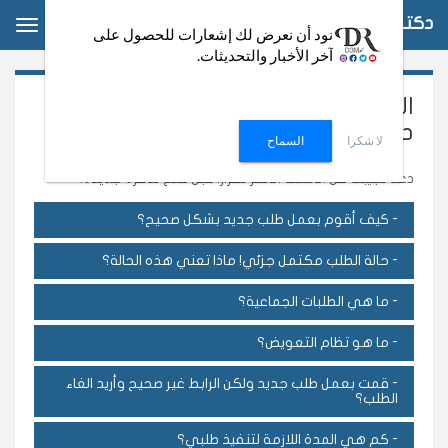
دكتور دعم
ggle
نود أن نعرض لك إشعارات للحصول على
آخر الأخبار والتحديثات.
ation
الأسئلة الشائعة حول خدمات دكتور
دعم – DrD3M
لا شكرا
السماح
دعنا نجيبك عن الأسئلة الأكثر تكراراً قبل فتح تذكره جديدة.
- كيف أقوم بعمل طلب جديد بشكل صحيح؟
- حالة الطلب مكتمل جزئي! ماذا تعني هذه الحالة؟
- ما هي الطلبات الجماعية؟
- ما هو تظام التعويض؟
- قمت بعمل طلب جديد ولكن الرابط غير صحيح وأريد الغاء
الطلب؟
- كم هي المدة اللازمة لتنفيذ طلبي؟