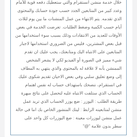
خلال خدمة منشن انستقرام والتي ستعطيك دفعه قوية للأمام
وعدد كبير من المتابعين الجدد حسب جودة حسابك والمحتوى
الذي تقدمه. يتم الانتهاء من عمل المنشنات ما بين يوم لثلاث
أيام حسب الكمية وضغط الطلبات. تعرضت الخدمة في بعض
الأوقات للعديد من الانتقادات وذلك بسبب سوء استخدامها من
قبل بعض المشترين، فليس من الضروري استخدامها لاجبار
المتابعين على الانتباه اليك ومتابعتك، يجب عليك ان تقدم
شيء مميز في الصورة أو الفيديو لكي لا يشعر الشخص
الممنشن بأنه لا علاقة له بالمحتوى والذي ينتهي به المطاف
إلى وضع تعليق سلبي وفي بعض الاحيان تقديم شكوى عليك
في انستقرام، ننصحك باستهداف حساب له نفس اهتمام
الحساب الذي ستلفت الانتباه عليه لتحصل على نتائج مبهرة
طريقة الطلب : اليوزر : ضع يوزر الحساب الذي تريد عمل
منشن لمتابعينه الرابط : لينك المنشور الخاص بك اما في حالة
عمل منشن ليوزرات معينة : ضع اليوزرات كل واحد على
سطر بدون علامة "@"