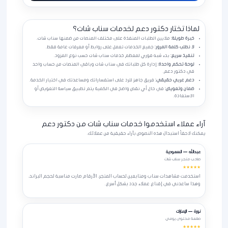
لماذا تختار دكتور دعم لخدمات سناب شات؟
خبرة طويلة:
ملايين الطلبات المنفذة على مختلف المنصات من ضمنها سناب شات.
لا نطلب كلمة المرور:
جميع الخدمات تعمل على روابط أو معرفات عامة فقط.
تنفيذ سريع:
بدء شبه فوري لمعظم خدمات سناب شات حسب نوع المزود.
لوحة تحكم واحدة:
إدارة كل طلباتك في سناب شات وباقي المنصات من حساب واحد
في دكتور دعم.
دعم عربي حقيقي:
فريق جاهز للرد على استفساراتك ومساعدتك في اختيار الخدمة.
ضمان وتعويض:
في حال أي نقص واضح في الكمية يتم تطبيق سياسة التعويض أو
الاستعادة.
آراء عملاء استخدموا خدمات سناب شات من دكتور دعم
يمكنك لاحقاً استبدال هذه النصوص بآراء حقيقية من عملائك.
عبدالله — السعودية
صاحب متجر سناب شات
★★★★★
استخدمت مشاهدات سناب ومتابعين لحساب المتجر، الأرقام صارت مناسبة لحجم البراند،
وهذا ساعدني في إقناع عملاء جدد بشكل أسرع.
نورة — الإمارات
صانعة محتوى يومي
★★★★★