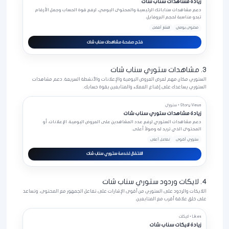
زيادة مشاهدات سناب شات
دعم مشاهدات سناباتك الرئيسية والمحتوى اليومي، لرفع قوة الحساب وجعل الأرقام
تبدو مناسبة لحجم البروفايل.
محتوى يومي
انتشار أفضل
فتح صفحة مشاهدات سناب شات
3. مشاهدات ستوري سناب شات
الستوري مكان مهم لعرض العروض اليومية والإعلانات والأنشطة السريعة. دعم مشاهدات
الستوري يساعدك على إقناع العملاء والمتابعين بقوة حسابك.
Story Views • ستوري
زيادة مشاهدات ستوري سناب شات
دعم مشاهدات الستوري لرفع عدد المشاهدين على العروض اليومية، الإعلانات، أو
المحتوى الذي تريد له وصولاً أعلى.
ستوري أقوى
تفاعل أعلى
الانتقال لخدمة ستوري سناب شات
4. لايكات وردود ستوري سناب شات
اللايكات والردود على الستوري من أقوى الإشارات على تفاعل الجمهور مع المحتوى، وتساعد
على خلق علاقة أقرب مع المتابعين.
Likes • لايكات
زيادة لايكات سناب شات