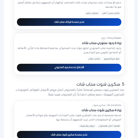
دعم الإعجابات على محتوى سناب شات المناسب، لإظهار أن الجمهور يتفاعل بشكل أفضل
مع ما تقدمه.
تفاعل بصري أعلى
محتوى مميز
فتح صفحة لايكات سناب شات
Story Replies • ردود
زيادة ردود ستوري سناب شات
ردود إضافية على الستوري لخلق حوار تحت المحتوى، مناسبة لاستطلاعات الرأي، الأسئلة،
أو التفاعل القوي مع المتابعين.
حوار مع الجمهور
تفاعل مباشر
الانتقال لخدمة ردود الستوري
5. سكرين شوت سناب شات
عدد السكرين شوت يعكس اهتماماً عالياً بالمحتوى (مثل عروض الأسعار، القوائم، الكوبونات،
العناوين المهمة). دعمه يعطي انطباعاً بأن المحتوى مفيد فعلاً.
Screenshots • سكرين شوت
زيادة سكرين شوت سناب شات
خدمة مخصصة لدعم عدد السكرين شوت على السنابات المهمة مثل قوائم الأسعار،
العروض، أو المعلومات التي تريد للجمهور أن يحتفظ بها.
اهتمام أعلى بالمحتوى
عروض وتسعيرات
فتح صفحة سكرين شوت سناب شات