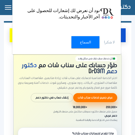
دكتور دعم
oggle
نود أن نعرض لك إشعارات للحصول على
ation
آخر الأخبار والتحديثات.
خدمات سناب شات — دكتور دعم DrD3M
إنشاء حساب
SC
لا شكرا
السماح
كل خدمات سناب شات في مكان واحد
طوّر حسابك على سناب شات مع
دكتور
دعم DrD3M
اختر الخدمة المناسبة لحسابك على سناب شات: زيادة متابعين، مشاهدات السنابات،
مشاهدات الستوري، لايكات، ردود ستوري، وسكرين شوت. خدمات آمنة وسريعة بدون
كلمة مرور مع ضمان وتعويض ودعم عربي حقيقي.
عرض جميع خدمات سناب شات
إنشاء حساب في دكتور دعم
+18,000,000
+200,000
عميل على منصات دكتور دعم
طلب مكتمل على منصات التواصل
دعم عربي
يساعدك في اختيار الخدمة والباقة المناسبة
ماذا نقدم لحسابات سناب شات؟