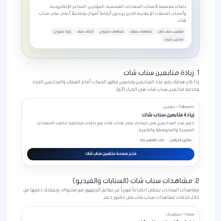
باقات مخصصة لأصحاب الحسابات الشخصية، المؤثرين، المتاجر الإلكترونية،
وأصحاب الحملات الإعلانية الذين يريدون أرقاماً أقوى وتفاعلاً أعلى على سناب
شات.
متابعين سناب شات
مشاهدات سنابات
مشاهدات ستوري
لايكات سناب
ردود ستوري
سكرين شوت
1. زيادة متابعين سناب شات
إذا كان هدفك رفع عدد المتابعين وتحسين مظهر الحساب أمام العملاء والمتابعين الجدد،
فخدمة متابعين سناب شات هي الخيار الأول.
Followers • متابعين
زيادة متابعين سناب شات
دعم عدد المتابعين في حسابك على سناب شات مع باقات مختلفة تناسب الحسابات
الصغيرة والمتوسطة والكبيرة.
مظهر احترافي
جذب متابعين جدد
فتح صفحة متابعين سناب شات
2. مشاهدات سناب شات (السنابات والفيديو)
مشاهدات السنابات تعطي انطباعاً فورياً عن تفاعل الجمهور مع محتواك، ويمكنك دعمها من
خلال خدمات مشاهدات سناب شات في دكتور دعم.
Views • مشاهدات