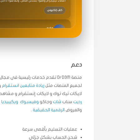
عفره
ل
🇸🇦 السعودية — المدينة المنورة
اشتريت متابعين تيك توك ولايكات، ووصلت النتائج 
خطة
سامي
م
🇸🇦 السعودية — الرياض
دعم
متابعيني انستقرام بسرعة رهيبة، والنتائج وممتازة.
منصة DrD3M تقدم خدمات رئيسية في م
انسكاب
لجميع المنصات مثل
زيادة متابعين انستقرام
و
لايكات تيك توك و لايكات إنستقرام و مشاهد 
ميه
رديت
سناب
شات
وجاكو
وفيسبوك
ويكيبيديا
.
ن
🇦🇪 الإمارات — دبي
والعروض
الرقمية الحقيقية
.
طلبت مشاهدات تيك توك تبدأ التنفيذ فورًا، ممتاز
قيادتك
عمليات التسليم بأقصى سرعة
شحن الحساب بشكل جزئي