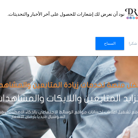
نود أن نعرض لك إشعارات للحصول على آخر الأخبار والتحديثات.
 شكرا
السماح
ضل منصة لخدمات زيادة المتابعين والمشاهدات وا
ايد المتابعين واللايكات والمشاهدا
 تشغيل اعلانات لحسابات مواقع الوسائط الاجتماعي بالذكاء الاصطناعي ف
السوشيال ميديا بارخص الاسعار