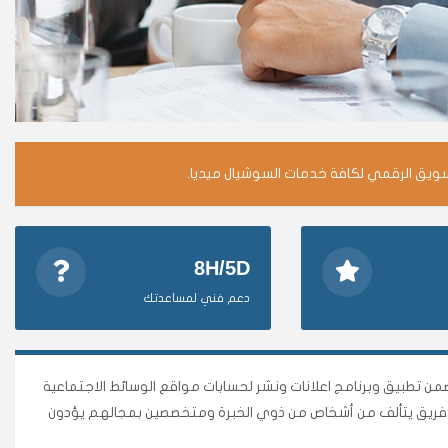
سويق الرقمي لكافة خدمات السوشيال ميديا.
8H/5D
دعم فني لمساعدتك
وأقوى متجر وأضمن تطبيق وبرنامج اعلانات ونشر لحسابات مواقع الوسائط الاجتماعية
نا فريق يتألف من أشخاص من ذوي الخبرة ومتخصصين بمجالهم يؤدون