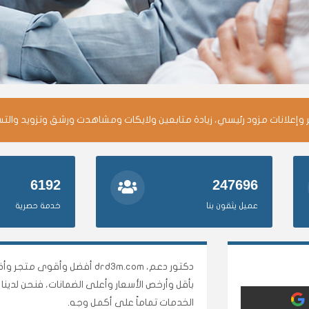
وإعلانات مزود رئيسي، زيادة متابعين ولايكات ومشاهدت ورشق وتزويد والت
6192
247696
عميل يثقون بنا
خدمة حصرية
دكتور دعم، drd3m.com أفضل 
بأقل وأرخص الأسعار وأعلى الضمانات، فنحن لدي
الخدمات تماماً على أكمل وجه.