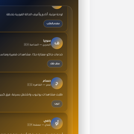
لوحة مرتبة، أتابع وأعرف الحالة الفورية بلحظة.
مقدم الطلب
سوريا
ف
🇧🇭 البحرين — المنامة
خدمات جاكو ممتازة جدًا، مشاهدات قصيرة ومناسب
سناب شات
حسام
ح
🇪🇬 مصر — القاهرة
طلبت مشاهدات يوتيوب واشتغل بسرعة، فرق كبير ف
تنوب
راضي
أو
🇴🇲 عُمان — مسقط
أعضاء تيليجرام وصلوا بشكل أفضل، وتفاعلوا داخل 
كتاب إلكتروني