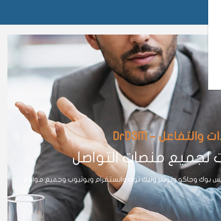
لتفاعل – DrD3M
ت لجميع منصات التواصل
يس بوك وجاكو وتويتر وتيك توك وانستقرام ويوتيوب وجميع مواقع