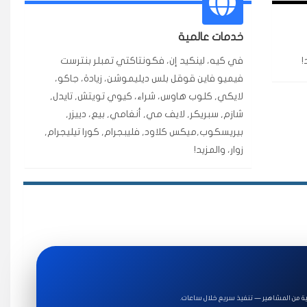
★★★★★
3 جنرال
خدمات عالمية
ازة.
!
في كيه، لينكيد إن، فكونتاكتي تمبلر بنترست
فيميو فاين قوقل بلس ديليموشن، زيادة، جاكو،
لايكي, كلوب هاوس، شراء، كيوي تويتش, تايدل,
★★★★★
٥ دورات
شازم, سبريكر, لايف مي, أنغامي, بيع، دييزر,
بيريسكوب,ميكس كلاود, فليبجرام, كورا تيليجرام,
ة ممتازة للتميز.
زوار، والمزيد!
★★★★★
قبل ٢ ساعة
اضح لفترة قصيرة خلال الوقت.
★★★★★
قبل 7 سنوات
ة من المشاهير — تنفيذ سريع خلال ساعات.