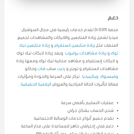
انسكاب
دعم
★★★★★
ميه
ن
منصة DrD3M تقدم خدمات رئيسية في مجال السوشيال
🇦🇪 الإمارات — دبي
٥ دورات
ميديا ​​تشمل زيادة المتابعين واللايكات والمشاهدات لجميع
طلبت مشاهدات تيك توك تبدأ التنفيذ فورًا، ممتازة اسعدني
دكتور دعم.
المنصات مثل
زيادة متابعين انستقرام
و
زيادة متابعين تيك
توك
و
زيادة مشاهدات يوتيوب
وبعد زيادة لايكات تيك توك
قيادتك
و لايكات إنستقرام و مشاهد مجانية تيك توك ومعها زيادة
مشاهدات انستقرام و تويتر و
رديت
سناب
شات
وجاكو
★★★★★
علي
ع
🇰🇼 الكويت — الكويت
قبل ٢ ساعة
وفيسبوك
ويكيبيديا
. نركز على السرعة والجودة ومؤثرات
اشتريت لايكات وتعليقات انستقرام وجاني تفاعلي واضح
فعالة لتأثيرات الحالة المزاجية والعروض
الرقمية الحقيقية
.
لفترة قصيرة خلال الوقت.
حلوى
عمليات التسليم بأقصى سرعة
شحن الحساب بشكل جزئي
★★★★★
ربح
س
نقدم جميع أنواع خدمات الوسائط الاجتماعية
🇶🇦 قطر — الدوحة
قبل 7 سنوات
دعم فني إحترافي جاهز للمساعدة على مدار الساعة
لوحة مرتبة، أتابع وأعرف الحالة الفورية بلحظة.
تنفيذ الطلبات بشكل جزئي دون آثار الإدارة API