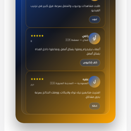
طلبت مشاهدات يوتيوب واشتغل بسرعة، فرق كبير في ترتيب
الفيديو.
تنوب
★★★★★
راضي
أو
🇴🇲 عُمان — مسقط
8
أعضاء تيليجرام وصلوا بشكل أفضل، وتفاعلوا داخل القناة
بشكل أفضل.
كتاب إلكتروني
★★★★★
عفره
ل
🇸🇦 السعودية — المدينة المنورة
درع
اشتريت متابعين تيك توك ولايكات، ووصلت النتائج بسرعة
بدون مشاكل.
خطة
★★★★★
سامي
م
🇸🇦 السعودية — الرياض
3 جنرال
متابعيني انستقرام بسرعة رهيبة، والنتائج وممتازة.