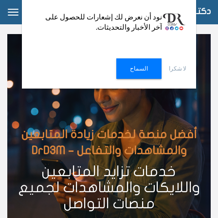
دكتور دعم
ggle
نود أن نعرض لك إشعارات للحصول على
آخر الأخبار والتحديثات.
ation
لا شكرا
السماح
أفضل منصة لخدمات زيادة المتابعين
والمشاهدات والتفاعل – DrD3M
خدمات تزايد المتابعين
واللايكات والمشاهدات لجميع
منصات التواصل