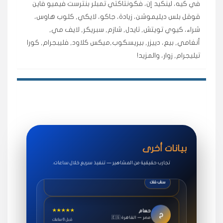
في كيه، لينكيد إن، فكونتاكتي تمبلر بنترست فيميو فاين
اشتريت لايكات وتعليقات انستقرام وجاني تفاعلي واضح
قوقل بلس ديليموشن، زيادة، جاكو، لايكي, كلوب هاوس،
لفترة قصيرة خلال الوقت.
شراء، كيوي تويتش, تايدل, شازم, سبريكر, لايف مي,
حلوى
أنغامي, بيع، دييزر, بيريسكوب,ميكس كلاود, فليبجرام, كورا
تيليجرام, زوار، والمزيد!
★★★★★
روان
س
🇶🇦 قطر — الدوحة
قبل 7 سنوات
لوحة مرتبة، أتابع وأعرف الحالة الفورية بلحظة.
مقدم الطلب
★★★★★
سوريا
ف
🇧🇭 البحرين — المنامة
قبل 4 سنوات
بيانات أخرى
خدمات جاكو ممتازة جدًا، مشاهدات قصيرة ومناسبة
للاستخدام.
تجارب حقيقية من المشاهير — تنفيذ سريع خلال ساعات.
سناب شات
★★★★★
حسام
ح
🇪🇬 مصر — القاهرة
قبل 6 ساعات