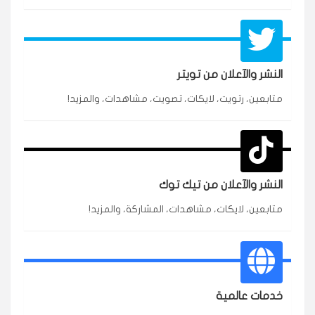
النشر والآعلان من تويتر
متابعين، رتويت، لايكات، تصويت، مشاهدات، والمزيد!
★★★★★
محمد
م
🇸🇦 السعودية — الرياض
3 جنرال
متابعين وربي انستقرام بسرعة رهيبة، والنتائج وممتازة.
انسكاب
النشر والآعلان من تيك توك
★★★★★
نورة
ن
🇦🇪 الإمارات — دبي
٥ دورات
متابعين، لايكات، مشاهدات، المشاركة، والمزيد!
طلبت مشاهدات تيك توك للبدء بالتنفيذ فورًا، ومجانية
ممتازة للتميز.
قيادتك
خدمات عالمية
★★★★★
غام
ع
🇰🇼 الكويت — الكويت
قبل ٢ ساعة