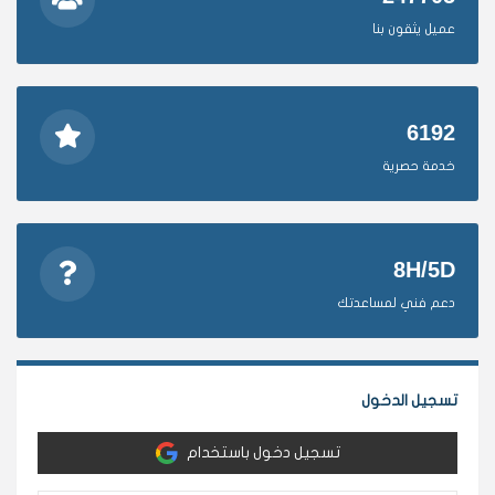
عميل يثقون بنا
6192
خدمة حصرية
8H/5D
دعم فني لمساعدتك
تسجيل الدخول
تسجيل دخول باستخدام