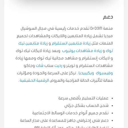
انسكاب
دعم
★★★★★
ميه
ن
منصة DrD3M تقدم خدمات رئيسية في مجال السوشيال
🇦🇪 الإمارات — دبي
٥ دورات
ميديا ​​تشمل زيادة المتابعين واللايكات والمشاهدات لجميع
طلبت مشاهدات تيك توك تبدأ التنفيذ فورًا، ممتازة اسعدني
دكتور دعم.
المنصات مثل
زيادة متابعين انستقرام
و
زيادة متابعين تيك
توك
و
زيادة مشاهدات يوتيوب
وبعد زيادة لايكات تيك توك
قيادتك
و لايكات إنستقرام و مشاهد مجانية تيك توك ومعها زيادة
مشاهدات انستقرام و تويتر و
رديت
سناب
شات
وجاكو
★★★★★
علي
ع
🇰🇼 الكويت — الكويت
قبل ٢ ساعة
وفيسبوك
ويكيبيديا
. نركز على السرعة والجودة ومؤثرات
اشتريت لايكات وتعليقات انستقرام وجاني تفاعلي واضح
فعالة لتأثيرات الحالة المزاجية والعروض
الرقمية الحقيقية
.
لفترة قصيرة خلال الوقت.
حلوى
عمليات التسليم بأقصى سرعة
شحن الحساب بشكل جزئي
★★★★★
ربح
س
نقدم جميع أنواع خدمات الوسائط الاجتماعية
🇶🇦 قطر — الدوحة
قبل 7 سنوات
دعم فني إحترافي جاهز للمساعدة على مدار الساعة
لوحة مرتبة، أتابع وأعرف الحالة الفورية بلحظة.
تنفيذ الطلبات بشكل جزئي دون آثار الإدارة API