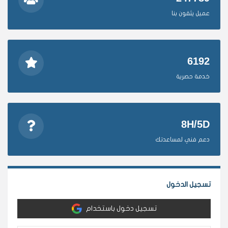
عميل يثقون بنا
6192
خدمة حصرية
8H/5D
دعم فني لمساعدتك
تسجيل الدخول
تسجيل دخول باستخدام