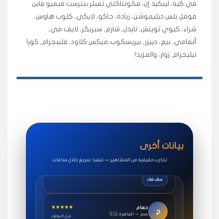
في كيه، لينكيد إن، فكونتاكتي تمبلر بنترست فيميو فاين
اشتريت لايكات وتعليقات انستقرام وجاني تفاعلي واضح
قوقل بلس ديليموشن، زيادة، جاكو، لايكي, كلوب هاوس،
لفترة قصيرة خلال الوقت.
شراء، كيوي تويتش, تايدل, شازم, سبريكر, لايف مي,
حلوى
أنغامي, بيع، دييزر, بيريسكوب,ميكس كلاود, فليبجرام, كورا
تيليجرام, زوار، والمزيد!
★★★★★
روان
س
🇶🇦 قطر — الدوحة
قبل 7 سنوات
لوحة مرتبة، أتابع وأعرف الحالة الفورية بلحظة.
مقدم الطلب
★★★★★
سوريا
ف
🇧🇭 البحرين — المنامة
قبل 4 سنوات
بيانات أخرى
خدمات جاكو ممتازة جدًا، مشاهدات قصيرة ومناسبة
للاستخدام.
تجارب حقيقية من المشاهير — تنفيذ سريع خلال ساعات.
سناب شات
★★★★★
حسام
ح
🇪🇬 مصر — القاهرة
قبل 6 ساعات