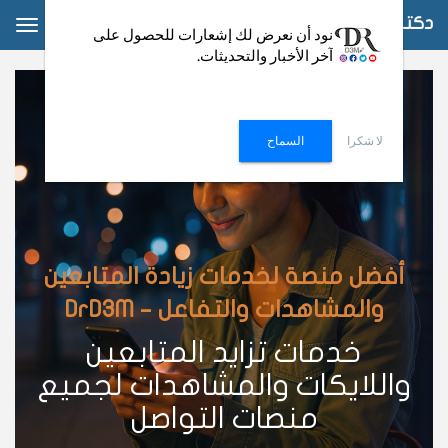
دكتور دعم
ggle
نود أن نعرض لك إشعارات للحصول على
آخر الأخبار والتحديثات.
ation
لا شكرا
السماح
أفضل منصة لخدمات زيادة المتابعين
والمشاهدات والتفاعل – DrD3M
خدمات تزايد المتابعين
واللايكات والمشاهدات لجميع
منصات التواصل