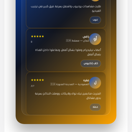
طلبت مشاهدات يوتيوب واشتغل بسرعة، فرق كبير في ترتيب
الفيديو.
تنوب
★★★★★
راضي
أو
🇴🇲 عُمان — مسقط
8
أعضاء تيليجرام وصلوا بشكل أفضل، وتفاعلوا داخل القناة
بشكل أفضل.
كتاب إلكتروني
★★★★★
عفره
ل
🇸🇦 السعودية — المدينة المنورة
درع
اشتريت متابعين تيك توك ولايكات، ووصلت النتائج بسرعة
بدون مشاكل.
خطة
★★★★★
سامي
م
🇸🇦 السعودية — الرياض
3 جنرال
متابعيني انستقرام بسرعة رهيبة، والنتائج وممتازة.