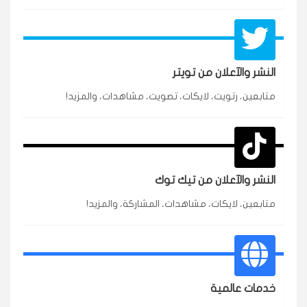
النشر والآعلان من تويتر
متابعين، رتويت، لايكات، تصويت، مشاهدات، والمزيد!
★★★★★
محمد
م
🇸🇦 السعودية — الرياض
3 جنرال
متابعين وربي انستقرام بسرعة رهيبة، والنتائج وممتازة.
انسكاب
النشر والآعلان من تيك توك
★★★★★
نورة
ن
🇦🇪 الإمارات — دبي
٥ دورات
متابعين، لايكات، مشاهدات، المشاركة، والمزيد!
طلبت مشاهدات تيك توك للبدء بالتنفيذ فورًا، ومجانية
ممتازة للتميز.
قيادتك
خدمات عالمية
★★★★★
غام
ع
🇰🇼 الكويت — الكويت
قبل ٢ ساعة