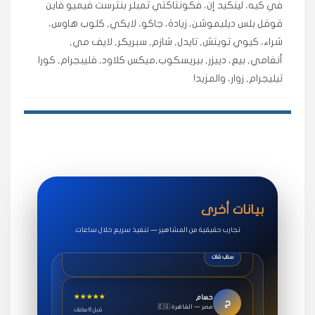
في كيه، لينكيد إن، فكونتاكتي تمبلر بنترست فيميو فاين
اشتريت لايكات وتعليقات انستقرام وجاني تفاعلي واضح
قوقل بلس ديليموشن، زيادة، جاكو، لايكي, كلوب هاوس،
لفترة قصيرة خلال الوقت.
شراء، كيوي تويتش, تايدل, شازم, سبريكر, لايف مي,
حلوى
أنغامي, بيع، دييزر, بيريسكوب,ميكس كلاود, فليبجرام, كورا
تيليجرام, زوار، والمزيد!
★★★★★
روان
س
🇶🇦 قطر — الدوحة
قبل 7 سنوات
لوحة مرتبة، أتابع وأعرف الحالة الفورية بلحظة.
مقدم الطلب
★★★★★
سوريا
ف
🇧🇭 البحرين — المنامة
قبل 4 سنوات
بيانات أخرى
خدمات جاكو ممتازة جدًا، مشاهدات قصيرة ومناسبة
للاستخدام.
تجارب حقيقية من المشاهير — تنفيذ سريع خلال ساعات.
سناب شات
★★★★★
حسام
ح
🇪🇬 مصر — القاهرة
قبل 6 ساعات