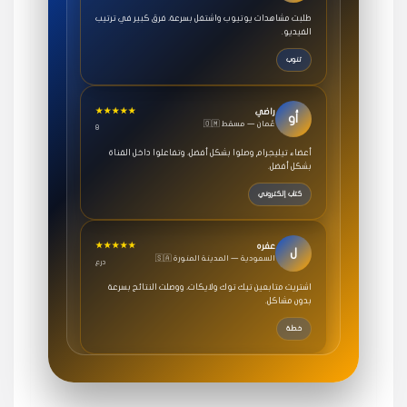
طلبت مشاهدات يوتيوب واشتغل بسرعة، فرق كبير في ترتيب
الفيديو.
تنوب
★★★★★
راضي
أو
🇴🇲 عُمان — مسقط
8
أعضاء تيليجرام وصلوا بشكل أفضل، وتفاعلوا داخل القناة
بشكل أفضل.
كتاب إلكتروني
★★★★★
عفره
ل
🇸🇦 السعودية — المدينة المنورة
درع
اشتريت متابعين تيك توك ولايكات، ووصلت النتائج بسرعة
بدون مشاكل.
خطة
★★★★★
سامي
م
🇸🇦 السعودية — الرياض
3 جنرال
متابعيني انستقرام بسرعة رهيبة، والنتائج وممتازة.