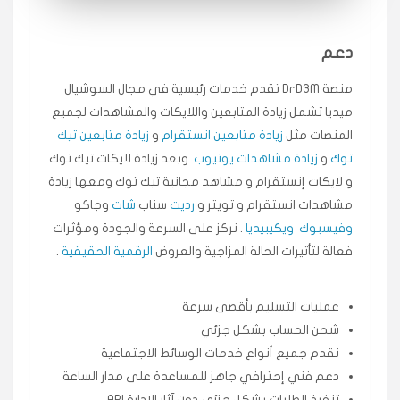
انسكاب
دعم
★★★★★
ميه
ن
منصة DrD3M تقدم خدمات رئيسية في مجال السوشيال
🇦🇪 الإمارات — دبي
٥ دورات
ميديا ​​تشمل زيادة المتابعين واللايكات والمشاهدات لجميع
طلبت مشاهدات تيك توك تبدأ التنفيذ فورًا، ممتازة اسعدني
دكتور دعم.
المنصات مثل
زيادة متابعين انستقرام
و
زيادة متابعين تيك
توك
و
زيادة مشاهدات يوتيوب
وبعد زيادة لايكات تيك توك
قيادتك
و لايكات إنستقرام و مشاهد مجانية تيك توك ومعها زيادة
مشاهدات انستقرام و تويتر و
رديت
سناب
شات
وجاكو
★★★★★
علي
ع
🇰🇼 الكويت — الكويت
قبل ٢ ساعة
وفيسبوك
ويكيبيديا
. نركز على السرعة والجودة ومؤثرات
اشتريت لايكات وتعليقات انستقرام وجاني تفاعلي واضح
فعالة لتأثيرات الحالة المزاجية والعروض
الرقمية الحقيقية
.
لفترة قصيرة خلال الوقت.
حلوى
عمليات التسليم بأقصى سرعة
شحن الحساب بشكل جزئي
★★★★★
ربح
س
نقدم جميع أنواع خدمات الوسائط الاجتماعية
🇶🇦 قطر — الدوحة
قبل 7 سنوات
دعم فني إحترافي جاهز للمساعدة على مدار الساعة
لوحة مرتبة، أتابع وأعرف الحالة الفورية بلحظة.
تنفيذ الطلبات بشكل جزئي دون آثار الإدارة API