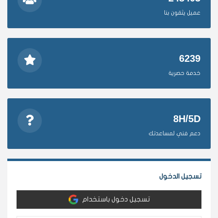
عميل يثقون بنا
6239
خدمة حصرية
8H/5D
دعم فني لمساعدتك
تسجيل الدخول
تسجيل دخول باستخدام