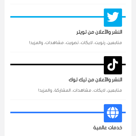
النشر والآعلان من تويتر
متابعين، رتويت، لايكات، تصويت، مشاهدات، والمزيد!
★★★★★
محمد
م
🇸🇦 السعودية — الرياض
3 جنرال
متابعين وربي انستقرام بسرعة رهيبة، والنتائج وممتازة.
انسكاب
النشر والآعلان من تيك توك
★★★★★
نورة
ن
🇦🇪 الإمارات — دبي
٥ دورات
متابعين، لايكات، مشاهدات، المشاركة، والمزيد!
طلبت مشاهدات تيك توك للبدء بالتنفيذ فورًا، ومجانية
ممتازة للتميز.
قيادتك
خدمات عالمية
★★★★★
غام
ع
🇰🇼 الكويت — الكويت
قبل ٢ ساعة