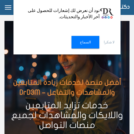
دكتور دعم
ggle
نود أن نعرض لك إشعارات للحصول على
آخر الأخبار والتحديثات.
ation
لا شكرا
السماح
أفضل منصة لخدمات زيادة المتابعين
والمشاهدات والتفاعل – DrD3M
خدمات تزايد المتابعين
واللايكات والمشاهدات لجميع
منصات التواصل