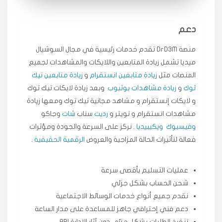
انسكاب
دعم
★★★★★
ميه
ن
🇦🇪 الإمارات — دبي
٥ دورات
منصة DrD3M تقدم خدمات رئيسية في مجال السوشيال
طلبت مشاهدات تيك توك تبدأ التنفيذ فورًا، ممتازة اسعدني
ميديا ​​تشمل زيادة المتابعين واللايكات والمشاهدات لجميع
دكتور دعم.
المنصات مثل
زيادة متابعين انستقرام
و
زيادة متابعين تيك
قيادتك
توك
و
زيادة مشاهدات يوتيوب
وبعد زيادة لايكات تيك توك
و لايكات إنستقرام و مشاهد مجانية تيك توك ومعها زيادة
★★★★★
علي
مشاهدات انستقرام و تويتر و
رديت
سناب
شات
وجاكو
ع
🇰🇼 الكويت — الكويت
قبل ٢ ساعة
وفيسبوك
ويكيبيديا
. نركز على السرعة والجودة ومؤثرات
اشتريت لايكات وتعليقات انستقرام وجاني تفاعلي واضح
فعالة لتأثيرات الحالة المزاجية والعروض
الرقمية الحقيقية
.
لفترة قصيرة خلال الوقت.
حلوى
عمليات التسليم بأقصى سرعة
شحن الحساب بشكل جزئي
★★★★★
ربح
س
🇶🇦 قطر — الدوحة
قبل 7 سنوات
نقدم جميع أنواع خدمات الوسائط الاجتماعية
لوحة مرتبة، أتابع وأعرف الحالة الفورية بلحظة.
دعم فني إحترافي جاهز للمساعدة على مدار الساعة
تنفيذ الطلبات بشكل جزئي دون آثار الإدارة API
وكالة SMM