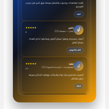
الفيديو.
تنوب
★★★★★
راضي
أو
🇴🇲 عُمان — مسقط
8
أعضاء تيليجرام وصلوا بشكل أفضل، وتفاعلوا داخل القناة
بشكل أفضل.
كتاب إلكتروني
★★★★★
عفره
ل
🇸🇦 السعودية — المدينة المنورة
درع
اشتريت متابعين تيك توك ولايكات، ووصلت النتائج بسرعة
بدون مشاكل.
خطة
★★★★★
سامي
م
🇸🇦 السعودية — الرياض
3 جنرال
متابعيني انستقرام بسرعة رهيبة، والنتائج وممتازة.