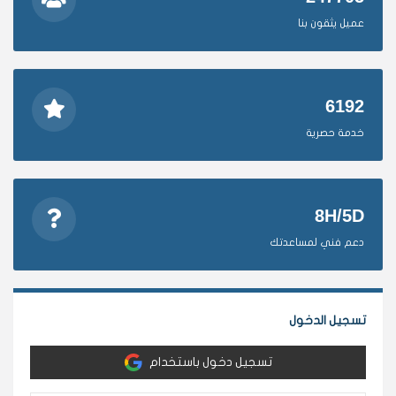
عميل يثقون بنا
6192
خدمة حصرية
8H/5D
دعم فني لمساعدتك
تسجيل الدخول
تسجيل دخول باستخدام