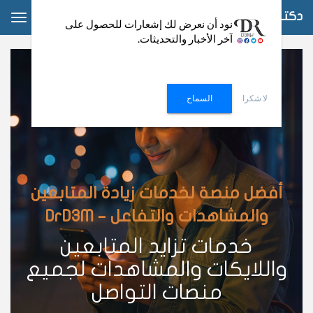
دكتور دعم
ggle
نود أن نعرض لك إشعارات للحصول على
آخر الأخبار والتحديثات.
ation
لا شكرا
السماح
أفضل منصة لخدمات زيادة المتابعين
والمشاهدات والتفاعل – DrD3M
خدمات تزايد المتابعين
واللايكات والمشاهدات لجميع
منصات التواصل