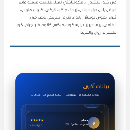
في كيه، لينكيد إن، فكونتاكتي تمبلر بنترست فيميو فاين
اشتريت لايكات وتعليقات انستقرام وجاني تفاعلي واضح
لفترة قصيرة خلال الوقت.
قوقل بلس ديليموشن، زيادة، جاكو، لايكي, كلوب هاوس،
شراء، كيوي تويتش, تايدل, شازم, سبريكر, لايف مي,
حلوى
أنغامي, بيع، دييزر, بيريسكوب,ميكس كلاود, فليبجرام, كورا
تيليجرام, زوار، والمزيد!
★★★★★
روان
س
🇶🇦 قطر — الدوحة
قبل 7 سنوات
لوحة مرتبة، أتابع وأعرف الحالة الفورية بلحظة.
مقدم الطلب
★★★★★
سوريا
ف
🇧🇭 البحرين — المنامة
قبل 4 سنوات
خدمات جاكو ممتازة جدًا، مشاهدات قصيرة ومناسبة
بيانات أخرى
للاستخدام.
تجارب حقيقية من المشاهير — تنفيذ سريع خلال ساعات.
سناب شات
★★★★★
حسام
ح
🇪🇬 مصر — القاهرة
قبل 6 ساعات
طلبت مشاهدات يوتيوب واشتغل بسرعة، فرق كبير في ترتيب