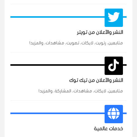
النشر والآعلان من تويتر
★★★★★
محمد
متابعين، رتويت، لايكات، تصويت، مشاهدات، والمزيد!
م
🇸🇦 السعودية — الرياض
3 جنرال
متابعين وربي انستقرام بسرعة رهيبة، والنتائج وممتازة.
انسكاب
النشر والآعلان من تيك توك
★★★★★
نورة
ن
🇦🇪 الإمارات — دبي
٥ دورات
متابعين، لايكات، مشاهدات، المشاركة، والمزيد!
طلبت مشاهدات تيك توك للبدء بالتنفيذ فورًا، ومجانية
ممتازة للتميز.
قيادتك
★★★★★
غام
خدمات عالمية
ع
🇰🇼 الكويت — الكويت
قبل ٢ ساعة