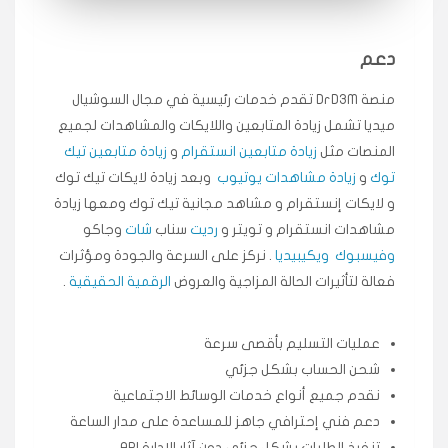
انسكاب
دعم
★★★★★
ميه
ن
🇦🇪 الإمارات — دبي
منصة DrD3M تقدم خدمات رئيسية في مجال السوشيال
٥ دورات
ميديا ​​تشمل زيادة المتابعين واللايكات والمشاهدات لجميع
طلبت مشاهدات تيك توك تبدأ التنفيذ فورًا، ممتازة اسعدني
دكتور دعم.
المنصات مثل
زيادة متابعين انستقرام
و
زيادة متابعين تيك
قيادتك
توك
و
زيادة مشاهدات يوتيوب
وبعد زيادة لايكات تيك توك
و لايكات إنستقرام و مشاهد مجانية تيك توك ومعها زيادة
مشاهدات انستقرام و تويتر و
رديت
سناب
شات
وجاكو
★★★★★
علي
ع
🇰🇼 الكويت — الكويت
قبل ٢ ساعة
وفيسبوك
ويكيبيديا
. نركز على السرعة والجودة ومؤثرات
اشتريت لايكات وتعليقات انستقرام وجاني تفاعلي واضح
فعالة لتأثيرات الحالة المزاجية والعروض
الرقمية الحقيقية
.
لفترة قصيرة خلال الوقت.
حلوى
عمليات التسليم بأقصى سرعة
شحن الحساب بشكل جزئي
★★★★★
ربح
س
🇶🇦 قطر — الدوحة
نقدم جميع أنواع خدمات الوسائط الاجتماعية
قبل 7 سنوات
دعم فني إحترافي جاهز للمساعدة على مدار الساعة
لوحة مرتبة، أتابع وأعرف الحالة الفورية بلحظة.
تنفيذ الطلبات بشكل جزئي دون آثار الإدارة API