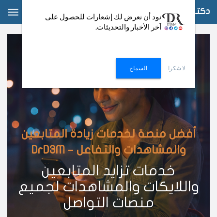
دكتور دعم
ggle
نود أن نعرض لك إشعارات للحصول على
آخر الأخبار والتحديثات.
ation
لا شكرا
السماح
أفضل منصة لخدمات زيادة المتابعين
والمشاهدات والتفاعل – DrD3M
خدمات تزايد المتابعين
واللايكات والمشاهدات لجميع
منصات التواصل