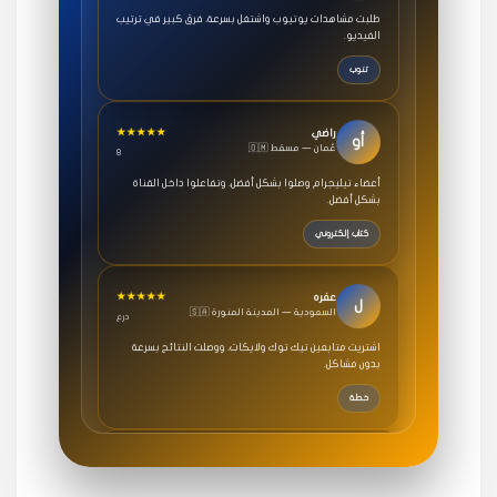
الفيديو.
تنوب
★★★★★
راضي
أو
🇴🇲 عُمان — مسقط
8
أعضاء تيليجرام وصلوا بشكل أفضل، وتفاعلوا داخل القناة
بشكل أفضل.
كتاب إلكتروني
★★★★★
عفره
ل
🇸🇦 السعودية — المدينة المنورة
درع
اشتريت متابعين تيك توك ولايكات، ووصلت النتائج بسرعة
بدون مشاكل.
خطة
★★★★★
سامي
م
🇸🇦 السعودية — الرياض
3 جنرال
متابعيني انستقرام بسرعة رهيبة، والنتائج وممتازة.