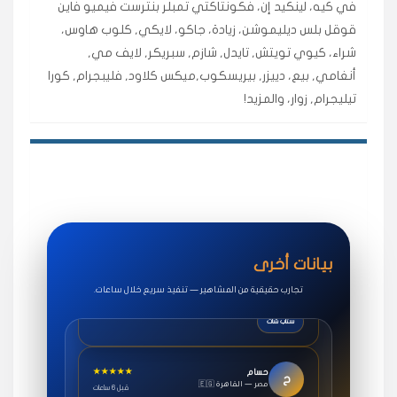
في كيه، لينكيد إن، فكونتاكتي تمبلر بنترست فيميو فاين
اشتريت لايكات وتعليقات انستقرام وجاني تفاعلي واضح
قوقل بلس ديليموشن، زيادة، جاكو، لايكي, كلوب هاوس،
لفترة قصيرة خلال الوقت.
شراء، كيوي تويتش, تايدل, شازم, سبريكر, لايف مي,
حلوى
أنغامي, بيع، دييزر, بيريسكوب,ميكس كلاود, فليبجرام, كورا
تيليجرام, زوار، والمزيد!
★★★★★
روان
س
🇶🇦 قطر — الدوحة
قبل 7 سنوات
لوحة مرتبة، أتابع وأعرف الحالة الفورية بلحظة.
مقدم الطلب
★★★★★
سوريا
ف
🇧🇭 البحرين — المنامة
قبل 4 سنوات
بيانات أخرى
خدمات جاكو ممتازة جدًا، مشاهدات قصيرة ومناسبة
للاستخدام.
تجارب حقيقية من المشاهير — تنفيذ سريع خلال ساعات.
سناب شات
★★★★★
حسام
ح
🇪🇬 مصر — القاهرة
قبل 6 ساعات
طلبت مشاهدات يوتيوب واشتغل بسرعة، فرق كبير في ترتيب