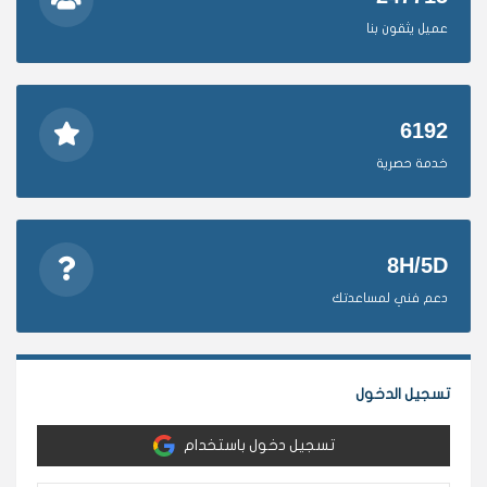
عميل يثقون بنا
6192
خدمة حصرية
8H/5D
دعم فني لمساعدتك
تسجيل الدخول
تسجيل دخول باستخدام