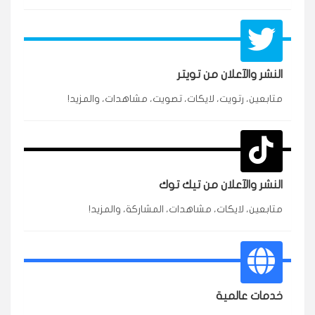
النشر والآعلان من تويتر
★★★★★
متابعين، رتويت، لايكات، تصويت، مشاهدات، والمزيد!
محمد
م
🇸🇦 السعودية — الرياض
3 جنرال
متابعين وربي انستقرام بسرعة رهيبة، والنتائج وممتازة.
انسكاب
النشر والآعلان من تيك توك
★★★★★
نورة
ن
🇦🇪 الإمارات — دبي
٥ دورات
متابعين، لايكات، مشاهدات، المشاركة، والمزيد!
طلبت مشاهدات تيك توك للبدء بالتنفيذ فورًا، ومجانية
ممتازة للتميز.
قيادتك
خدمات عالمية
★★★★★
غام
ع
🇰🇼 الكويت — الكويت
قبل ٢ ساعة