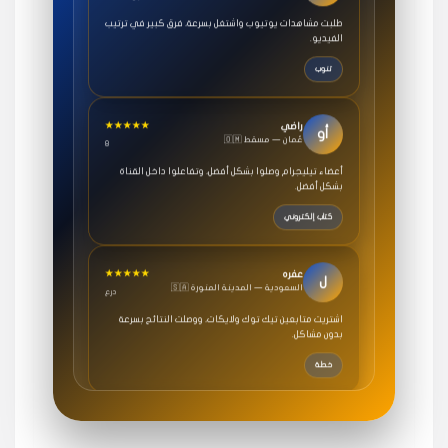
طلبت مشاهدات يوتيوب واشتغل بسرعة، فرق كبير في ترتيب
الفيديو.
تنوب
★★★★★
راضي
أو
🇴🇲 عُمان — مسقط
8
أعضاء تيليجرام وصلوا بشكل أفضل، وتفاعلوا داخل القناة
بشكل أفضل.
كتاب إلكتروني
★★★★★
عفره
ل
🇸🇦 السعودية — المدينة المنورة
درع
اشتريت متابعين تيك توك ولايكات، ووصلت النتائج بسرعة
بدون مشاكل.
خطة
★★★★★
سامي
م
🇸🇦 السعودية — الرياض
3 جنرال