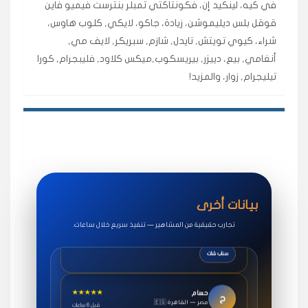
في كيه، لينكيد إن، فكونتاكتي تمبلر بنترست فيميو فاين
اشتريت لايكات وتعليقات انستقرام وجاني تفاعلي واضح
قوقل بلس ديليموشن، زيادة، جاكو، لايكي, كلوب هاوس،
لفترة قصيرة خلال الوقت.
شراء، كيوي تويتش, تايدل, شازم, سبريكر, لايف مي,
حلوى
أنغامي, بيع، دييزر, بيريسكوب,ميكس كلاود, فليبجرام, كورا
تيليجرام, زوار، والمزيد!
★★★★★
روان
س
🇶🇦 قطر — الدوحة
قبل 7 سنوات
لوحة مرتبة، أتابع وأعرف الحالة الفورية بلحظة.
مقدم الطلب
★★★★★
سوريا
ف
🇧🇭 البحرين — المنامة
قبل 4 سنوات
بيانات أخرى
خدمات جاكو ممتازة جدًا، مشاهدات قصيرة ومناسبة
للاستخدام.
تجارب حقيقية من المشاهير — تنفيذ سريع خلال ساعات.
سناب شات
★★★★★
حسام
ح
🇪🇬 مصر — القاهرة
قبل 6 ساعات