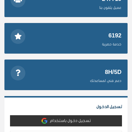
عميل يثقون بنا
6192
خدمة حصرية
8H/5D
دعم فني لمساعدتك
تسجيل الدخول
تسجيل دخول باستخدام