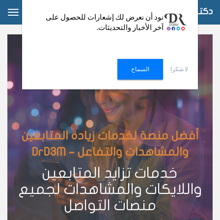
دكتور دعم
ggle
نود أن نعرض لك إشعارات للحصول على
آخر الأخبار والتحديثات.
ation
لا شكرا
السماح
أفضل منصة لخدمات زيادة المتابعين
والمشاهدات والتفاعل – DrD3M
خدمات تزايد المتابعين
واللايكات والمشاهدات لجميع
منصات التواصل