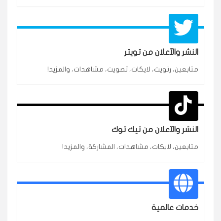
النشر والآعلان من تويتر
متابعين، رتويت، لايكات، تصويت، مشاهدات، والمزيد!
★★★★★
محمد
م
🇸🇦 السعودية — الرياض
3 جنرال
متابعين وربي انستقرام بسرعة رهيبة، والنتائج وممتازة.
انسكاب
النشر والآعلان من تيك توك
★★★★★
نورة
ن
🇦🇪 الإمارات — دبي
متابعين، لايكات، مشاهدات، المشاركة، والمزيد!
٥ دورات
طلبت مشاهدات تيك توك للبدء بالتنفيذ فورًا، ومجانية
ممتازة للتميز.
قيادتك
خدمات عالمية
★★★★★
غام
ع
🇰🇼 الكويت — الكويت
قبل ٢ ساعة