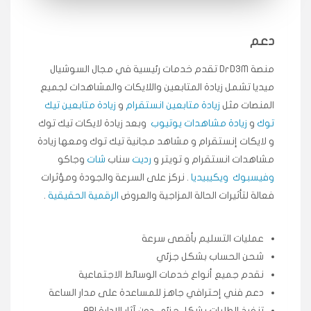
متابعيني انستقرام بسرعة رهيبة، والنتائج وممتازة.
انسكاب
دعم
★★★★★
ميه
ن
منصة DrD3M تقدم خدمات رئيسية في مجال السوشيال
🇦🇪 الإمارات — دبي
٥ دورات
ميديا ​​تشمل زيادة المتابعين واللايكات والمشاهدات لجميع
طلبت مشاهدات تيك توك تبدأ التنفيذ فورًا، ممتازة اسعدني
دكتور دعم.
المنصات مثل
زيادة متابعين انستقرام
و
زيادة متابعين تيك
توك
و
زيادة مشاهدات يوتيوب
وبعد زيادة لايكات تيك توك
قيادتك
و لايكات إنستقرام و مشاهد مجانية تيك توك ومعها زيادة
مشاهدات انستقرام و تويتر و
رديت
سناب
شات
وجاكو
★★★★★
علي
ع
🇰🇼 الكويت — الكويت
وفيسبوك
ويكيبيديا
. نركز على السرعة والجودة ومؤثرات
قبل ٢ ساعة
فعالة لتأثيرات الحالة المزاجية والعروض
الرقمية الحقيقية
.
اشتريت لايكات وتعليقات انستقرام وجاني تفاعلي واضح
لفترة قصيرة خلال الوقت.
حلوى
عمليات التسليم بأقصى سرعة
شحن الحساب بشكل جزئي
★★★★★
ربح
س
نقدم جميع أنواع خدمات الوسائط الاجتماعية
🇶🇦 قطر — الدوحة
قبل 7 سنوات
دعم فني إحترافي جاهز للمساعدة على مدار الساعة
لوحة مرتبة، أتابع وأعرف الحالة الفورية بلحظة.
تنفيذ الطلبات بشكل جزئي دون آثار الإدارة API