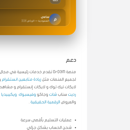
سامي
م
🇸🇦 السعودية — الرياض
متابعيني انستقرام بسرعة رهيبة، والنتائج وممتازة.
انسكاب
ميه
ن
🇦🇪 الإمارات — دبي
طلبت مشاهدات تيك توك تبدأ التنفيذ فورًا، ممتاز
دعم
قيادتك
منصة DrD3M تقدم خدمات رئيسية في م
لجميع المنصات مثل
زيادة متابعين انستقرام
و
علي
ع
لايكات تيك توك و لايكات إنستقرام و مشاهد 
🇰🇼 الكويت — الكويت
رديت
سناب
شات
وجاكو
وفيسبوك
ويكيبيديا
.
اشتريت لايكات وتعليقات انستقرام وجاني تفاعلي و
والعروض
الرقمية الحقيقية
.
حلوى
عمليات التسليم بأقصى سرعة
ربح
س
🇶🇦 قطر — الدوحة
شحن الحساب بشكل جزئي