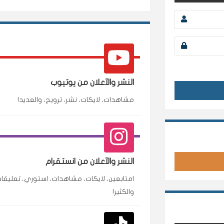
النشر والآعلان من يوتيوب
مشاهدات، لايكات، نشر، ترويج، والعديد!
محمد
م
🇸🇦 السعودية — الرياض
النشر والآعلان من انستقرام
متابعين وربي انستقرام بسرعة رهيبة، والنتائج وممت
امتابعين، لايكات، مشاهدات، استوري، تعليقات
انسكاب
والكثير!
نورة
ن
🇦🇪 الإمارات — دبي