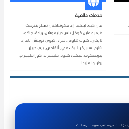
ة ممتازة للتميز.
خدمات عالمية
!
في كيه، لينكيد إن، فكونتاكتي تمبلر بنترست
★★★★★
فيميو فاين قوقل بلس ديليموشن، زيادة، جاكو،
قبل ٢ ساعة
لايكي, كلوب هاوس، شراء، كيوي تويتش, تايدل,
اضح لفترة قصيرة خلال الوقت.
شازم, سبريكر, لايف مي, أنغامي, بيع، دييزر,
بيريسكوب,ميكس كلاود, فليبجرام, كورا تيليجرام,
زوار، والمزيد!
★★★★★
قبل 7 سنوات
★★★★★
قبل 4 سنوات
ة للاستخدام.
ة من المشاهير — تنفيذ سريع خلال ساعات.