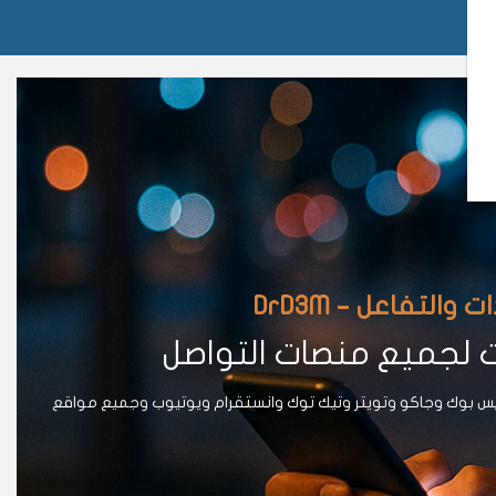
لتفاعل – DrD3M
ت لجميع منصات التواصل
يس بوك وجاكو وتويتر وتيك توك وانستقرام ويوتيوب وجميع مواقع