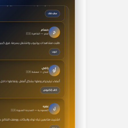
سناب شات
حسام
ح
🇪🇬 مصر — القاهرة
طلبت مشاهدات يوتيوب واشتغل بسرعة، فرق كبير ف
تنوب
راضي
أو
🇴🇲 عُمان — مسقط
أعضاء تيليجرام وصلوا بشكل أفضل، وتفاعلوا داخل 
كتاب إلكتروني
عفره
ل
🇸🇦 السعودية — المدينة المنورة
اشتريت متابعين تيك توك ولايكات، ووصلت النتائج 
خطة