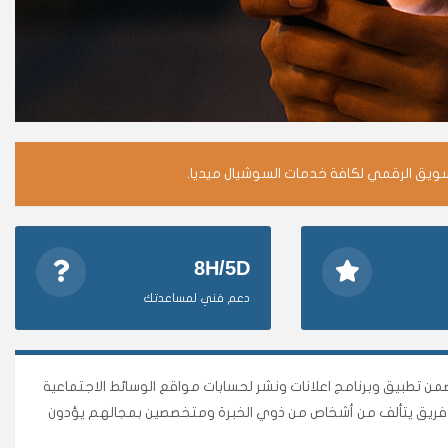
سويق الرقمي لكافة خدمات السوشيال ميديا.
8H/5D
دعم فني لمساعدتك
وأقوى متجر وأضمن تطبيق وبرنامج اعلانات ونشر لحسابات مواقع الوسائط الاجتماعية
نا فريق يتألف من أشخاص من ذوي الخبرة ومتخصصين بمجالهم يؤدون