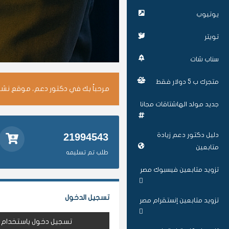
يوتيوب
تويتر
سناب شات
متجرك ب 5 دولار فقط
مرحباً بك في دكتور دعم، موقع نشر 
جديد مولد الهاشتاقات مجانا
دليل دكتور دعم زيادة
21994543
متابعين
طلب تم تسليمه
تزويد متابعين فيسبوك مصر
تسجيل الدخول
تزويد متابعين إنستقرام مصر
تسجيل دخول باستخدام