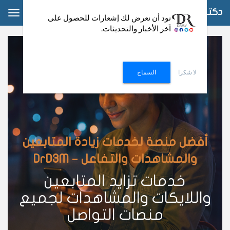
دكتور دعم
ggle
نود أن نعرض لك إشعارات للحصول على
آخر الأخبار والتحديثات.
ation
لا شكرا
السماح
أفضل منصة لخدمات زيادة المتابعين
والمشاهدات والتفاعل – DrD3M
خدمات تزايد المتابعين
واللايكات والمشاهدات لجميع
منصات التواصل