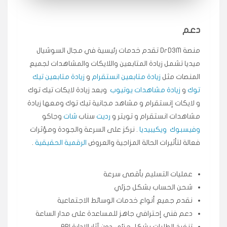
انسكاب
دعم
★★★★★
ميه
ن
منصة DrD3M تقدم خدمات رئيسية في مجال السوشيال
🇦🇪 الإمارات — دبي
٥ دورات
ميديا ​​تشمل زيادة المتابعين واللايكات والمشاهدات لجميع
طلبت مشاهدات تيك توك تبدأ التنفيذ فورًا، ممتازة اسعدني
دكتور دعم.
المنصات مثل
زيادة متابعين انستقرام
و
زيادة متابعين تيك
توك
و
زيادة مشاهدات يوتيوب
وبعد زيادة لايكات تيك توك
قيادتك
و لايكات إنستقرام و مشاهد مجانية تيك توك ومعها زيادة
مشاهدات انستقرام و تويتر و
رديت
سناب
شات
وجاكو
★★★★★
علي
ع
🇰🇼 الكويت — الكويت
قبل ٢ ساعة
وفيسبوك
ويكيبيديا
. نركز على السرعة والجودة ومؤثرات
اشتريت لايكات وتعليقات انستقرام وجاني تفاعلي واضح
فعالة لتأثيرات الحالة المزاجية والعروض
الرقمية الحقيقية
.
لفترة قصيرة خلال الوقت.
حلوى
عمليات التسليم بأقصى سرعة
شحن الحساب بشكل جزئي
★★★★★
ربح
س
نقدم جميع أنواع خدمات الوسائط الاجتماعية
🇶🇦 قطر — الدوحة
قبل 7 سنوات
دعم فني إحترافي جاهز للمساعدة على مدار الساعة
لوحة مرتبة، أتابع وأعرف الحالة الفورية بلحظة.
تنفيذ الطلبات بشكل جزئي دون آثار الإدارة API