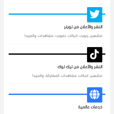
النشر والآعلان من تويتر
متابعين، رتويت، لايكات، تصويت، مشاهدات، والمزيد!
★★★★★
محمد
م
🇸🇦 السعودية — الرياض
3 جنرال
متابعين وربي انستقرام بسرعة رهيبة، والنتائج وممتازة.
انسكاب
النشر والآعلان من تيك توك
★★★★★
نورة
ن
🇦🇪 الإمارات — دبي
٥ دورات
متابعين، لايكات، مشاهدات، المشاركة، والمزيد!
طلبت مشاهدات تيك توك للبدء بالتنفيذ فورًا، ومجانية
ممتازة للتميز.
قيادتك
خدمات عالمية
★★★★★
غام
ع
🇰🇼 الكويت — الكويت
قبل ٢ ساعة