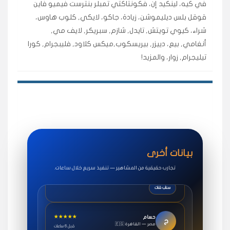
في كيه، لينكيد إن، فكونتاكتي تمبلر بنترست فيميو فاين
اشتريت لايكات وتعليقات انستقرام وجاني تفاعلي واضح
قوقل بلس ديليموشن، زيادة، جاكو، لايكي, كلوب هاوس،
لفترة قصيرة خلال الوقت.
شراء، كيوي تويتش, تايدل, شازم, سبريكر, لايف مي,
حلوى
أنغامي, بيع، دييزر, بيريسكوب,ميكس كلاود, فليبجرام, كورا
تيليجرام, زوار، والمزيد!
★★★★★
روان
س
🇶🇦 قطر — الدوحة
قبل 7 سنوات
لوحة مرتبة، أتابع وأعرف الحالة الفورية بلحظة.
مقدم الطلب
★★★★★
سوريا
ف
🇧🇭 البحرين — المنامة
قبل 4 سنوات
بيانات أخرى
خدمات جاكو ممتازة جدًا، مشاهدات قصيرة ومناسبة
للاستخدام.
تجارب حقيقية من المشاهير — تنفيذ سريع خلال ساعات.
سناب شات
★★★★★
حسام
ح
🇪🇬 مصر — القاهرة
قبل 6 ساعات