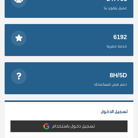
عميل يثقون بنا
6192
خدمة حصرية
8H/5D
دعم فني لمساعدتك
تسجيل الدخول
تسجيل دخول باستخدام