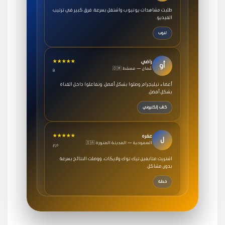
طلبت مشاهدات يوتيوب واشتغل بسرعة، فرق كبير في ترتيب
الفيديو.
تنوب
★★★★★
راضي
أو
🇴🇲 عُمان — مسقط
8
أعضاء تيليجرام وصلوا بشكل أفضل، وتفاعلوا داخل القناة
بشكل أفضل.
كتاب إلكتروني
★★★★★
عفره
ل
🇸🇦 السعودية — المدينة المنورة
درع
اشتريت متابعين تيك توك ولايكات، ووصلت النتائج بسرعة
بدون مشاكل.
خطة
★★★★★
سامي
م
🇸🇦 السعودية — الرياض
3 جنرال
متابعيني انستقرام بسرعة رهيبة، والنتائج وممتازة.