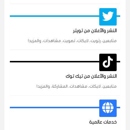
النشر والآعلان من تويتر
متابعين، رتويت، لايكات، تصويت، مشاهدات، والمزيد!
★★★★★
محمد
م
🇸🇦 السعودية — الرياض
3 جنرال
متابعين وربي انستقرام بسرعة رهيبة، والنتائج وممتازة.
انسكاب
النشر والآعلان من تيك توك
★★★★★
نورة
ن
🇦🇪 الإمارات — دبي
٥ دورات
متابعين، لايكات، مشاهدات، المشاركة، والمزيد!
طلبت مشاهدات تيك توك للبدء بالتنفيذ فورًا، ومجانية
ممتازة للتميز.
قيادتك
خدمات عالمية
★★★★★
غام
ع
🇰🇼 الكويت — الكويت
قبل ٢ ساعة