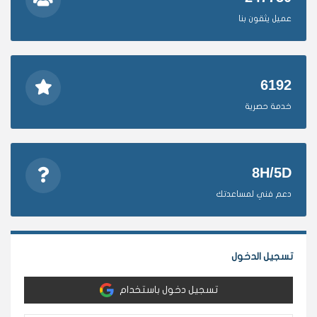
عميل يثقون بنا
6192
خدمة حصرية
8H/5D
دعم فني لمساعدتك
تسجيل الدخول
تسجيل دخول باستخدام