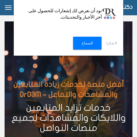
دكتور دعم
ggle
نود أن نعرض لك إشعارات للحصول على
آخر الأخبار والتحديثات.
ation
لا شكرا
السماح
أفضل منصة لخدمات زيادة المتابعين
والمشاهدات والتفاعل – DrD3M
خدمات تزايد المتابعين
واللايكات والمشاهدات لجميع
منصات التواصل