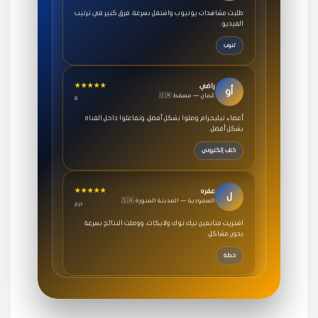
الفيديو.
تنوب
★★★★★
راضي
أو
🇴🇲 عُمان — مسقط
8
أعضاء تيليجرام وصلوا بشكل أفضل، وتفاعلوا داخل القناة
بشكل أفضل.
كتاب إلكتروني
★★★★★
عفره
ل
🇸🇦 السعودية — المدينة المنورة
درع
اشتريت متابعين تيك توك ولايكات، ووصلت النتائج بسرعة
بدون مشاكل.
خطة
★★★★★
سامي
م
🇸🇦 السعودية — الرياض
3 جنرال
متابعيني انستقرام بسرعة رهيبة، والنتائج وممتازة.