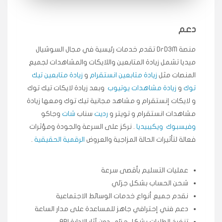
انسكاب
دعم
★★★★★
ميه
ن
🇦🇪 الإمارات — دبي
منصة DrD3M تقدم خدمات رئيسية في مجال السوشيال
٥ دورات
ميديا ​​تشمل زيادة المتابعين واللايكات والمشاهدات لجميع
طلبت مشاهدات تيك توك تبدأ التنفيذ فورًا، ممتازة اسعدني
دكتور دعم.
المنصات مثل
زيادة متابعين انستقرام
و
زيادة متابعين تيك
قيادتك
توك
و
زيادة مشاهدات يوتيوب
وبعد زيادة لايكات تيك توك
و لايكات إنستقرام و مشاهد مجانية تيك توك ومعها زيادة
مشاهدات انستقرام و تويتر و
رديت
سناب
شات
وجاكو
★★★★★
علي
ع
🇰🇼 الكويت — الكويت
قبل ٢ ساعة
وفيسبوك
ويكيبيديا
. نركز على السرعة والجودة ومؤثرات
اشتريت لايكات وتعليقات انستقرام وجاني تفاعلي واضح
فعالة لتأثيرات الحالة المزاجية والعروض
الرقمية الحقيقية
.
لفترة قصيرة خلال الوقت.
حلوى
عمليات التسليم بأقصى سرعة
شحن الحساب بشكل جزئي
★★★★★
ربح
س
🇶🇦 قطر — الدوحة
نقدم جميع أنواع خدمات الوسائط الاجتماعية
قبل 7 سنوات
دعم فني إحترافي جاهز للمساعدة على مدار الساعة
لوحة مرتبة، أتابع وأعرف الحالة الفورية بلحظة.
تنفيذ الطلبات بشكل جزئي دون آثار الإدارة API