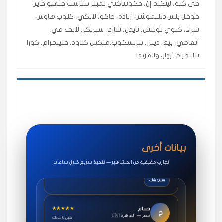
في كيه، لينكيد إن، فكونتاكتي تمبلر بنترست فيميو فاين
اشتريت لايكات وتعليقات انستقرام وجاني تفاعلي واضح
قوقل بلس ديليموشن، زيادة، جاكو، لايكي, كلوب هاوس،
لفترة قصيرة خلال الوقت.
شراء، كيوي تويتش, تايدل, شازم, سبريكر, لايف مي,
حلوى
أنغامي, بيع، دييزر, بيريسكوب,ميكس كلاود, فليبجرام, كورا
تيليجرام, زوار، والمزيد!
★★★★★
روان
س
🇶🇦 قطر — الدوحة
قبل 7 سنوات
لوحة مرتبة، أتابع وأعرف الحالة الفورية بلحظة.
مقدم الطلب
★★★★★
سوريا
ف
🇧🇭 البحرين — المنامة
قبل 4 سنوات
بيانات أخرى
خدمات جاكو ممتازة جدًا، مشاهدات قصيرة ومناسبة
للاستخدام.
تجارب حقيقية من المشاهير — تنفيذ سريع خلال ساعات.
سناب شات
★★★★★
حسام
ح
🇪🇬 مصر — القاهرة
قبل 6 ساعات
طلبت مشاهدات يوتيوب واشتغل بسرعة، فرق كبير في ترتيب