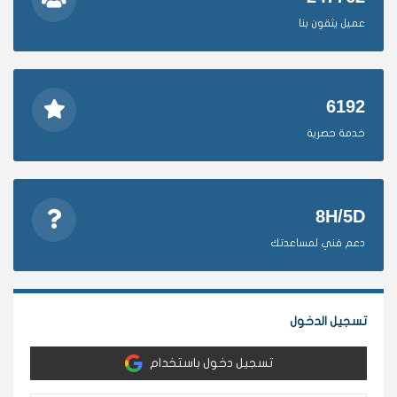
عميل يثقون بنا
6192
خدمة حصرية
8H/5D
دعم فني لمساعدتك
تسجيل الدخول
تسجيل دخول باستخدام