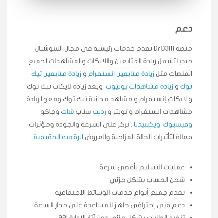
انسكاب
دعم
★★★★★
ميه
ن
منصة DrD3M تقدم خدمات رئيسية في مجال السوشيال
🇦🇪 الإمارات — دبي
٥ دورات
ميديا ​​تشمل زيادة المتابعين واللايكات والمشاهدات لجميع
طلبت مشاهدات تيك توك تبدأ التنفيذ فورًا، ممتازة اسعدني
دكتور دعم.
المنصات مثل
زيادة متابعين انستقرام
و
زيادة متابعين تيك
توك
و
زيادة مشاهدات يوتيوب
وبعد زيادة لايكات تيك توك
قيادتك
و لايكات إنستقرام و مشاهد مجانية تيك توك ومعها زيادة
مشاهدات انستقرام و تويتر و
رديت
سناب
شات
وجاكو
★★★★★
علي
ع
🇰🇼 الكويت — الكويت
قبل ٢ ساعة
وفيسبوك
ويكيبيديا
. نركز على السرعة والجودة ومؤثرات
اشتريت لايكات وتعليقات انستقرام وجاني تفاعلي واضح
فعالة لتأثيرات الحالة المزاجية والعروض
الرقمية الحقيقية
.
لفترة قصيرة خلال الوقت.
حلوى
عمليات التسليم بأقصى سرعة
شحن الحساب بشكل جزئي
★★★★★
ربح
س
نقدم جميع أنواع خدمات الوسائط الاجتماعية
🇶🇦 قطر — الدوحة
قبل 7 سنوات
دعم فني إحترافي جاهز للمساعدة على مدار الساعة
لوحة مرتبة، أتابع وأعرف الحالة الفورية بلحظة.
تنفيذ الطلبات بشكل جزئي دون آثار الإدارة API