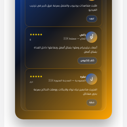
طلبت مشاهدات يوتيوب واشتغل بسرعة، فرق كبير في ترتيب
الفيديو.
تنوب
★★★★★
راضي
أو
🇴🇲 عُمان — مسقط
8
أعضاء تيليجرام وصلوا بشكل أفضل، وتفاعلوا داخل القناة
بشكل أفضل.
كتاب إلكتروني
★★★★★
عفره
ل
🇸🇦 السعودية — المدينة المنورة
درع
اشتريت متابعين تيك توك ولايكات، ووصلت النتائج بسرعة
بدون مشاكل.
خطة
★★★★★
سامي
م
🇸🇦 السعودية — الرياض
3 جنرال
متابعيني انستقرام بسرعة رهيبة، والنتائج وممتازة.