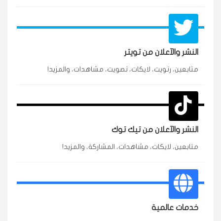
النشر والآعلان من تويتر
متابعين، رتويت، لايكات، تصويت، مشاهدات، والمزيد!
★★★★★
محمد
م
🇸🇦 السعودية — الرياض
3 جنرال
متابعين وربي انستقرام بسرعة رهيبة، والنتائج وممتازة.
انسكاب
النشر والآعلان من تيك توك
★★★★★
نورة
ن
🇦🇪 الإمارات — دبي
٥ دورات
متابعين، لايكات، مشاهدات، المشاركة، والمزيد!
طلبت مشاهدات تيك توك للبدء بالتنفيذ فورًا، ومجانية
ممتازة للتميز.
قيادتك
خدمات عالمية
★★★★★
غام
ع
🇰🇼 الكويت — الكويت
قبل ٢ ساعة