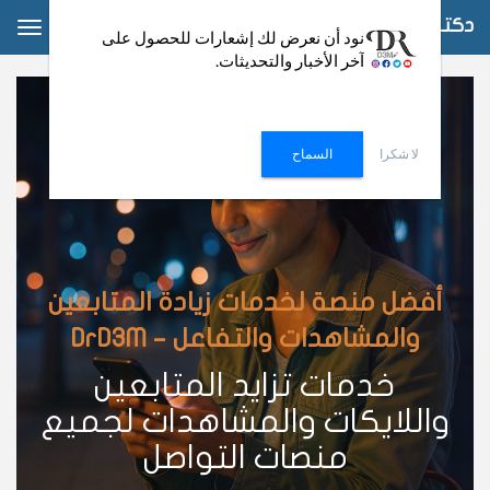
دكتور دعم
ggle
نود أن نعرض لك إشعارات للحصول على
آخر الأخبار والتحديثات.
ation
لا شكرا
السماح
أفضل منصة لخدمات زيادة المتابعين
والمشاهدات والتفاعل – DrD3M
خدمات تزايد المتابعين
واللايكات والمشاهدات لجميع
منصات التواصل