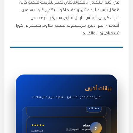
في كيه، لينكيد إن، فكونتاكتي تمبلر بنترست فيميو فاين
اشتريت لايكات وتعليقات انستقرام وجاني تفاعلي واضح
قوقل بلس ديليموشن، زيادة، جاكو، لايكي, كلوب هاوس،
لفترة قصيرة خلال الوقت.
شراء، كيوي تويتش, تايدل, شازم, سبريكر, لايف مي,
حلوى
أنغامي, بيع، دييزر, بيريسكوب,ميكس كلاود, فليبجرام, كورا
تيليجرام, زوار، والمزيد!
★★★★★
روان
س
🇶🇦 قطر — الدوحة
قبل 7 سنوات
لوحة مرتبة، أتابع وأعرف الحالة الفورية بلحظة.
مقدم الطلب
★★★★★
سوريا
ف
🇧🇭 البحرين — المنامة
قبل 4 سنوات
بيانات أخرى
خدمات جاكو ممتازة جدًا، مشاهدات قصيرة ومناسبة
للاستخدام.
تجارب حقيقية من المشاهير — تنفيذ سريع خلال ساعات.
سناب شات
★★★★★
حسام
ح
🇪🇬 مصر — القاهرة
قبل 6 ساعات