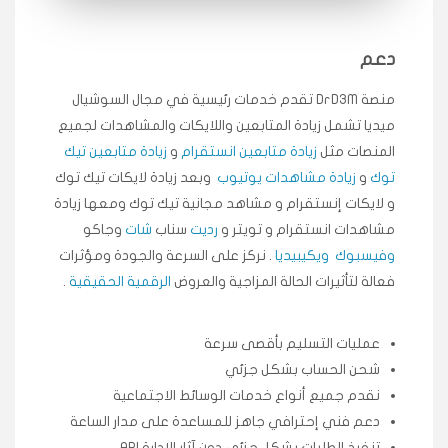
انسكاب
دعم
★★★★★
ميه
ن
منصة DrD3M تقدم خدمات رئيسية في مجال السوشيال
🇦🇪 الإمارات — دبي
٥ دورات
ميديا ​​تشمل زيادة المتابعين واللايكات والمشاهدات لجميع
طلبت مشاهدات تيك توك تبدأ التنفيذ فورًا، ممتازة اسعدني
دكتور دعم.
المنصات مثل
زيادة متابعين انستقرام
و
زيادة متابعين تيك
توك
و
زيادة مشاهدات يوتيوب
وبعد زيادة لايكات تيك توك
قيادتك
و لايكات إنستقرام و مشاهد مجانية تيك توك ومعها زيادة
مشاهدات انستقرام و تويتر و
رديت
سناب
شات
وجاكو
★★★★★
علي
ع
🇰🇼 الكويت — الكويت
قبل ٢ ساعة
وفيسبوك
ويكيبيديا
. نركز على السرعة والجودة ومؤثرات
اشتريت لايكات وتعليقات انستقرام وجاني تفاعلي واضح
فعالة لتأثيرات الحالة المزاجية والعروض
الرقمية الحقيقية
.
لفترة قصيرة خلال الوقت.
حلوى
عمليات التسليم بأقصى سرعة
شحن الحساب بشكل جزئي
★★★★★
ربح
س
نقدم جميع أنواع خدمات الوسائط الاجتماعية
🇶🇦 قطر — الدوحة
قبل 7 سنوات
دعم فني إحترافي جاهز للمساعدة على مدار الساعة
لوحة مرتبة، أتابع وأعرف الحالة الفورية بلحظة.
تنفيذ الطلبات بشكل جزئي دون آثار الإدارة API