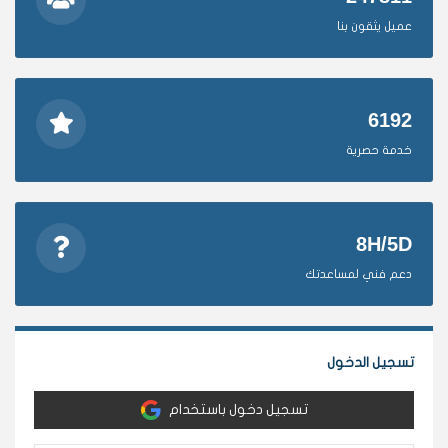
عميل يثقون بنا
6192
خدمة حصرية
8H/5D
دعم فني لمساعدتك
تسجيل الدخول
تسجيل دخول باستخدام