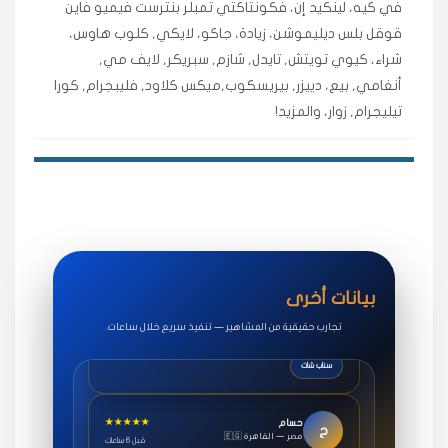
في كيه، لينكيد إن، فكونتاكتي تمبلر بنترست فيميو فاين
اشتريت لايكات وتعليقات انستقرام وجاني تفاعلي واضح
قوقل بلس ديليموشن، زيادة، جاكو، لايكي, كلوب هاوس،
لفترة قصيرة خلال الوقت.
شراء، كيوي تويتش, تايدل, شازم, سبريكر, لايف مي,
حلوى
أنغامي, بيع، دييزر, بيريسكوب,ميكس كلاود, فليبجرام, كورا
تيليجرام, زوار، والمزيد!
★★★★★
روان
س
🇶🇦 قطر — الدوحة
قبل 7 سنوات
لوحة مرتبة، أتابع وأعرف الحالة الفورية بلحظة.
مقدم الطلب
★★★★★
سوريا
ف
🇧🇭 البحرين — المنامة
قبل 4 سنوات
بيانات أخرى
خدمات جاكو ممتازة جدًا، مشاهدات قصيرة ومناسبة
للاستخدام.
تجارب حقيقية من المشاهير — تنفيذ سريع خلال ساعات.
سناب شات
★★★★★
حسام
ح
🇪🇬 مصر — القاهرة
قبل 6 ساعات