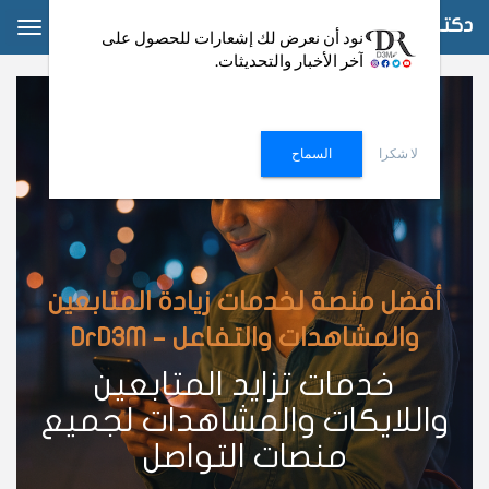
دكتور دعم
ggle
نود أن نعرض لك إشعارات للحصول على
آخر الأخبار والتحديثات.
ation
لا شكرا
السماح
أفضل منصة لخدمات زيادة المتابعين
والمشاهدات والتفاعل – DrD3M
خدمات تزايد المتابعين
واللايكات والمشاهدات لجميع
منصات التواصل