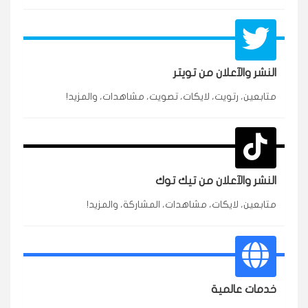
النشر والآعلان من تويتر
متابعين، رتويت، لايكات، تصويت، مشاهدات، والمزيد!
★★★★★
محمد
م
🇸🇦 السعودية — الرياض
3 جنرال
متابعين وربي انستقرام بسرعة رهيبة، والنتائج وممتازة.
انسكاب
النشر والآعلان من تيك توك
★★★★★
نورة
ن
🇦🇪 الإمارات — دبي
٥ دورات
متابعين، لايكات، مشاهدات، المشاركة، والمزيد!
طلبت مشاهدات تيك توك للبدء بالتنفيذ فورًا، ومجانية
ممتازة للتميز.
قيادتك
خدمات عالمية
★★★★★
غام
ع
🇰🇼 الكويت — الكويت
قبل ٢ ساعة