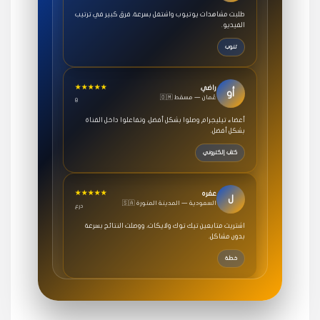
طلبت مشاهدات يوتيوب واشتغل بسرعة، فرق كبير في ترتيب
الفيديو.
تنوب
★★★★★
راضي
أو
🇴🇲 عُمان — مسقط
8
أعضاء تيليجرام وصلوا بشكل أفضل، وتفاعلوا داخل القناة
بشكل أفضل.
كتاب إلكتروني
★★★★★
عفره
ل
🇸🇦 السعودية — المدينة المنورة
درع
اشتريت متابعين تيك توك ولايكات، ووصلت النتائج بسرعة
بدون مشاكل.
خطة
★★★★★
سامي
م
🇸🇦 السعودية — الرياض
3 جنرال
متابعيني انستقرام بسرعة رهيبة، والنتائج وممتازة.