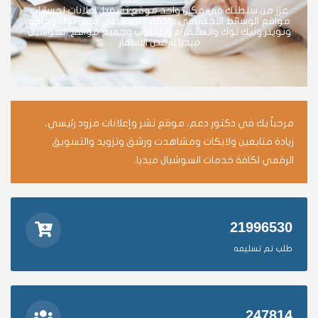
عزز من سلطتك في مكان واحد موقع تشغيل اعلانات لحسابات
مواقع الوسائط الاجتماعي بالذكاء الاصطناعي فيس بوك وجاكو
وتويتر وتيك توك وانستقرام ويوتيوب وجميع مواقع السوشيال
ميديا بارخص الاسعار
مرحباً بك في دكتور دعم، موقع نشر وإعلانات مزود رئيسي،
زيادة متابعين ولايكات ومشاهدت ورشق وتزويد والتسويق
الرقمي لكافة خدمات السوشيال ميديا.
21996530
طلب تم تسليمه
247814