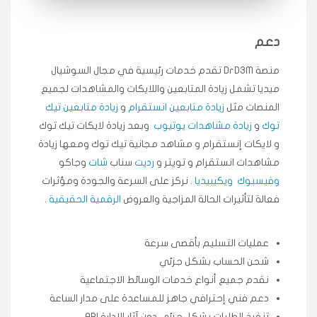
★★★★★
علي
ع
🇰🇼 الكويت — الكويت
قبل ٢ ساعة
اشتريت لايكات وتعليقات انستقرام وجاني تفاعلي واضح
دعم
لفترة قصيرة خلال الوقت.
منصة DrD3M تقدم خدمات رئيسية في مجال السوشيال
حلوى
ميديا ​​تشمل زيادة المتابعين واللايكات والمشاهدات لجميع
المنصات مثل
زيادة متابعين انستقرام
و
زيادة متابعين تيك
★★★★★
ربح
س
🇶🇦 قطر — الدوحة
قبل 7 سنوات
توك
و
زيادة مشاهدات يوتيوب
وبعد زيادة لايكات تيك توك
لوحة مرتبة، أتابع وأعرف الحالة الفورية بلحظة.
و لايكات إنستقرام و مشاهد مجانية تيك توك ومعها زيادة
مشاهدات انستقرام و تويتر و
رديت
سناب
شات
وجاكو
وكالة SMM
وفيسبوك
ويكيبيديا
. نركز على السرعة والجودة ومؤثرات
فعالة لتأثيرات الحالة المزاجية والعروض
الرقمية الحقيقية
.
★★★★★
حمد
ف
🇧🇭 البحرين — المنامة
قبل 4 سنوات
خدمات سناب ممتازة للغاية، مشاهدات قصيرة ومناسبة
عمليات التسليم بأقصى سرعة
للإعلانات.
شحن الحساب بشكل جزئي
سناب شات
نقدم جميع أنواع خدمات الوسائط الاجتماعية
دعم فني إحترافي جاهز للمساعدة على مدار الساعة
★★★★★
حسن
ح
تنفيذ الطلبات بشكل جزئي دون آثار الإدارة API