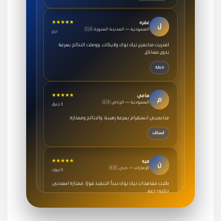
★★★★★
عفره
ل
🇸🇦 السعودية — المدينة المنورة
درع
اشتريت متابعين تيك توك ولايكات، ووصلت النتائج بسرعة
بدون مشاكل.
خطة
★★★★★
سامي
م
🇸🇦 السعودية — الرياض
3 جنرال
متابعيني انستقرام بسرعة رهيبة، والنتائج وممتازة.
انسكاب
★★★★★
ميه
ن
🇦🇪 الإمارات — دبي
٥ دورات
طلبت مشاهدات تيك توك تبدأ التنفيذ فورًا، ممتازة اسعدني
دكتور دعم.
قيادتك