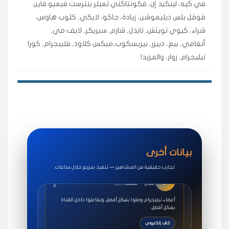
في كيه، لينكيد إن، فكونتاكتي تمبلر بنترست فيميو فاين
★★★★★
سوريا
قوقل بلس ديليموشن، زيادة، جاكو، لايكي, كلوب هاوس،
ف
🇧🇭 البحرين — المنامة
قبل 4 سنوات
شراء، كيوي تويتش, تايدل, شازم, سبريكر, لايف مي,
خدمات جاكو ممتازة جدًا، مشاهدات قصيرة ومناسبة
أنغامي, بيع، دييزر, بيريسكوب,ميكس كلاود, فليبجرام, كورا
للاستخدام.
تيليجرام, زوار، والمزيد!
سناب شات
★★★★★
حسام
ح
🇪🇬 مصر — القاهرة
قبل 6 ساعات
طلبت مشاهدات يوتيوب واشتغل بسرعة، فرق كبير في ترتيب
الفيديو.
تنوب
بيانات أخرى
★★★★★
راضي
تجارب حقيقية من المشاهير — تنفيذ سريع خلال ساعات.
أو
🇴🇲 عُمان — مسقط
8
أعضاء تيليجرام وصلوا بشكل أفضل، وتفاعلوا داخل القناة
بشكل أفضل.
كتاب إلكتروني