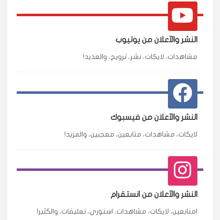
النشر والآعلان من يوتيوب
مشاهدات، لايكات، نشر، ترويج، والعديد!
النشر والآعلان من فيسبوك
لايكات، مشاهدات، متابعين، معجبين، والمزيد!
★★★★★
محمد
م
🇸🇦 السعودية — الرياض
3 جنرال
النشر والآعلان من انستقرام
متابعين وربي انستقرام بسرعة رهيبة، والنتائج وممتازة.
امتابعين، لايكات، مشاهدات، استوري، تعليقات، والكثير!
انسكاب