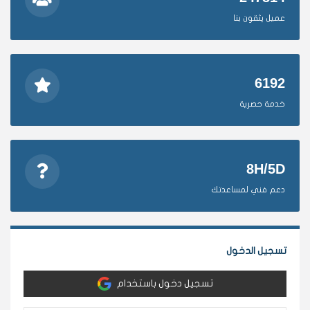
عميل يثقون بنا
6192
خدمة حصرية
8H/5D
دعم فني لمساعدتك
تسجيل الدخول
تسجيل دخول باستخدام