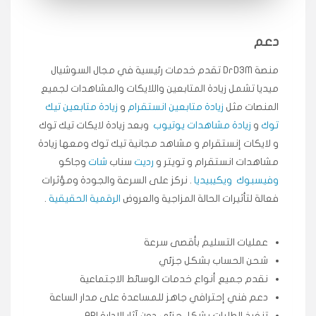
متابعيني انستقرام بسرعة رهيبة، والنتائج وممتازة.
انسكاب
دعم
★★★★★
ميه
ن
منصة DrD3M تقدم خدمات رئيسية في مجال السوشيال
🇦🇪 الإمارات — دبي
٥ دورات
ميديا ​​تشمل زيادة المتابعين واللايكات والمشاهدات لجميع
طلبت مشاهدات تيك توك تبدأ التنفيذ فورًا، ممتازة اسعدني
دكتور دعم.
المنصات مثل
زيادة متابعين انستقرام
و
زيادة متابعين تيك
توك
و
زيادة مشاهدات يوتيوب
وبعد زيادة لايكات تيك توك
قيادتك
و لايكات إنستقرام و مشاهد مجانية تيك توك ومعها زيادة
مشاهدات انستقرام و تويتر و
رديت
سناب
شات
وجاكو
★★★★★
علي
ع
🇰🇼 الكويت — الكويت
وفيسبوك
ويكيبيديا
. نركز على السرعة والجودة ومؤثرات
قبل ٢ ساعة
فعالة لتأثيرات الحالة المزاجية والعروض
الرقمية الحقيقية
.
اشتريت لايكات وتعليقات انستقرام وجاني تفاعلي واضح
لفترة قصيرة خلال الوقت.
حلوى
عمليات التسليم بأقصى سرعة
شحن الحساب بشكل جزئي
★★★★★
ربح
س
نقدم جميع أنواع خدمات الوسائط الاجتماعية
🇶🇦 قطر — الدوحة
قبل 7 سنوات
دعم فني إحترافي جاهز للمساعدة على مدار الساعة
لوحة مرتبة، أتابع وأعرف الحالة الفورية بلحظة.
تنفيذ الطلبات بشكل جزئي دون آثار الإدارة API