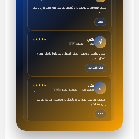
طلبت مشاهدات يوتيوب واشتغل بسرعة، فرق كبير في ترتيب
الفيديو.
تنوب
★★★★★
راضي
أو
🇴🇲 عُمان — مسقط
8
أعضاء تيليجرام وصلوا بشكل أفضل، وتفاعلوا داخل القناة
بشكل أفضل.
كتاب إلكتروني
★★★★★
عفره
ل
🇸🇦 السعودية — المدينة المنورة
درع
اشتريت متابعين تيك توك ولايكات، ووصلت النتائج بسرعة
بدون مشاكل.
خطة
★★★★★
سامي
م
🇸🇦 السعودية — الرياض
3 جنرال