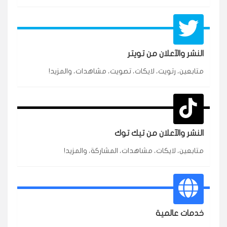
النشر والآعلان من تويتر
متابعين، رتويت، لايكات، تصويت، مشاهدات، والمزيد!
★★★★★
محمد
م
🇸🇦 السعودية — الرياض
3 جنرال
متابعين وربي انستقرام بسرعة رهيبة، والنتائج وممتازة.
انسكاب
النشر والآعلان من تيك توك
★★★★★
نورة
ن
🇦🇪 الإمارات — دبي
متابعين، لايكات، مشاهدات، المشاركة، والمزيد!
٥ دورات
طلبت مشاهدات تيك توك للبدء بالتنفيذ فورًا، ومجانية
ممتازة للتميز.
قيادتك
خدمات عالمية
★★★★★
غام
ع
🇰🇼 الكويت — الكويت
قبل ٢ ساعة