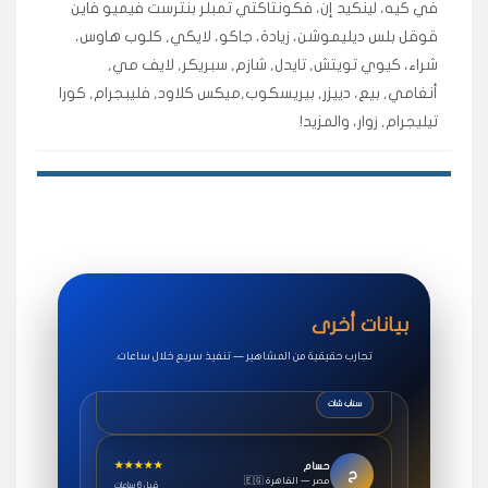
في كيه، لينكيد إن، فكونتاكتي تمبلر بنترست فيميو فاين
اشتريت لايكات وتعليقات انستقرام وجاني تفاعلي واضح
قوقل بلس ديليموشن، زيادة، جاكو، لايكي, كلوب هاوس،
لفترة قصيرة خلال الوقت.
شراء، كيوي تويتش, تايدل, شازم, سبريكر, لايف مي,
حلوى
أنغامي, بيع، دييزر, بيريسكوب,ميكس كلاود, فليبجرام, كورا
تيليجرام, زوار، والمزيد!
★★★★★
روان
س
🇶🇦 قطر — الدوحة
قبل 7 سنوات
لوحة مرتبة، أتابع وأعرف الحالة الفورية بلحظة.
مقدم الطلب
★★★★★
سوريا
ف
🇧🇭 البحرين — المنامة
قبل 4 سنوات
بيانات أخرى
خدمات جاكو ممتازة جدًا، مشاهدات قصيرة ومناسبة
للاستخدام.
تجارب حقيقية من المشاهير — تنفيذ سريع خلال ساعات.
سناب شات
★★★★★
حسام
ح
🇪🇬 مصر — القاهرة
قبل 6 ساعات