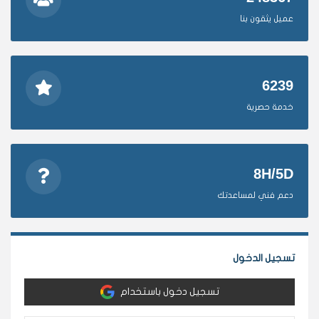
عميل يثقون بنا
6239
خدمة حصرية
8H/5D
دعم فني لمساعدتك
تسجيل الدخول
تسجيل دخول باستخدام