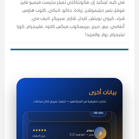
في كيه، لينكيد إن، فكونتاكتي تمبلر بنترست فيميو فاين
اشتريت لايكات وتعليقات انستقرام وجاني تفاعلي واضح
قوقل بلس ديليموشن، زيادة، جاكو، لايكي, كلوب هاوس،
لفترة قصيرة خلال الوقت.
شراء، كيوي تويتش, تايدل, شازم, سبريكر, لايف مي,
حلوى
أنغامي, بيع، دييزر, بيريسكوب,ميكس كلاود, فليبجرام, كورا
تيليجرام, زوار، والمزيد!
★★★★★
روان
س
🇶🇦 قطر — الدوحة
قبل 7 سنوات
لوحة مرتبة، أتابع وأعرف الحالة الفورية بلحظة.
مقدم الطلب
★★★★★
سوريا
ف
🇧🇭 البحرين — المنامة
قبل 4 سنوات
بيانات أخرى
خدمات جاكو ممتازة جدًا، مشاهدات قصيرة ومناسبة
للاستخدام.
تجارب حقيقية من المشاهير — تنفيذ سريع خلال ساعات.
سناب شات
★★★★★
حسام
ح
🇪🇬 مصر — القاهرة
قبل 6 ساعات
طلبت مشاهدات يوتيوب واشتغل بسرعة، فرق كبير في ترتيب