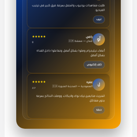
الفيديو.
تنوب
★★★★★
راضي
أو
🇴🇲 عُمان — مسقط
8
أعضاء تيليجرام وصلوا بشكل أفضل، وتفاعلوا داخل القناة
بشكل أفضل.
كتاب إلكتروني
★★★★★
عفره
ل
🇸🇦 السعودية — المدينة المنورة
درع
اشتريت متابعين تيك توك ولايكات، ووصلت النتائج بسرعة
بدون مشاكل.
خطة
★★★★★
سامي
م
🇸🇦 السعودية — الرياض
3 جنرال
متابعيني انستقرام بسرعة رهيبة، والنتائج وممتازة.