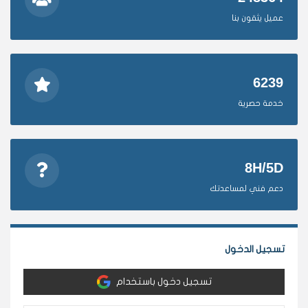
عميل يثقون بنا
6239
خدمة حصرية
8H/5D
دعم فني لمساعدتك
تسجيل الدخول
تسجيل دخول باستخدام