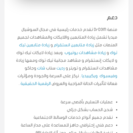
انسكاب
دعم
★★★★★
ميه
ن
🇦🇪 الإمارات — دبي
منصة DrD3M تقدم خدمات رئيسية في مجال السوشيال
٥ دورات
ميديا ​​تشمل زيادة المتابعين واللايكات والمشاهدات لجميع
طلبت مشاهدات تيك توك تبدأ التنفيذ فورًا، ممتازة اسعدني
دكتور دعم.
المنصات مثل
زيادة متابعين انستقرام
و
زيادة متابعين تيك
قيادتك
توك
و
زيادة مشاهدات يوتيوب
وبعد زيادة لايكات تيك توك
و لايكات إنستقرام و مشاهد مجانية تيك توك ومعها زيادة
مشاهدات انستقرام و تويتر و
رديت
سناب
شات
وجاكو
★★★★★
علي
ع
🇰🇼 الكويت — الكويت
قبل ٢ ساعة
وفيسبوك
ويكيبيديا
. نركز على السرعة والجودة ومؤثرات
اشتريت لايكات وتعليقات انستقرام وجاني تفاعلي واضح
فعالة لتأثيرات الحالة المزاجية والعروض
الرقمية الحقيقية
.
لفترة قصيرة خلال الوقت.
حلوى
عمليات التسليم بأقصى سرعة
شحن الحساب بشكل جزئي
★★★★★
ربح
س
🇶🇦 قطر — الدوحة
نقدم جميع أنواع خدمات الوسائط الاجتماعية
قبل 7 سنوات
دعم فني إحترافي جاهز للمساعدة على مدار الساعة
لوحة مرتبة، أتابع وأعرف الحالة الفورية بلحظة.
تنفيذ الطلبات بشكل جزئي دون آثار الإدارة API