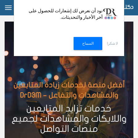
دكتور دعم
ggle
نود أن نعرض لك إشعارات للحصول على
آخر الأخبار والتحديثات.
ation
لا شكرا
السماح
أفضل منصة لخدمات زيادة المتابعين
والمشاهدات والتفاعل – DrD3M
خدمات تزايد المتابعين
واللايكات والمشاهدات لجميع
منصات التواصل