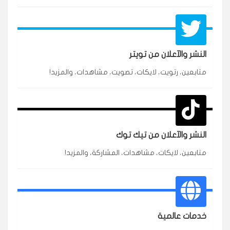
النشر والآعلان من تويتر
متابعين، رتويت، لايكات، تصويت، مشاهدات، والمزيد!
★★★★★
محمد
م
🇸🇦 السعودية — الرياض
3 جنرال
متابعين وربي انستقرام بسرعة رهيبة، والنتائج وممتازة.
انسكاب
النشر والآعلان من تيك توك
★★★★★
نورة
ن
🇦🇪 الإمارات — دبي
٥ دورات
متابعين، لايكات، مشاهدات، المشاركة، والمزيد!
طلبت مشاهدات تيك توك للبدء بالتنفيذ فورًا، ومجانية
ممتازة للتميز.
قيادتك
خدمات عالمية
★★★★★
غام
ع
🇰🇼 الكويت — الكويت
قبل ٢ ساعة