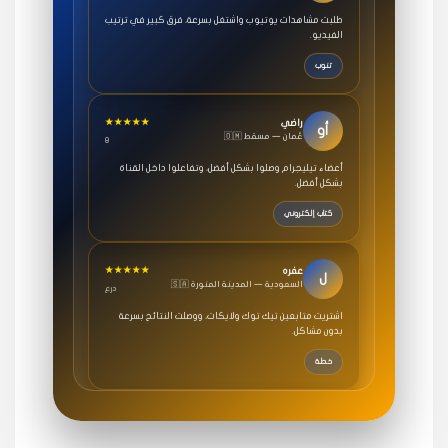
طلبت مشاهدات يوتيوب واشتغل بسرعة، فرق كبير في ترتيب
الفيديو.
تنوب
★★★★★
راضي
أو
🇴🇲 عُمان — مسقط
8
أعضاء تيليجرام وصلوا بشكل أفضل، وتفاعلوا داخل القناة
بشكل أفضل.
كتاب إلكتروني
★★★★★
عفره
ل
🇸🇦 السعودية — المدينة المنورة
درع
اشتريت متابعين تيك توك ولايكات، ووصلت النتائج بسرعة
بدون مشاكل.
خطة
★★★★★
سامي
م
🇸🇦 السعودية — الرياض
3 جنرال
متابعيني انستقرام بسرعة رهيبة، والنتائج وممتازة.