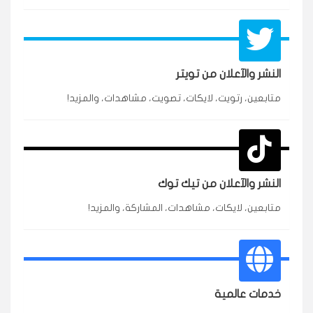
النشر والآعلان من تويتر
متابعين، رتويت، لايكات، تصويت، مشاهدات، والمزيد!
★★★★★
محمد
م
🇸🇦 السعودية — الرياض
3 جنرال
متابعين وربي انستقرام بسرعة رهيبة، والنتائج وممتازة.
انسكاب
النشر والآعلان من تيك توك
★★★★★
نورة
ن
🇦🇪 الإمارات — دبي
٥ دورات
متابعين، لايكات، مشاهدات، المشاركة، والمزيد!
طلبت مشاهدات تيك توك للبدء بالتنفيذ فورًا، ومجانية
ممتازة للتميز.
قيادتك
خدمات عالمية
★★★★★
غام
ع
🇰🇼 الكويت — الكويت
قبل ٢ ساعة