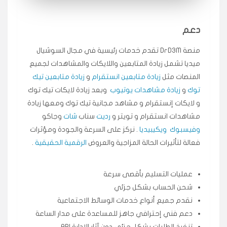
انسكاب
دعم
★★★★★
ميه
ن
منصة DrD3M تقدم خدمات رئيسية في مجال السوشيال
🇦🇪 الإمارات — دبي
٥ دورات
ميديا ​​تشمل زيادة المتابعين واللايكات والمشاهدات لجميع
طلبت مشاهدات تيك توك تبدأ التنفيذ فورًا، ممتازة اسعدني
دكتور دعم.
المنصات مثل
زيادة متابعين انستقرام
و
زيادة متابعين تيك
توك
و
زيادة مشاهدات يوتيوب
وبعد زيادة لايكات تيك توك
قيادتك
و لايكات إنستقرام و مشاهد مجانية تيك توك ومعها زيادة
مشاهدات انستقرام و تويتر و
رديت
سناب
شات
وجاكو
★★★★★
علي
ع
🇰🇼 الكويت — الكويت
قبل ٢ ساعة
وفيسبوك
ويكيبيديا
. نركز على السرعة والجودة ومؤثرات
اشتريت لايكات وتعليقات انستقرام وجاني تفاعلي واضح
فعالة لتأثيرات الحالة المزاجية والعروض
الرقمية الحقيقية
.
لفترة قصيرة خلال الوقت.
حلوى
عمليات التسليم بأقصى سرعة
شحن الحساب بشكل جزئي
★★★★★
ربح
س
نقدم جميع أنواع خدمات الوسائط الاجتماعية
🇶🇦 قطر — الدوحة
قبل 7 سنوات
دعم فني إحترافي جاهز للمساعدة على مدار الساعة
لوحة مرتبة، أتابع وأعرف الحالة الفورية بلحظة.
تنفيذ الطلبات بشكل جزئي دون آثار الإدارة API