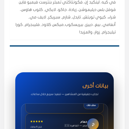
في كيه، لينكيد إن، فكونتاكتي تمبلر بنترست فيميو فاين
اشتريت لايكات وتعليقات انستقرام وجاني تفاعلي واضح
قوقل بلس ديليموشن، زيادة، جاكو، لايكي, كلوب هاوس،
لفترة قصيرة خلال الوقت.
شراء، كيوي تويتش, تايدل, شازم, سبريكر, لايف مي,
حلوى
أنغامي, بيع، دييزر, بيريسكوب,ميكس كلاود, فليبجرام, كورا
تيليجرام, زوار، والمزيد!
★★★★★
روان
س
🇶🇦 قطر — الدوحة
قبل 7 سنوات
لوحة مرتبة، أتابع وأعرف الحالة الفورية بلحظة.
مقدم الطلب
★★★★★
سوريا
ف
🇧🇭 البحرين — المنامة
قبل 4 سنوات
بيانات أخرى
خدمات جاكو ممتازة جدًا، مشاهدات قصيرة ومناسبة
للاستخدام.
تجارب حقيقية من المشاهير — تنفيذ سريع خلال ساعات.
سناب شات
★★★★★
حسام
ح
🇪🇬 مصر — القاهرة
قبل 6 ساعات