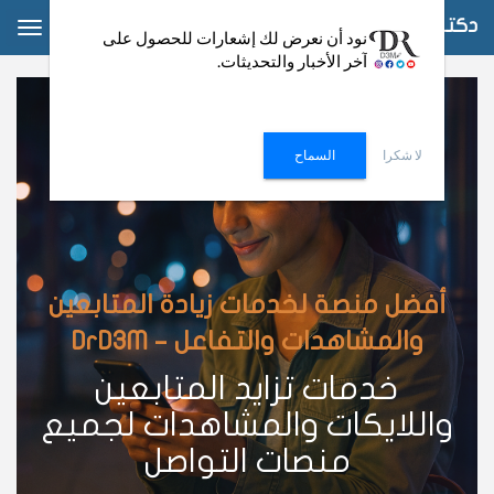
دكتور دعم
ggle
نود أن نعرض لك إشعارات للحصول على
آخر الأخبار والتحديثات.
ation
لا شكرا
السماح
أفضل منصة لخدمات زيادة المتابعين
والمشاهدات والتفاعل – DrD3M
خدمات تزايد المتابعين
واللايكات والمشاهدات لجميع
منصات التواصل