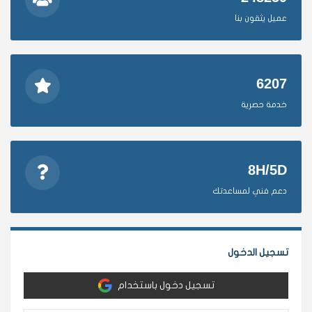
عميل يثقون بنا
6207
خدمة حصرية
8H/5D
دعم فني لمساعدتك
تسجيل الدخول
تسجيل دخول باستخدام