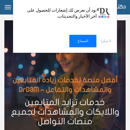
دكتور دعم
ggle
نود أن نعرض لك إشعارات للحصول على
آخر الأخبار والتحديثات.
ation
لا شكرا
السماح
أفضل منصة لخدمات زيادة المتابعين
والمشاهدات والتفاعل – DrD3M
خدمات تزايد المتابعين
واللايكات والمشاهدات لجميع
منصات التواصل