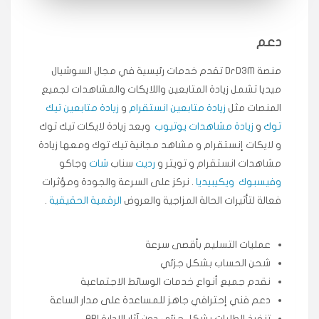
انسكاب
دعم
★★★★★
ميه
ن
🇦🇪 الإمارات — دبي
منصة DrD3M تقدم خدمات رئيسية في مجال السوشيال
٥ دورات
ميديا ​​تشمل زيادة المتابعين واللايكات والمشاهدات لجميع
طلبت مشاهدات تيك توك تبدأ التنفيذ فورًا، ممتازة اسعدني
دكتور دعم.
المنصات مثل
زيادة متابعين انستقرام
و
زيادة متابعين تيك
قيادتك
توك
و
زيادة مشاهدات يوتيوب
وبعد زيادة لايكات تيك توك
و لايكات إنستقرام و مشاهد مجانية تيك توك ومعها زيادة
★★★★★
علي
مشاهدات انستقرام و تويتر و
رديت
سناب
شات
وجاكو
ع
🇰🇼 الكويت — الكويت
قبل ٢ ساعة
وفيسبوك
ويكيبيديا
. نركز على السرعة والجودة ومؤثرات
اشتريت لايكات وتعليقات انستقرام وجاني تفاعلي واضح
فعالة لتأثيرات الحالة المزاجية والعروض
الرقمية الحقيقية
.
لفترة قصيرة خلال الوقت.
حلوى
عمليات التسليم بأقصى سرعة
شحن الحساب بشكل جزئي
★★★★★
ربح
س
🇶🇦 قطر — الدوحة
نقدم جميع أنواع خدمات الوسائط الاجتماعية
قبل 7 سنوات
دعم فني إحترافي جاهز للمساعدة على مدار الساعة
لوحة مرتبة، أتابع وأعرف الحالة الفورية بلحظة.
تنفيذ الطلبات بشكل جزئي دون آثار الإدارة API