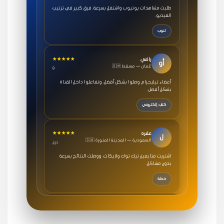
الفيديو.
تنوب
★★★★★
راضي
أو
🇴🇲 عُمان — مسقط
8
أعضاء تيليجرام وصلوا بشكل أفضل، وتفاعلوا داخل القناة
بشكل أفضل.
كتاب إلكتروني
★★★★★
عفره
ل
🇸🇦 السعودية — المدينة المنورة
درع
اشتريت متابعين تيك توك ولايكات، ووصلت النتائج بسرعة
بدون مشاكل.
خطة
★★★★★
سامي
م
🇸🇦 السعودية — الرياض
3 جنرال
متابعيني انستقرام بسرعة رهيبة، والنتائج وممتازة.