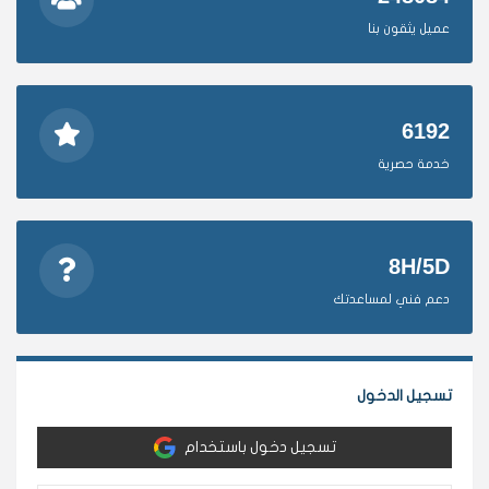
عميل يثقون بنا
6192
خدمة حصرية
8H/5D
دعم فني لمساعدتك
تسجيل الدخول
تسجيل دخول باستخدام