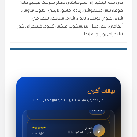
في كيه، لينكيد إن، فكونتاكتي تمبلر بنترست فيميو فاين
اشتريت لايكات وتعليقات انستقرام وجاني تفاعلي واضح
لفترة قصيرة خلال الوقت.
قوقل بلس ديليموشن، زيادة، جاكو، لايكي, كلوب هاوس،
شراء، كيوي تويتش, تايدل, شازم, سبريكر, لايف مي,
حلوى
أنغامي, بيع، دييزر, بيريسكوب,ميكس كلاود, فليبجرام, كورا
تيليجرام, زوار، والمزيد!
★★★★★
روان
س
🇶🇦 قطر — الدوحة
قبل 7 سنوات
لوحة مرتبة، أتابع وأعرف الحالة الفورية بلحظة.
مقدم الطلب
★★★★★
سوريا
ف
🇧🇭 البحرين — المنامة
قبل 4 سنوات
بيانات أخرى
خدمات جاكو ممتازة جدًا، مشاهدات قصيرة ومناسبة
للاستخدام.
تجارب حقيقية من المشاهير — تنفيذ سريع خلال ساعات.
سناب شات
★★★★★
حسام
ح
🇪🇬 مصر — القاهرة
قبل 6 ساعات
طلبت مشاهدات يوتيوب واشتغل بسرعة، فرق كبير في ترتيب