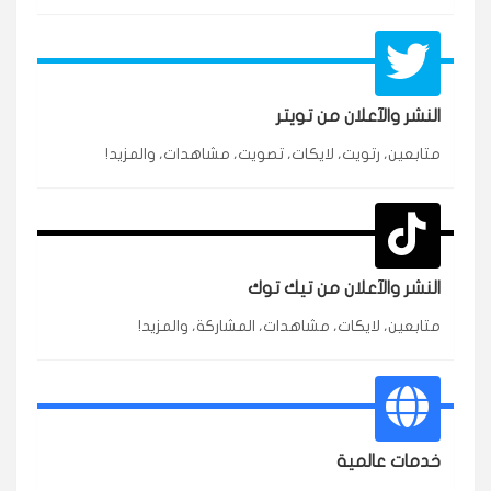
النشر والآعلان من تويتر
★★★★★
محمد
متابعين، رتويت، لايكات، تصويت، مشاهدات، والمزيد!
م
🇸🇦 السعودية — الرياض
3 جنرال
متابعين وربي انستقرام بسرعة رهيبة، والنتائج وممتازة.
انسكاب
النشر والآعلان من تيك توك
★★★★★
نورة
ن
🇦🇪 الإمارات — دبي
٥ دورات
متابعين، لايكات، مشاهدات، المشاركة، والمزيد!
طلبت مشاهدات تيك توك للبدء بالتنفيذ فورًا، ومجانية
ممتازة للتميز.
قيادتك
★★★★★
غام
خدمات عالمية
ع
🇰🇼 الكويت — الكويت
قبل ٢ ساعة