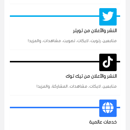
النشر والآعلان من تويتر
متابعين، رتويت، لايكات، تصويت، مشاهدات، والمزيد!
★★★★★
محمد
م
🇸🇦 السعودية — الرياض
3 جنرال
متابعين وربي انستقرام بسرعة رهيبة، والنتائج وممتازة.
انسكاب
النشر والآعلان من تيك توك
★★★★★
نورة
ن
🇦🇪 الإمارات — دبي
٥ دورات
متابعين، لايكات، مشاهدات، المشاركة، والمزيد!
طلبت مشاهدات تيك توك للبدء بالتنفيذ فورًا، ومجانية
ممتازة للتميز.
قيادتك
خدمات عالمية
★★★★★
غام
ع
🇰🇼 الكويت — الكويت
قبل ٢ ساعة