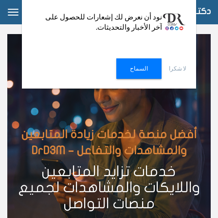
دكتور دعم
ggle
نود أن نعرض لك إشعارات للحصول على
آخر الأخبار والتحديثات.
ation
لا شكرا
السماح
أفضل منصة لخدمات زيادة المتابعين
والمشاهدات والتفاعل – DrD3M
خدمات تزايد المتابعين
واللايكات والمشاهدات لجميع
منصات التواصل