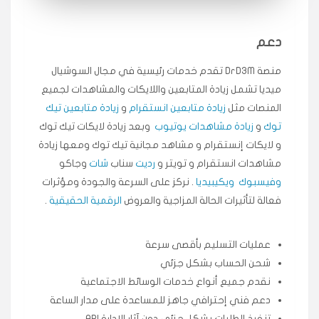
انسكاب
دعم
★★★★★
ميه
ن
🇦🇪 الإمارات — دبي
منصة DrD3M تقدم خدمات رئيسية في مجال السوشيال
٥ دورات
ميديا ​​تشمل زيادة المتابعين واللايكات والمشاهدات لجميع
طلبت مشاهدات تيك توك تبدأ التنفيذ فورًا، ممتازة اسعدني
دكتور دعم.
المنصات مثل
زيادة متابعين انستقرام
و
زيادة متابعين تيك
قيادتك
توك
و
زيادة مشاهدات يوتيوب
وبعد زيادة لايكات تيك توك
و لايكات إنستقرام و مشاهد مجانية تيك توك ومعها زيادة
مشاهدات انستقرام و تويتر و
رديت
سناب
شات
وجاكو
★★★★★
علي
ع
🇰🇼 الكويت — الكويت
قبل ٢ ساعة
وفيسبوك
ويكيبيديا
. نركز على السرعة والجودة ومؤثرات
اشتريت لايكات وتعليقات انستقرام وجاني تفاعلي واضح
فعالة لتأثيرات الحالة المزاجية والعروض
الرقمية الحقيقية
.
لفترة قصيرة خلال الوقت.
حلوى
عمليات التسليم بأقصى سرعة
شحن الحساب بشكل جزئي
★★★★★
ربح
س
🇶🇦 قطر — الدوحة
نقدم جميع أنواع خدمات الوسائط الاجتماعية
قبل 7 سنوات
دعم فني إحترافي جاهز للمساعدة على مدار الساعة
لوحة مرتبة، أتابع وأعرف الحالة الفورية بلحظة.
تنفيذ الطلبات بشكل جزئي دون آثار الإدارة API