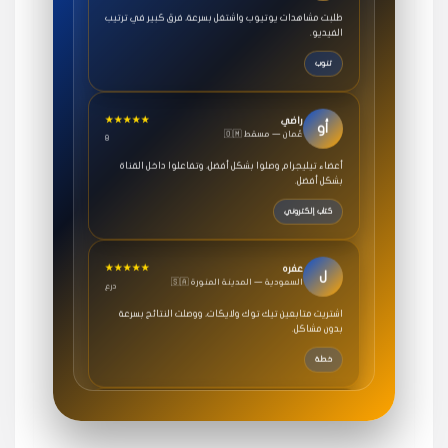
الفيديو.
تنوب
★★★★★
راضي
أو
🇴🇲 عُمان — مسقط
8
أعضاء تيليجرام وصلوا بشكل أفضل، وتفاعلوا داخل القناة
بشكل أفضل.
كتاب إلكتروني
★★★★★
عفره
ل
🇸🇦 السعودية — المدينة المنورة
درع
اشتريت متابعين تيك توك ولايكات، ووصلت النتائج بسرعة
بدون مشاكل.
خطة
★★★★★
سامي
م
🇸🇦 السعودية — الرياض
3 جنرال
متابعيني انستقرام بسرعة رهيبة، والنتائج وممتازة.