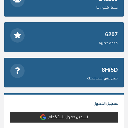
عميل يثقون بنا
6207
خدمة حصرية
8H/5D
دعم فني لمساعدتك
تسجيل الدخول
تسجيل دخول باستخدام