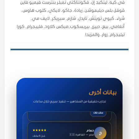
في كيه، لينكيد إن، فكونتاكتي تمبلر بنترست فيميو فاين
اشتريت لايكات وتعليقات انستقرام وجاني تفاعلي واضح
قوقل بلس ديليموشن، زيادة، جاكو، لايكي, كلوب هاوس،
لفترة قصيرة خلال الوقت.
شراء، كيوي تويتش, تايدل, شازم, سبريكر, لايف مي,
حلوى
أنغامي, بيع، دييزر, بيريسكوب,ميكس كلاود, فليبجرام, كورا
تيليجرام, زوار، والمزيد!
★★★★★
روان
س
🇶🇦 قطر — الدوحة
قبل 7 سنوات
لوحة مرتبة، أتابع وأعرف الحالة الفورية بلحظة.
مقدم الطلب
★★★★★
سوريا
ف
🇧🇭 البحرين — المنامة
قبل 4 سنوات
بيانات أخرى
خدمات جاكو ممتازة جدًا، مشاهدات قصيرة ومناسبة
للاستخدام.
تجارب حقيقية من المشاهير — تنفيذ سريع خلال ساعات.
سناب شات
★★★★★
حسام
ح
🇪🇬 مصر — القاهرة
قبل 6 ساعات
طلبت مشاهدات يوتيوب واشتغل بسرعة، فرق كبير في ترتيب