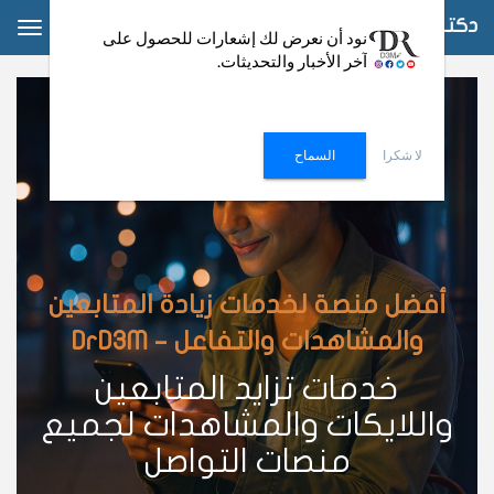
دكتور دعم
ggle
نود أن نعرض لك إشعارات للحصول على
آخر الأخبار والتحديثات.
ation
لا شكرا
السماح
أفضل منصة لخدمات زيادة المتابعين
والمشاهدات والتفاعل – DrD3M
خدمات تزايد المتابعين
واللايكات والمشاهدات لجميع
منصات التواصل