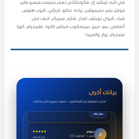
في كيه، لينكيد إن، فكونتاكتي تمبلر بنترست فيميو فاين
اشتريت لايكات وتعليقات انستقرام وجاني تفاعلي واضح
قوقل بلس ديليموشن، زيادة، جاكو، لايكي, كلوب هاوس،
لفترة قصيرة خلال الوقت.
شراء، كيوي تويتش, تايدل, شازم, سبريكر, لايف مي,
حلوى
أنغامي, بيع، دييزر, بيريسكوب,ميكس كلاود, فليبجرام, كورا
تيليجرام, زوار، والمزيد!
★★★★★
روان
س
🇶🇦 قطر — الدوحة
قبل 7 سنوات
لوحة مرتبة، أتابع وأعرف الحالة الفورية بلحظة.
مقدم الطلب
★★★★★
سوريا
ف
🇧🇭 البحرين — المنامة
قبل 4 سنوات
بيانات أخرى
خدمات جاكو ممتازة جدًا، مشاهدات قصيرة ومناسبة
للاستخدام.
تجارب حقيقية من المشاهير — تنفيذ سريع خلال ساعات.
سناب شات
★★★★★
حسام
ح
🇪🇬 مصر — القاهرة
قبل 6 ساعات