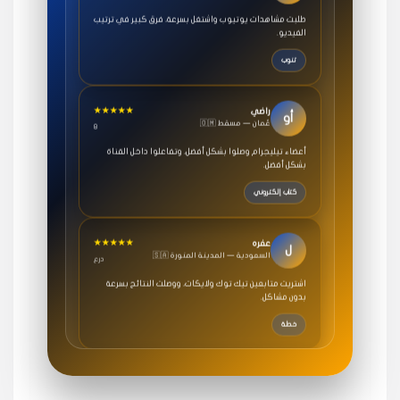
طلبت مشاهدات يوتيوب واشتغل بسرعة، فرق كبير في ترتيب
الفيديو.
تنوب
★★★★★
راضي
أو
🇴🇲 عُمان — مسقط
8
أعضاء تيليجرام وصلوا بشكل أفضل، وتفاعلوا داخل القناة
بشكل أفضل.
كتاب إلكتروني
★★★★★
عفره
ل
🇸🇦 السعودية — المدينة المنورة
درع
اشتريت متابعين تيك توك ولايكات، ووصلت النتائج بسرعة
بدون مشاكل.
خطة
★★★★★
سامي
م
🇸🇦 السعودية — الرياض
3 جنرال
متابعيني انستقرام بسرعة رهيبة، والنتائج وممتازة.