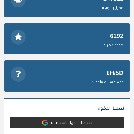
عميل يثقون بنا
6192
خدمة حصرية
8H/5D
دعم فني لمساعدتك
تسجيل الدخول
تسجيل دخول باستخدام