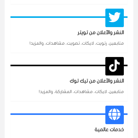
النشر والآعلان من تويتر
متابعين، رتويت، لايكات، تصويت، مشاهدات، والمزيد!
★★★★★
محمد
م
🇸🇦 السعودية — الرياض
3 جنرال
متابعين وربي انستقرام بسرعة رهيبة، والنتائج وممتازة.
انسكاب
النشر والآعلان من تيك توك
★★★★★
نورة
ن
🇦🇪 الإمارات — دبي
٥ دورات
متابعين، لايكات، مشاهدات، المشاركة، والمزيد!
طلبت مشاهدات تيك توك للبدء بالتنفيذ فورًا، ومجانية
ممتازة للتميز.
قيادتك
خدمات عالمية
★★★★★
غام
ع
🇰🇼 الكويت — الكويت
قبل ٢ ساعة