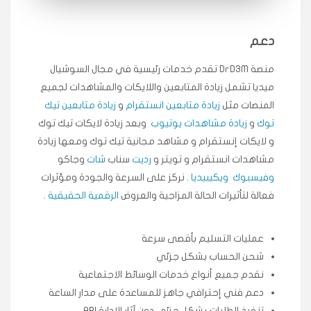
انسكاب
دعم
★★★★★
ميه
ن
منصة DrD3M تقدم خدمات رئيسية في مجال السوشيال
🇦🇪 الإمارات — دبي
٥ دورات
ميديا ​​تشمل زيادة المتابعين واللايكات والمشاهدات لجميع
طلبت مشاهدات تيك توك تبدأ التنفيذ فورًا، ممتازة اسعدني
دكتور دعم.
المنصات مثل
زيادة متابعين انستقرام
و
زيادة متابعين تيك
توك
و
زيادة مشاهدات يوتيوب
وبعد زيادة لايكات تيك توك
قيادتك
و لايكات إنستقرام و مشاهد مجانية تيك توك ومعها زيادة
مشاهدات انستقرام و تويتر و
رديت
سناب
شات
وجاكو
★★★★★
علي
ع
🇰🇼 الكويت — الكويت
قبل ٢ ساعة
وفيسبوك
ويكيبيديا
. نركز على السرعة والجودة ومؤثرات
اشتريت لايكات وتعليقات انستقرام وجاني تفاعلي واضح
فعالة لتأثيرات الحالة المزاجية والعروض
الرقمية الحقيقية
.
لفترة قصيرة خلال الوقت.
حلوى
عمليات التسليم بأقصى سرعة
شحن الحساب بشكل جزئي
★★★★★
ربح
س
نقدم جميع أنواع خدمات الوسائط الاجتماعية
🇶🇦 قطر — الدوحة
قبل 7 سنوات
دعم فني إحترافي جاهز للمساعدة على مدار الساعة
لوحة مرتبة، أتابع وأعرف الحالة الفورية بلحظة.
تنفيذ الطلبات بشكل جزئي دون آثار الإدارة API