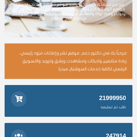
عزز من سلطتك في مكان واحد موقع تشغيل اعلانات لحسابات
مواقع الوسائط الاجتماعي بالذكاء الاصطناعي فيس بوك وجاكو
وتويتر وتيك توك وانستقرام ويوتيوب وجميع مواقع السوشيال
ميديا بارخص الاسعار
مرحباً بك في دكتور دعم، موقع نشر وإعلانات مزود رئيسي،
زيادة متابعين ولايكات ومشاهدت ورشق وتزويد والتسويق
الرقمي لكافة خدمات السوشيال ميديا.
21999950
طلب تم تسليمه
247914