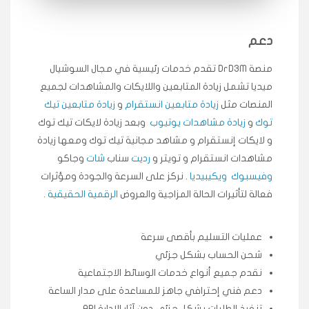
بدون مشاكل.
خطة
دعم
★★★★★
سامي
منصة DrD3M تقدم خدمات رئيسية في مجال السوشيال
م
🇸🇦 السعودية — الرياض
3 جنرال
ميديا ​​تشمل زيادة المتابعين واللايكات والمشاهدات لجميع
متابعيني انستقرام بسرعة رهيبة، والنتائج وممتازة.
المنصات مثل
زيادة متابعين انستقرام
و
زيادة متابعين تيك
انسكاب
توك
و
زيادة مشاهدات يوتيوب
وبعد زيادة لايكات تيك توك
و لايكات إنستقرام و مشاهد مجانية تيك توك ومعها زيادة
مشاهدات انستقرام و تويتر و
رديت
سناب
شات
وجاكو
★★★★★
ميه
ن
🇦🇪 الإمارات — دبي
٥ دورات
وفيسبوك
ويكيبيديا
. نركز على السرعة والجودة ومؤثرات
طلبت مشاهدات تيك توك تبدأ التنفيذ فورًا، ممتازة اسعدني
فعالة لتأثيرات الحالة المزاجية والعروض
الرقمية الحقيقية
.
دكتور دعم.
قيادتك
عمليات التسليم بأقصى سرعة
شحن الحساب بشكل جزئي
★★★★★
علي
ع
🇰🇼 الكويت — الكويت
نقدم جميع أنواع خدمات الوسائط الاجتماعية
قبل ٢ ساعة
دعم فني إحترافي جاهز للمساعدة على مدار الساعة
اشتريت لايكات وتعليقات انستقرام وجاني تفاعلي واضح
لفترة قصيرة خلال الوقت.
تنفيذ الطلبات بشكل جزئي دون آثار الإدارة API