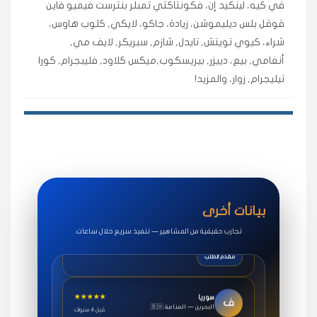
في كيه، لينكيد إن، فكونتاكتي تمبلر بنترست فيميو فاين
طلبت مشاهدات تيك توك للبدء بالتنفيذ فورًا، ومجانية
قوقل بلس ديليموشن، زيادة، جاكو، لايكي, كلوب هاوس،
ممتازة للتميز.
شراء، كيوي تويتش, تايدل, شازم, سبريكر, لايف مي,
قيادتك
أنغامي, بيع، دييزر, بيريسكوب,ميكس كلاود, فليبجرام, كورا
تيليجرام, زوار، والمزيد!
★★★★★
غام
ع
🇰🇼 الكويت — الكويت
قبل ٢ ساعة
اشتريت لايكات وتعليقات انستقرام وجاني تفاعلي واضح
لفترة قصيرة خلال الوقت.
حلوى
★★★★★
روان
س
🇶🇦 قطر — الدوحة
قبل 7 سنوات
بيانات أخرى
لوحة مرتبة، أتابع وأعرف الحالة الفورية بلحظة.
تجارب حقيقية من المشاهير — تنفيذ سريع خلال ساعات.
مقدم الطلب
★★★★★
سوريا
ف
🇧🇭 البحرين — المنامة
قبل 4 سنوات
خدمات جاكو ممتازة جدًا، مشاهدات قصيرة ومناسبة