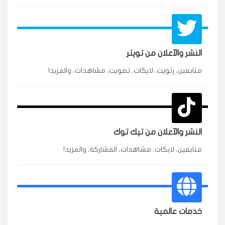
النشر والآعلان من تويتر
متابعين، رتويت، لايكات، تصويت، مشاهدات، والمزيد!
النشر والآعلان من تيك توك
★★★★★
محمد
م
متابعين، لايكات، مشاهدات، المشاركة، والمزيد!
🇸🇦 السعودية — الرياض
3 جنرال
متابعين وربي انستقرام بسرعة رهيبة، والنتائج وممتازة.
انسكاب
خدمات عالمية
★★★★★
نورة
ن
🇦🇪 الإمارات — دبي
٥ دورات