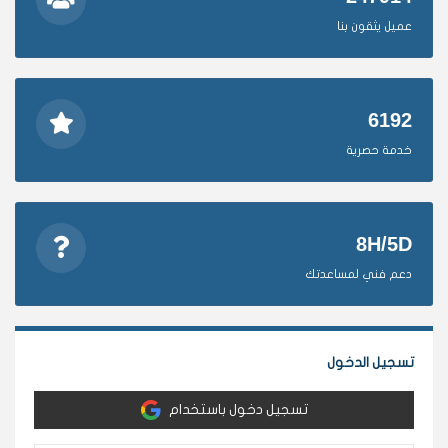
عميل يثقون بنا
6192
خدمة حصرية
8H/5D
دعم فني لمساعدتك
تسجيل الدخول
تسجيل دخول باستخدام