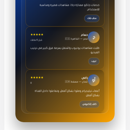
للاستخدام.
سناب شات
★★★★★
حسام
ح
🇪🇬 مصر — القاهرة
قبل 6 ساعات
طلبت مشاهدات يوتيوب واشتغل بسرعة، فرق كبير في ترتيب
الفيديو.
تنوب
★★★★★
راضي
أو
🇴🇲 عُمان — مسقط
8
أعضاء تيليجرام وصلوا بشكل أفضل، وتفاعلوا داخل القناة
بشكل أفضل.
كتاب إلكتروني
★★★★★
عفره
ل
🇸🇦 السعودية — المدينة المنورة
درع
اشتريت متابعين تيك توك ولايكات، ووصلت النتائج بسرعة