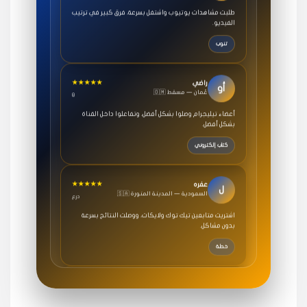
الفيديو.
تنوب
★★★★★
راضي
أو
🇴🇲 عُمان — مسقط
8
أعضاء تيليجرام وصلوا بشكل أفضل، وتفاعلوا داخل القناة
بشكل أفضل.
كتاب إلكتروني
★★★★★
عفره
ل
🇸🇦 السعودية — المدينة المنورة
درع
اشتريت متابعين تيك توك ولايكات، ووصلت النتائج بسرعة
بدون مشاكل.
خطة
★★★★★
سامي
م
🇸🇦 السعودية — الرياض
3 جنرال
متابعيني انستقرام بسرعة رهيبة، والنتائج وممتازة.