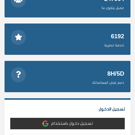
عميل يثقون بنا
6192
خدمة حصرية
8H/5D
دعم فني لمساعدتك
تسجيل الدخول
تسجيل دخول باستخدام