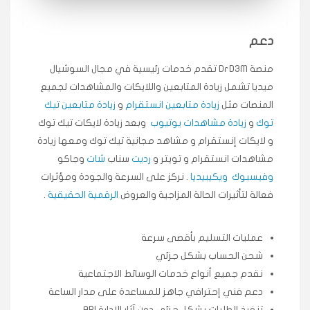
انسكاب
دعم
★★★★★
ميه
ن
🇦🇪 الإمارات — دبي
منصة DrD3M تقدم خدمات رئيسية في مجال السوشيال
٥ دورات
ميديا ​​تشمل زيادة المتابعين واللايكات والمشاهدات لجميع
طلبت مشاهدات تيك توك تبدأ التنفيذ فورًا، ممتازة اسعدني
دكتور دعم.
المنصات مثل
زيادة متابعين انستقرام
و
زيادة متابعين تيك
قيادتك
توك
و
زيادة مشاهدات يوتيوب
وبعد زيادة لايكات تيك توك
و لايكات إنستقرام و مشاهد مجانية تيك توك ومعها زيادة
مشاهدات انستقرام و تويتر و
رديت
سناب
شات
وجاكو
★★★★★
علي
ع
🇰🇼 الكويت — الكويت
قبل ٢ ساعة
وفيسبوك
ويكيبيديا
. نركز على السرعة والجودة ومؤثرات
اشتريت لايكات وتعليقات انستقرام وجاني تفاعلي واضح
فعالة لتأثيرات الحالة المزاجية والعروض
الرقمية الحقيقية
.
لفترة قصيرة خلال الوقت.
حلوى
عمليات التسليم بأقصى سرعة
شحن الحساب بشكل جزئي
★★★★★
ربح
س
🇶🇦 قطر — الدوحة
نقدم جميع أنواع خدمات الوسائط الاجتماعية
قبل 7 سنوات
دعم فني إحترافي جاهز للمساعدة على مدار الساعة
لوحة مرتبة، أتابع وأعرف الحالة الفورية بلحظة.
تنفيذ الطلبات بشكل جزئي دون آثار الإدارة API