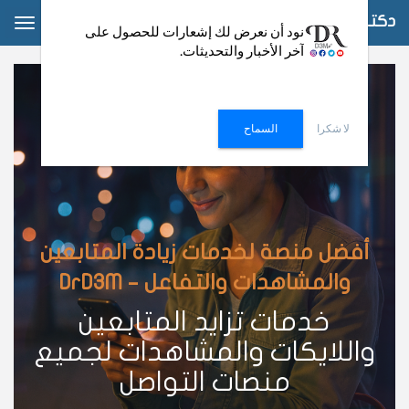
دكتور دعم
ggle
نود أن نعرض لك إشعارات للحصول على
آخر الأخبار والتحديثات.
ation
لا شكرا
السماح
أفضل منصة لخدمات زيادة المتابعين
والمشاهدات والتفاعل – DrD3M
خدمات تزايد المتابعين
واللايكات والمشاهدات لجميع
منصات التواصل