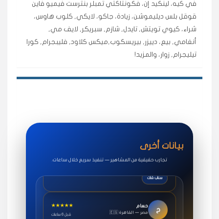
في كيه، لينكيد إن، فكونتاكتي تمبلر بنترست فيميو فاين
اشتريت لايكات وتعليقات انستقرام وجاني تفاعلي واضح
قوقل بلس ديليموشن، زيادة، جاكو، لايكي, كلوب هاوس،
لفترة قصيرة خلال الوقت.
شراء، كيوي تويتش, تايدل, شازم, سبريكر, لايف مي,
حلوى
أنغامي, بيع، دييزر, بيريسكوب,ميكس كلاود, فليبجرام, كورا
تيليجرام, زوار، والمزيد!
★★★★★
روان
س
🇶🇦 قطر — الدوحة
قبل 7 سنوات
لوحة مرتبة، أتابع وأعرف الحالة الفورية بلحظة.
مقدم الطلب
★★★★★
سوريا
ف
🇧🇭 البحرين — المنامة
قبل 4 سنوات
بيانات أخرى
خدمات جاكو ممتازة جدًا، مشاهدات قصيرة ومناسبة
للاستخدام.
تجارب حقيقية من المشاهير — تنفيذ سريع خلال ساعات.
سناب شات
★★★★★
حسام
ح
🇪🇬 مصر — القاهرة
قبل 6 ساعات
طلبت مشاهدات يوتيوب واشتغل بسرعة، فرق كبير في ترتيب