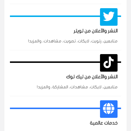
النشر والآعلان من تويتر
متابعين، رتويت، لايكات، تصويت، مشاهدات، والمزيد!
★★★★★
محمد
م
🇸🇦 السعودية — الرياض
3 جنرال
متابعين وربي انستقرام بسرعة رهيبة، والنتائج وممتازة.
انسكاب
النشر والآعلان من تيك توك
★★★★★
نورة
ن
🇦🇪 الإمارات — دبي
٥ دورات
متابعين، لايكات، مشاهدات، المشاركة، والمزيد!
طلبت مشاهدات تيك توك للبدء بالتنفيذ فورًا، ومجانية
ممتازة للتميز.
قيادتك
خدمات عالمية
★★★★★
غام
ع
🇰🇼 الكويت — الكويت
قبل ٢ ساعة