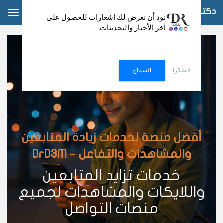
دكتور دعم
ggle
نود أن نعرض لك إشعارات للحصول على
آخر الأخبار والتحديثات.
ation
لا شكرا
السماح
أفضل منصة لخدمات زيادة المتابعين
والمشاهدات والتفاعل – DrD3M
خدمات تزايد المتابعين
واللايكات والمشاهدات لجميع
منصات التواصل