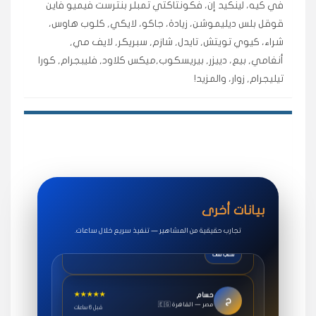
في كيه، لينكيد إن، فكونتاكتي تمبلر بنترست فيميو فاين
اشتريت لايكات وتعليقات انستقرام وجاني تفاعلي واضح
لفترة قصيرة خلال الوقت.
قوقل بلس ديليموشن، زيادة، جاكو، لايكي, كلوب هاوس،
شراء، كيوي تويتش, تايدل, شازم, سبريكر, لايف مي,
حلوى
أنغامي, بيع، دييزر, بيريسكوب,ميكس كلاود, فليبجرام, كورا
تيليجرام, زوار، والمزيد!
★★★★★
روان
س
🇶🇦 قطر — الدوحة
قبل 7 سنوات
لوحة مرتبة، أتابع وأعرف الحالة الفورية بلحظة.
مقدم الطلب
★★★★★
سوريا
ف
🇧🇭 البحرين — المنامة
قبل 4 سنوات
بيانات أخرى
خدمات جاكو ممتازة جدًا، مشاهدات قصيرة ومناسبة
للاستخدام.
تجارب حقيقية من المشاهير — تنفيذ سريع خلال ساعات.
سناب شات
★★★★★
حسام
ح
🇪🇬 مصر — القاهرة
قبل 6 ساعات
طلبت مشاهدات يوتيوب واشتغل بسرعة، فرق كبير في ترتيب