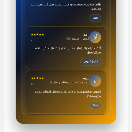
الفيديو.
تنوب
★★★★★
راضي
أو
🇴🇲 عُمان — مسقط
8
أعضاء تيليجرام وصلوا بشكل أفضل، وتفاعلوا داخل القناة
بشكل أفضل.
كتاب إلكتروني
★★★★★
عفره
ل
🇸🇦 السعودية — المدينة المنورة
درع
اشتريت متابعين تيك توك ولايكات، ووصلت النتائج بسرعة
بدون مشاكل.
خطة
★★★★★
سامي
م
🇸🇦 السعودية — الرياض
3 جنرال
متابعيني انستقرام بسرعة رهيبة، والنتائج وممتازة.