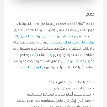
انسكاب
دعم
★★★★★
ميه
ن
🇦🇪 الإمارات — دبي
منصة DrD3M تقدم خدمات رئيسية في مجال السوشيال
٥ دورات
ميديا ​​تشمل زيادة المتابعين واللايكات والمشاهدات لجميع
طلبت مشاهدات تيك توك تبدأ التنفيذ فورًا، ممتازة اسعدني
دكتور دعم.
المنصات مثل
زيادة متابعين انستقرام
و
زيادة متابعين تيك
قيادتك
توك
و
زيادة مشاهدات يوتيوب
وبعد زيادة لايكات تيك توك
و لايكات إنستقرام و مشاهد مجانية تيك توك ومعها زيادة
★★★★★
مشاهدات انستقرام و تويتر و
رديت
سناب
شات
وجاكو
علي
ع
🇰🇼 الكويت — الكويت
قبل ٢ ساعة
وفيسبوك
ويكيبيديا
. نركز على السرعة والجودة ومؤثرات
اشتريت لايكات وتعليقات انستقرام وجاني تفاعلي واضح
فعالة لتأثيرات الحالة المزاجية والعروض
الرقمية الحقيقية
.
لفترة قصيرة خلال الوقت.
حلوى
عمليات التسليم بأقصى سرعة
شحن الحساب بشكل جزئي
★★★★★
ربح
س
🇶🇦 قطر — الدوحة
نقدم جميع أنواع خدمات الوسائط الاجتماعية
قبل 7 سنوات
دعم فني إحترافي جاهز للمساعدة على مدار الساعة
لوحة مرتبة، أتابع وأعرف الحالة الفورية بلحظة.
تنفيذ الطلبات بشكل جزئي دون آثار الإدارة API