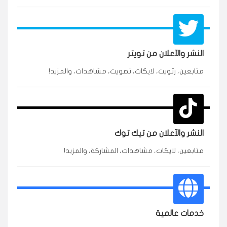
النشر والآعلان من تويتر
★★★★★
محمد
متابعين، رتويت، لايكات، تصويت، مشاهدات، والمزيد!
م
🇸🇦 السعودية — الرياض
3 جنرال
متابعين وربي انستقرام بسرعة رهيبة، والنتائج وممتازة.
انسكاب
النشر والآعلان من تيك توك
★★★★★
نورة
ن
🇦🇪 الإمارات — دبي
٥ دورات
متابعين، لايكات، مشاهدات، المشاركة، والمزيد!
طلبت مشاهدات تيك توك للبدء بالتنفيذ فورًا، ومجانية
ممتازة للتميز.
قيادتك
★★★★★
غام
خدمات عالمية
ع
🇰🇼 الكويت — الكويت
قبل ٢ ساعة