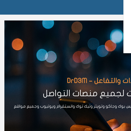
لتفاعل – DrD3M
ت لجميع منصات التواصل
يس بوك وجاكو وتويتر وتيك توك وانستقرام ويوتيوب وجميع مواقع