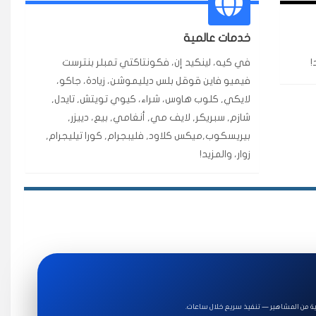
٥ دورات
ة ممتازة للتميز.
خدمات عالمية
!
في كيه، لينكيد إن، فكونتاكتي تمبلر بنترست
فيميو فاين قوقل بلس ديليموشن، زيادة، جاكو،
★★★★★
قبل ٢ ساعة
لايكي, كلوب هاوس، شراء، كيوي تويتش, تايدل,
اضح لفترة قصيرة خلال الوقت.
شازم, سبريكر, لايف مي, أنغامي, بيع، دييزر,
بيريسكوب,ميكس كلاود, فليبجرام, كورا تيليجرام,
زوار، والمزيد!
★★★★★
قبل 7 سنوات
★★★★★
قبل 4 سنوات
ة للاستخدام.
ة من المشاهير — تنفيذ سريع خلال ساعات.