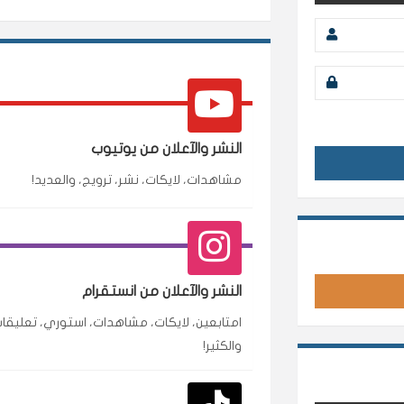
النشر والآعلان من يوتيوب
مشاهدات، لايكات، نشر، ترويج، والعديد!
محمد
م
🇸🇦 السعودية — الرياض
النشر والآعلان من انستقرام
متابعين وربي انستقرام بسرعة رهيبة، والنتائج وممت
امتابعين، لايكات، مشاهدات، استوري، تعليقات
انسكاب
والكثير!
نورة
ن
🇦🇪 الإمارات — دبي