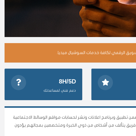
سويق الرقمي لكافة خدمات السوشيال ميديا.
8H/5D
دعم فني لمساعدتك
وأقوى متجر وأضمن تطبيق وبرنامج اعلانات ونشر لحسابات مواقع الوسائط الاجتماعية
نا فريق يتألف من أشخاص من ذوي الخبرة ومتخصصين بمجالهم يؤدون