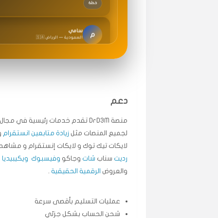
سامي
م
🇸🇦 السعودية — الرياض
متابعيني انستقرام بسرعة رهيبة، والنتائج وممتازة.
انسكاب
ميه
ن
🇦🇪 الإمارات — دبي
دعم
طلبت مشاهدات تيك توك تبدأ التنفيذ فورًا، ممتاز
قيادتك
منصة DrD3M تقدم خدمات رئيسية في م
لجميع المنصات مثل
زيادة متابعين انستقرام
و
علي
لايكات تيك توك و لايكات إنستقرام و مشاهد 
ع
🇰🇼 الكويت — الكويت
رديت
سناب
شات
وجاكو
وفيسبوك
ويكيبيديا
.
اشتريت لايكات وتعليقات انستقرام وجاني تفاعلي و
والعروض
الرقمية الحقيقية
.
حلوى
عمليات التسليم بأقصى سرعة
ربح
س
شحن الحساب بشكل جزئي
🇶🇦 قطر — الدوحة