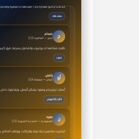
سناب شات
حسام
ح
🇪🇬 مصر — القاهرة
طلبت مشاهدات يوتيوب واشتغل بسرعة، فرق كبير ف
تنوب
راضي
أو
🇴🇲 عُمان — مسقط
أعضاء تيليجرام وصلوا بشكل أفضل، وتفاعلوا داخل 
كتاب إلكتروني
عفره
ل
🇸🇦 السعودية — المدينة المنورة
اشتريت متابعين تيك توك ولايكات، ووصلت النتائج 
خطة