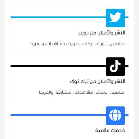
النشر والآعلان من تويتر
★★★★★
محمد
متابعين، رتويت، لايكات، تصويت، مشاهدات، والمزيد!
م
🇸🇦 السعودية — الرياض
3 جنرال
متابعين وربي انستقرام بسرعة رهيبة، والنتائج وممتازة.
انسكاب
النشر والآعلان من تيك توك
★★★★★
نورة
ن
🇦🇪 الإمارات — دبي
٥ دورات
متابعين، لايكات، مشاهدات، المشاركة، والمزيد!
طلبت مشاهدات تيك توك للبدء بالتنفيذ فورًا، ومجانية
ممتازة للتميز.
قيادتك
★★★★★
غام
خدمات عالمية
ع
🇰🇼 الكويت — الكويت
قبل ٢ ساعة