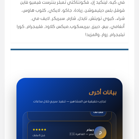
في كيه، لينكيد إن، فكونتاكتي تمبلر بنترست فيميو فاين
اشتريت لايكات وتعليقات انستقرام وجاني تفاعلي واضح
لفترة قصيرة خلال الوقت.
قوقل بلس ديليموشن، زيادة، جاكو، لايكي, كلوب هاوس،
شراء، كيوي تويتش, تايدل, شازم, سبريكر, لايف مي,
حلوى
أنغامي, بيع، دييزر, بيريسكوب,ميكس كلاود, فليبجرام, كورا
تيليجرام, زوار، والمزيد!
★★★★★
روان
س
🇶🇦 قطر — الدوحة
قبل 7 سنوات
لوحة مرتبة، أتابع وأعرف الحالة الفورية بلحظة.
مقدم الطلب
★★★★★
سوريا
ف
🇧🇭 البحرين — المنامة
قبل 4 سنوات
بيانات أخرى
خدمات جاكو ممتازة جدًا، مشاهدات قصيرة ومناسبة
للاستخدام.
تجارب حقيقية من المشاهير — تنفيذ سريع خلال ساعات.
سناب شات
★★★★★
حسام
ح
🇪🇬 مصر — القاهرة
قبل 6 ساعات
طلبت مشاهدات يوتيوب واشتغل بسرعة، فرق كبير في ترتيب