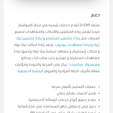
انسكاب
دعم
★★★★★
ميه
ن
🇦🇪 الإمارات — دبي
منصة DrD3M تقدم خدمات رئيسية في مجال السوشيال
٥ دورات
ميديا ​​تشمل زيادة المتابعين واللايكات والمشاهدات لجميع
طلبت مشاهدات تيك توك تبدأ التنفيذ فورًا، ممتازة اسعدني
دكتور دعم.
المنصات مثل
زيادة متابعين انستقرام
و
زيادة متابعين تيك
قيادتك
توك
و
زيادة مشاهدات يوتيوب
وبعد زيادة لايكات تيك توك
و لايكات إنستقرام و مشاهد مجانية تيك توك ومعها زيادة
★★★★★
علي
مشاهدات انستقرام و تويتر و
رديت
سناب
شات
وجاكو
ع
🇰🇼 الكويت — الكويت
قبل ٢ ساعة
وفيسبوك
ويكيبيديا
. نركز على السرعة والجودة ومؤثرات
اشتريت لايكات وتعليقات انستقرام وجاني تفاعلي واضح
فعالة لتأثيرات الحالة المزاجية والعروض
الرقمية الحقيقية
.
لفترة قصيرة خلال الوقت.
حلوى
عمليات التسليم بأقصى سرعة
شحن الحساب بشكل جزئي
★★★★★
ربح
س
🇶🇦 قطر — الدوحة
نقدم جميع أنواع خدمات الوسائط الاجتماعية
قبل 7 سنوات
دعم فني إحترافي جاهز للمساعدة على مدار الساعة
لوحة مرتبة، أتابع وأعرف الحالة الفورية بلحظة.
تنفيذ الطلبات بشكل جزئي دون آثار الإدارة API