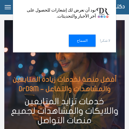
دكتور دعم
ggle
نود أن نعرض لك إشعارات للحصول على
آخر الأخبار والتحديثات.
ation
لا شكرا
السماح
أفضل منصة لخدمات زيادة المتابعين
والمشاهدات والتفاعل – DrD3M
خدمات تزايد المتابعين
واللايكات والمشاهدات لجميع
منصات التواصل