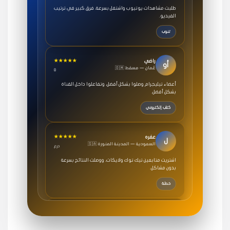
الفيديو.
تنوب
★★★★★
راضي
أو
🇴🇲 عُمان — مسقط
8
أعضاء تيليجرام وصلوا بشكل أفضل، وتفاعلوا داخل القناة
بشكل أفضل.
كتاب إلكتروني
★★★★★
عفره
ل
🇸🇦 السعودية — المدينة المنورة
درع
اشتريت متابعين تيك توك ولايكات، ووصلت النتائج بسرعة
بدون مشاكل.
خطة
★★★★★
سامي
م
🇸🇦 السعودية — الرياض
3 جنرال
متابعيني انستقرام بسرعة رهيبة، والنتائج وممتازة.