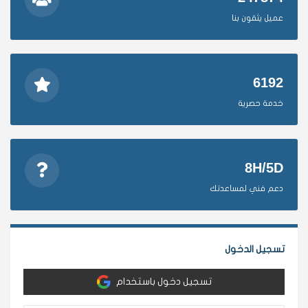
عميل يثقون بنا
6192
خدمة حصرية
8H/5D
دعم فني لمساعدتك
تسجيل الدخول
تسجيل دخول باستخدام