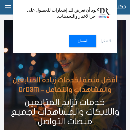
دكتور دعم
ggle
نود أن نعرض لك إشعارات للحصول على
آخر الأخبار والتحديثات.
ation
لا شكرا
السماح
أفضل منصة لخدمات زيادة المتابعين
والمشاهدات والتفاعل – DrD3M
خدمات تزايد المتابعين
واللايكات والمشاهدات لجميع
منصات التواصل