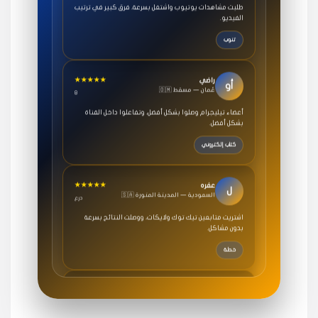
الفيديو.
تنوب
★★★★★
راضي
أو
🇴🇲 عُمان — مسقط
8
أعضاء تيليجرام وصلوا بشكل أفضل، وتفاعلوا داخل القناة
بشكل أفضل.
كتاب إلكتروني
★★★★★
عفره
ل
🇸🇦 السعودية — المدينة المنورة
درع
اشتريت متابعين تيك توك ولايكات، ووصلت النتائج بسرعة
بدون مشاكل.
خطة
★★★★★
سامي
م
🇸🇦 السعودية — الرياض
3 جنرال
متابعيني انستقرام بسرعة رهيبة، والنتائج وممتازة.