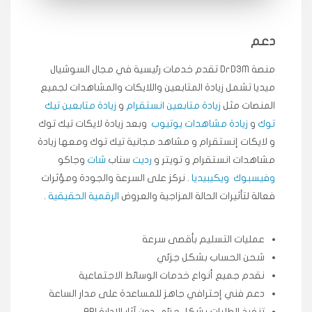
انسكاب
دعم
★★★★★
ميه
ن
🇦🇪 الإمارات — دبي
٥ دورات
منصة DrD3M تقدم خدمات رئيسية في مجال السوشيال
طلبت مشاهدات تيك توك تبدأ التنفيذ فورًا، ممتازة اسعدني
ميديا ​​تشمل زيادة المتابعين واللايكات والمشاهدات لجميع
دكتور دعم.
المنصات مثل
زيادة متابعين انستقرام
و
زيادة متابعين تيك
قيادتك
توك
و
زيادة مشاهدات يوتيوب
وبعد زيادة لايكات تيك توك
و لايكات إنستقرام و مشاهد مجانية تيك توك ومعها زيادة
★★★★★
علي
ع
مشاهدات انستقرام و تويتر و
رديت
سناب
شات
وجاكو
🇰🇼 الكويت — الكويت
قبل ٢ ساعة
وفيسبوك
ويكيبيديا
. نركز على السرعة والجودة ومؤثرات
اشتريت لايكات وتعليقات انستقرام وجاني تفاعلي واضح
فعالة لتأثيرات الحالة المزاجية والعروض
الرقمية الحقيقية
.
لفترة قصيرة خلال الوقت.
حلوى
عمليات التسليم بأقصى سرعة
شحن الحساب بشكل جزئي
★★★★★
ربح
س
🇶🇦 قطر — الدوحة
قبل 7 سنوات
نقدم جميع أنواع خدمات الوسائط الاجتماعية
لوحة مرتبة، أتابع وأعرف الحالة الفورية بلحظة.
دعم فني إحترافي جاهز للمساعدة على مدار الساعة
تنفيذ الطلبات بشكل جزئي دون آثار الإدارة API
وكالة SMM