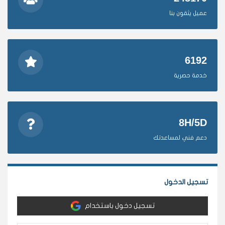
عميل يثقون بنا
6192
خدمة حصرية
8H/5D
دعم فني لمساعدتك
تسجيل الدخول
تسجيل دخول باستخدام