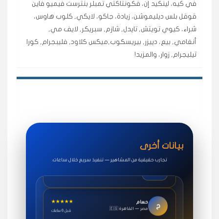
في كيه، لينكيد إن، فكونتاكتي تمبلر بنترست فيميو فاين
اشتريت لايكات وتعليقات انستقرام وجاني تفاعلي واضح
لفترة قصيرة خلال الوقت.
قوقل بلس ديليموشن، زيادة، جاكو، لايكي, كلوب هاوس،
حلوى
شراء، كيوي تويتش, تايدل, شازم, سبريكر, لايف مي,
أنغامي, بيع، دييزر, بيريسكوب,ميكس كلاود, فليبجرام, كورا
تيليجرام, زوار، والمزيد!
★★★★★
روان
س
🇶🇦 قطر — الدوحة
قبل 7 سنوات
لوحة مرتبة، أتابع وأعرف الحالة الفورية بلحظة.
مقدم الطلب
★★★★★
سوريا
ف
🇧🇭 البحرين — المنامة
قبل 4 سنوات
خدمات جاكو ممتازة جدًا، مشاهدات قصيرة ومناسبة
بيانات أخرى
للاستخدام.
تجارب حقيقية من المشاهير — تنفيذ سريع خلال ساعات.
سناب شات
★★★★★
حسام
ح
🇪🇬 مصر — القاهرة
قبل 6 ساعات
طلبت مشاهدات يوتيوب واشتغل بسرعة، فرق كبير في ترتيب