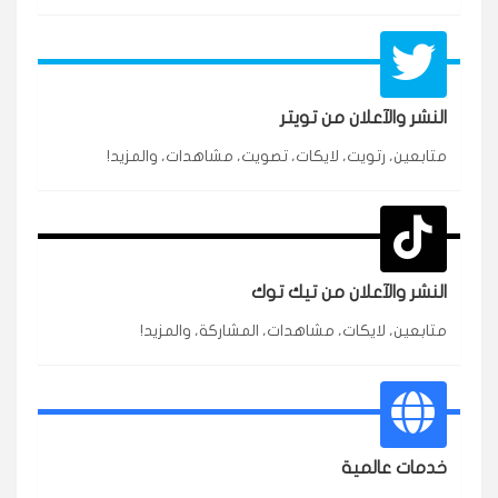
النشر والآعلان من تويتر
★★★★★
محمد
م
متابعين، رتويت، لايكات، تصويت، مشاهدات، والمزيد!
🇸🇦 السعودية — الرياض
3 جنرال
متابعين وربي انستقرام بسرعة رهيبة، والنتائج وممتازة.
انسكاب
النشر والآعلان من تيك توك
★★★★★
نورة
ن
🇦🇪 الإمارات — دبي
٥ دورات
متابعين، لايكات، مشاهدات، المشاركة، والمزيد!
طلبت مشاهدات تيك توك للبدء بالتنفيذ فورًا، ومجانية
ممتازة للتميز.
قيادتك
★★★★★
غام
ع
خدمات عالمية
🇰🇼 الكويت — الكويت
قبل ٢ ساعة