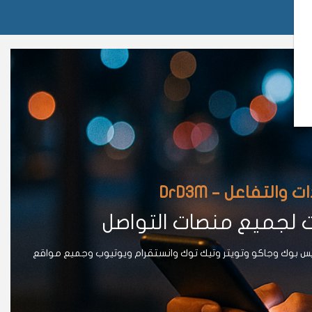
لتفاعل – DrD3M
ت لجميع منصات التواصل
يس بوك وجاكو وتويتر وتيك توك وانستقرام ويوتيوب وجميع مواقع