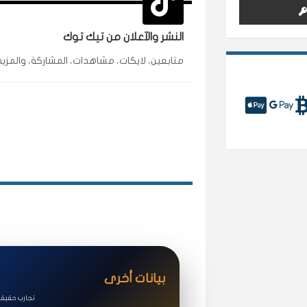
🇦🇪 الإمارات — دبي
طلبت مشاهدات تيك توك للبدء بالتنفيذ فورًا، ومجاني
النشر والآعلان من تيك توك
قيادتك
متابعين، لايكات، مشاهدات، المشاركة، والمزيد
غام
ع
🇰🇼 الكويت — الكويت
اشتريت لايكات وتعليقات انستقرام وجاني تفاعلي و
حلوى
روان
س
🇶🇦 قطر — الدوحة
لوحة مرتبة، أتابع وأعرف الحالة الفورية بلحظة.
مقدم الطلب
سوريا
ف
بيانات أخرى
🇧🇭 البحرين — المنامة
تجارب حقيقي
خدمات جاكو ممتازة جدًا، مشاهدات قصيرة ومناسب