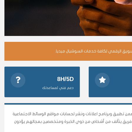
سويق الرقمي لكافة خدمات السوشيال ميديا.
8H/5D
دعم فني لمساعدتك
وأقوى متجر وأضمن تطبيق وبرنامج اعلانات ونشر لحسابات مواقع الوسائط الاجتماعية
نا فريق يتألف من أشخاص من ذوي الخبرة ومتخصصين بمجالهم يؤدون