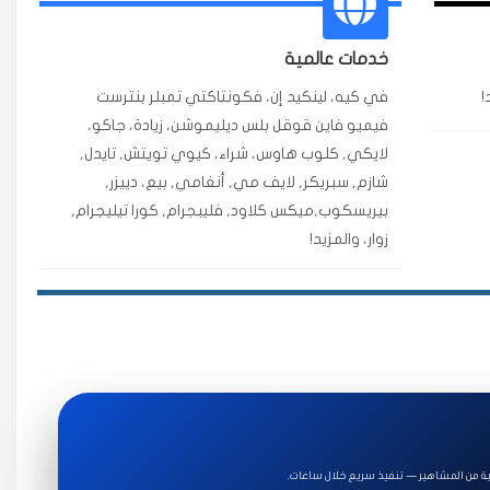
٥ دورات
ة ممتازة للتميز.
خدمات عالمية
!
في كيه، لينكيد إن، فكونتاكتي تمبلر بنترست
فيميو فاين قوقل بلس ديليموشن، زيادة، جاكو،
★★★★★
لايكي, كلوب هاوس، شراء، كيوي تويتش, تايدل,
قبل ٢ ساعة
شازم, سبريكر, لايف مي, أنغامي, بيع، دييزر,
اضح لفترة قصيرة خلال الوقت.
بيريسكوب,ميكس كلاود, فليبجرام, كورا تيليجرام,
زوار، والمزيد!
★★★★★
قبل 7 سنوات
★★★★★
قبل 4 سنوات
ة من المشاهير — تنفيذ سريع خلال ساعات.
ة للاستخدام.