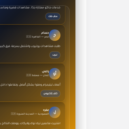
سناب شات
حسام
ح
🇪🇬 مصر — القاهرة
طلبت مشاهدات يوتيوب واشتغل بسرعة، فرق كبير ف
تنوب
راضي
أو
🇴🇲 عُمان — مسقط
أعضاء تيليجرام وصلوا بشكل أفضل، وتفاعلوا داخل 
كتاب إلكتروني
عفره
ل
🇸🇦 السعودية — المدينة المنورة
اشتريت متابعين تيك توك ولايكات، ووصلت النتائج 
خطة