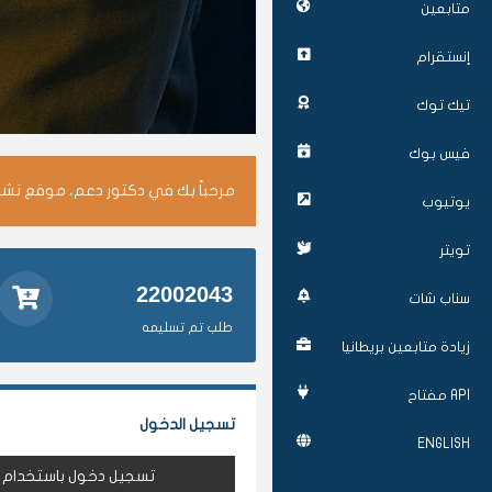
متابعين
إنستقرام
تيك توك
فيس بوك
مرحباً بك في دكتور دعم، موقع نشر 
يوتيوب
تويتر
22002043
سناب شات
طلب تم تسليمه
زيادة متابعين بريطانيا
API مفتاح
تسجيل الدخول
ENGLISH
تسجيل دخول باستخدام