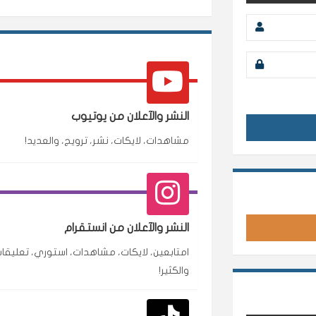
النشر والآعلان من يوتيوب
مشاهدات، لايكات، نشر، ترويج، والعديد!
محمد
م
🇸🇦 السعودية — الرياض
النشر والآعلان من انستقرام
متابعين وربي انستقرام بسرعة رهيبة، والنتائج وممت
امتابعين، لايكات، مشاهدات، استوري، تعليقات
انسكاب
والكثير!
نورة
ن