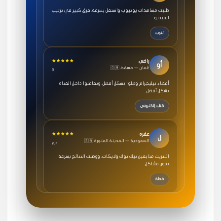
طلبت مشاهدات يوتيوب واشتغل بسرعة، فرق كبير في ترتيب
الفيديو.
تنوب
★★★★★
راضي
أو
🇴🇲 عُمان — مسقط
8
أعضاء تيليجرام وصلوا بشكل أفضل، وتفاعلوا داخل القناة
بشكل أفضل.
كتاب إلكتروني
★★★★★
عفره
ل
🇸🇦 السعودية — المدينة المنورة
درع
اشتريت متابعين تيك توك ولايكات، ووصلت النتائج بسرعة
بدون مشاكل.
خطة
★★★★★
سامي
م
🇸🇦 السعودية — الرياض
3 جنرال
متابعيني انستقرام بسرعة رهيبة، والنتائج وممتازة.