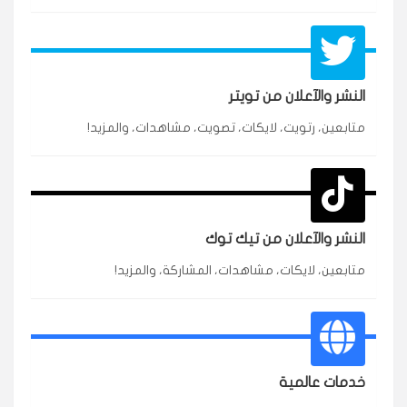
النشر والآعلان من تويتر
متابعين، رتويت، لايكات، تصويت، مشاهدات، والمزيد!
★★★★★
محمد
م
🇸🇦 السعودية — الرياض
3 جنرال
متابعين وربي انستقرام بسرعة رهيبة، والنتائج وممتازة.
انسكاب
النشر والآعلان من تيك توك
★★★★★
نورة
ن
🇦🇪 الإمارات — دبي
٥ دورات
متابعين، لايكات، مشاهدات، المشاركة، والمزيد!
طلبت مشاهدات تيك توك للبدء بالتنفيذ فورًا، ومجانية
ممتازة للتميز.
قيادتك
خدمات عالمية
★★★★★
غام
ع
🇰🇼 الكويت — الكويت
قبل ٢ ساعة