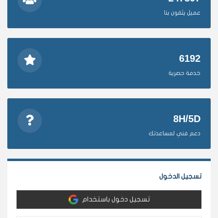
عميل يثقون بنا
6192
خدمة حصرية
8H/5D
دعم فني لمساعدتك
تسجيل الدخول
تسجيل دخول باستخدام