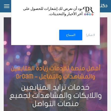
دكتور دعم
ggle
نود أن نعرض لك إشعارات للحصول على
آخر الأخبار والتحديثات.
ation
لا شكرا
السماح
أفضل منصة لخدمات زيادة المتابعين
والمشاهدات والتفاعل – DrD3M
خدمات تزايد المتابعين
واللايكات والمشاهدات لجميع
منصات التواصل