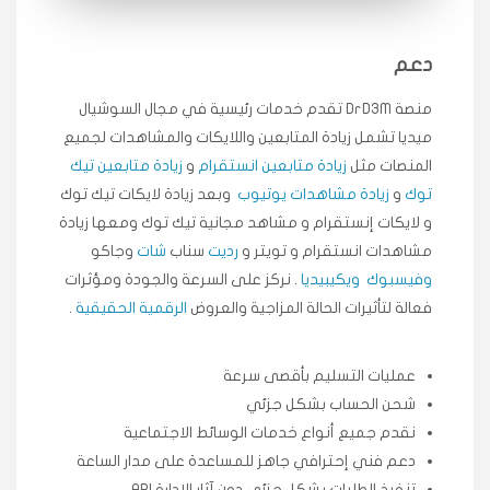
انسكاب
دعم
★★★★★
ميه
ن
منصة DrD3M تقدم خدمات رئيسية في مجال السوشيال
🇦🇪 الإمارات — دبي
٥ دورات
ميديا ​​تشمل زيادة المتابعين واللايكات والمشاهدات لجميع
طلبت مشاهدات تيك توك تبدأ التنفيذ فورًا، ممتازة اسعدني
دكتور دعم.
المنصات مثل
زيادة متابعين انستقرام
و
زيادة متابعين تيك
توك
و
زيادة مشاهدات يوتيوب
وبعد زيادة لايكات تيك توك
قيادتك
و لايكات إنستقرام و مشاهد مجانية تيك توك ومعها زيادة
مشاهدات انستقرام و تويتر و
رديت
سناب
شات
وجاكو
★★★★★
علي
ع
🇰🇼 الكويت — الكويت
قبل ٢ ساعة
وفيسبوك
ويكيبيديا
. نركز على السرعة والجودة ومؤثرات
اشتريت لايكات وتعليقات انستقرام وجاني تفاعلي واضح
فعالة لتأثيرات الحالة المزاجية والعروض
الرقمية الحقيقية
.
لفترة قصيرة خلال الوقت.
حلوى
عمليات التسليم بأقصى سرعة
شحن الحساب بشكل جزئي
★★★★★
ربح
س
نقدم جميع أنواع خدمات الوسائط الاجتماعية
🇶🇦 قطر — الدوحة
قبل 7 سنوات
دعم فني إحترافي جاهز للمساعدة على مدار الساعة
لوحة مرتبة، أتابع وأعرف الحالة الفورية بلحظة.
تنفيذ الطلبات بشكل جزئي دون آثار الإدارة API