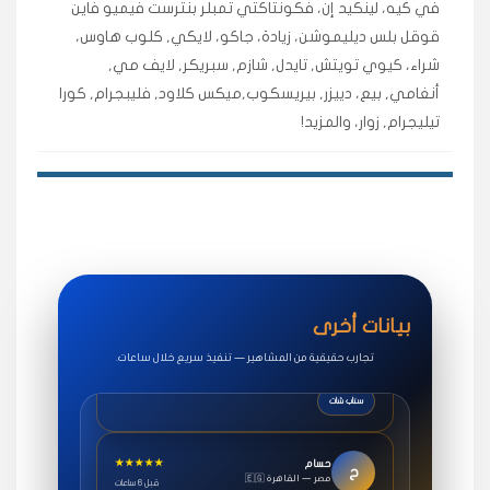
في كيه، لينكيد إن، فكونتاكتي تمبلر بنترست فيميو فاين
اشتريت لايكات وتعليقات انستقرام وجاني تفاعلي واضح
قوقل بلس ديليموشن، زيادة، جاكو، لايكي, كلوب هاوس،
لفترة قصيرة خلال الوقت.
شراء، كيوي تويتش, تايدل, شازم, سبريكر, لايف مي,
حلوى
أنغامي, بيع، دييزر, بيريسكوب,ميكس كلاود, فليبجرام, كورا
تيليجرام, زوار، والمزيد!
★★★★★
روان
س
🇶🇦 قطر — الدوحة
قبل 7 سنوات
لوحة مرتبة، أتابع وأعرف الحالة الفورية بلحظة.
مقدم الطلب
★★★★★
سوريا
ف
🇧🇭 البحرين — المنامة
قبل 4 سنوات
بيانات أخرى
خدمات جاكو ممتازة جدًا، مشاهدات قصيرة ومناسبة
للاستخدام.
تجارب حقيقية من المشاهير — تنفيذ سريع خلال ساعات.
سناب شات
★★★★★
حسام
ح
🇪🇬 مصر — القاهرة
قبل 6 ساعات