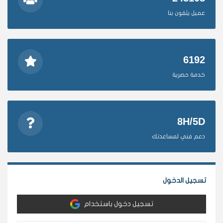
عميل يثقون بنا
6192
خدمة حصرية
8H/5D
دعم فني لمساعدتك
تسجيل الدخول
تسجيل دخول باستخدام