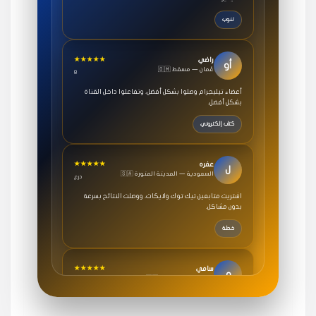
تنوب
★★★★★
راضي
أو
🇴🇲 عُمان — مسقط
8
أعضاء تيليجرام وصلوا بشكل أفضل، وتفاعلوا داخل القناة
بشكل أفضل.
كتاب إلكتروني
★★★★★
عفره
ل
🇸🇦 السعودية — المدينة المنورة
درع
اشتريت متابعين تيك توك ولايكات، ووصلت النتائج بسرعة
بدون مشاكل.
خطة
★★★★★
سامي
م
🇸🇦 السعودية — الرياض
3 جنرال
متابعيني انستقرام بسرعة رهيبة، والنتائج وممتازة.
انسكاب