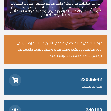
عزز من سلطتك في مكان واحد موقع تشغيل اعلانات لحسابات
مواقع الوسائط الاجتماعي بالذكاء الاصطناعي فيس بوك وجاكو
وتويتر وتيك توك وانستقرام ويوتيوب وجميع مواقع السوشيال
ميديا بارخص الاسعار
مرحباً بك في دكتور دعم، موقع نشر وإعلانات مزود رئيسي،
زيادة متابعين ولايكات ومشاهدت ورشق وتزويد والتسويق
الرقمي لكافة خدمات السوشيال ميديا.
22005942
طلب تم تسليمه
248108