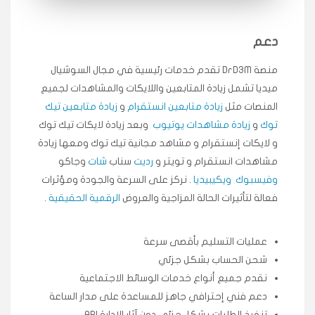
★★★★★
ميه
ن
دعم
🇦🇪 الإمارات — دبي
٥ دورات
طلبت مشاهدات تيك توك تبدأ التنفيذ فورًا، ممتازة اسعدني
منصة DrD3M تقدم خدمات رئيسية في مجال السوشيال
دكتور دعم.
ميديا ​​تشمل زيادة المتابعين واللايكات والمشاهدات لجميع
قيادتك
المنصات مثل
زيادة متابعين انستقرام
و
زيادة متابعين تيك
توك
و
زيادة مشاهدات يوتيوب
وبعد زيادة لايكات تيك توك
★★★★★
علي
ع
و لايكات إنستقرام و مشاهد مجانية تيك توك ومعها زيادة
🇰🇼 الكويت — الكويت
قبل ٢ ساعة
مشاهدات انستقرام و تويتر و
رديت
سناب
شات
وجاكو
اشتريت لايكات وتعليقات انستقرام وجاني تفاعلي واضح
وفيسبوك
ويكيبيديا
. نركز على السرعة والجودة ومؤثرات
لفترة قصيرة خلال الوقت.
فعالة لتأثيرات الحالة المزاجية والعروض
الرقمية الحقيقية
.
حلوى
عمليات التسليم بأقصى سرعة
★★★★★
ربح
س
🇶🇦 قطر — الدوحة
قبل 7 سنوات
شحن الحساب بشكل جزئي
لوحة مرتبة، أتابع وأعرف الحالة الفورية بلحظة.
نقدم جميع أنواع خدمات الوسائط الاجتماعية
وكالة SMM
دعم فني إحترافي جاهز للمساعدة على مدار الساعة
تنفيذ الطلبات بشكل جزئي دون آثار الإدارة API