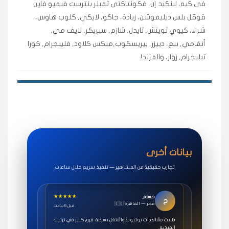
في كيه، لينكيد إن، فكونتاكتي تمبلر بنترست فيميو فاين
حلوى
قوقل بلس ديليموشن، زيادة، جاكو، لايكي, كلوب هاوس،
شراء، كيوي تويتش, تايدل, شازم, سبريكر, لايف مي,
أنغامي, بيع، دييزر, بيريسكوب,ميكس كلاود, فليبجرام, كورا
★★★★★
روان
س
🇶🇦 قطر — الدوحة
قبل 7 سنوات
تيليجرام, زوار، والمزيد!
لوحة مرتبة، أتابع وأعرف الحالة الفورية بلحظة.
مقدم الطلب
★★★★★
سوريا
ف
🇧🇭 البحرين — المنامة
قبل 4 سنوات
خدمات جاكو ممتازة جدًا، مشاهدات قصيرة ومناسبة
للاستخدام.
بيانات أخرى
سناب شات
تجارب حقيقية من المشاهير — تنفيذ سريع خلال ساعات.
★★★★★
حسام
ح
🇪🇬 مصر — القاهرة
قبل 6 ساعات
طلبت مشاهدات يوتيوب واشتغل بسرعة، فرق كبير في ترتيب
الفيديو.