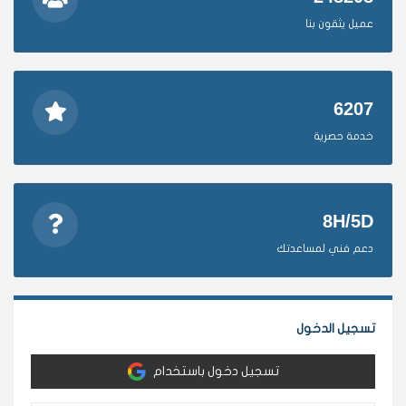
عميل يثقون بنا
6207
خدمة حصرية
8H/5D
دعم فني لمساعدتك
تسجيل الدخول
تسجيل دخول باستخدام