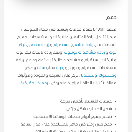
انسكاب
دعم
★★★★★
ميه
ن
🇦🇪 الإمارات — دبي
٥ دورات
منصة DrD3M تقدم خدمات رئيسية في مجال السوشيال
طلبت مشاهدات تيك توك تبدأ التنفيذ فورًا، ممتازة اسعدني
ميديا ​​تشمل زيادة المتابعين واللايكات والمشاهدات لجميع
دكتور دعم.
المنصات مثل
زيادة متابعين انستقرام
و
زيادة متابعين تيك
قيادتك
توك
و
زيادة مشاهدات يوتيوب
وبعد زيادة لايكات تيك توك
و لايكات إنستقرام و مشاهد مجانية تيك توك ومعها زيادة
★★★★★
علي
مشاهدات انستقرام و تويتر و
رديت
سناب
شات
وجاكو
ع
🇰🇼 الكويت — الكويت
قبل ٢ ساعة
وفيسبوك
ويكيبيديا
. نركز على السرعة والجودة ومؤثرات
اشتريت لايكات وتعليقات انستقرام وجاني تفاعلي واضح
فعالة لتأثيرات الحالة المزاجية والعروض
الرقمية الحقيقية
.
لفترة قصيرة خلال الوقت.
حلوى
عمليات التسليم بأقصى سرعة
شحن الحساب بشكل جزئي
★★★★★
ربح
س
🇶🇦 قطر — الدوحة
قبل 7 سنوات
نقدم جميع أنواع خدمات الوسائط الاجتماعية
لوحة مرتبة، أتابع وأعرف الحالة الفورية بلحظة.
دعم فني إحترافي جاهز للمساعدة على مدار الساعة
تنفيذ الطلبات بشكل جزئي دون آثار الإدارة API