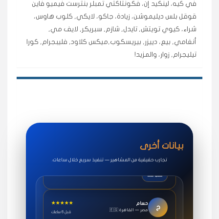
في كيه، لينكيد إن، فكونتاكتي تمبلر بنترست فيميو فاين
اشتريت لايكات وتعليقات انستقرام وجاني تفاعلي واضح
لفترة قصيرة خلال الوقت.
قوقل بلس ديليموشن، زيادة، جاكو، لايكي, كلوب هاوس،
شراء، كيوي تويتش, تايدل, شازم, سبريكر, لايف مي,
حلوى
أنغامي, بيع، دييزر, بيريسكوب,ميكس كلاود, فليبجرام, كورا
تيليجرام, زوار، والمزيد!
★★★★★
روان
س
🇶🇦 قطر — الدوحة
قبل 7 سنوات
لوحة مرتبة، أتابع وأعرف الحالة الفورية بلحظة.
مقدم الطلب
★★★★★
سوريا
ف
🇧🇭 البحرين — المنامة
قبل 4 سنوات
خدمات جاكو ممتازة جدًا، مشاهدات قصيرة ومناسبة
بيانات أخرى
للاستخدام.
تجارب حقيقية من المشاهير — تنفيذ سريع خلال ساعات.
سناب شات
★★★★★
حسام
ح
🇪🇬 مصر — القاهرة
قبل 6 ساعات
طلبت مشاهدات يوتيوب واشتغل بسرعة، فرق كبير في ترتيب