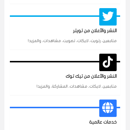
النشر والآعلان من تويتر
★★★★★
محمد
متابعين، رتويت، لايكات، تصويت، مشاهدات، والمزيد!
م
🇸🇦 السعودية — الرياض
3 جنرال
متابعين وربي انستقرام بسرعة رهيبة، والنتائج وممتازة.
انسكاب
النشر والآعلان من تيك توك
★★★★★
نورة
ن
🇦🇪 الإمارات — دبي
٥ دورات
متابعين، لايكات، مشاهدات، المشاركة، والمزيد!
طلبت مشاهدات تيك توك للبدء بالتنفيذ فورًا، ومجانية
ممتازة للتميز.
قيادتك
★★★★★
غام
خدمات عالمية
ع
🇰🇼 الكويت — الكويت
قبل ٢ ساعة