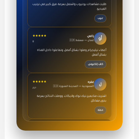
الفيديو.
تنوب
★★★★★
راضي
أو
🇴🇲 عُمان — مسقط
8
أعضاء تيليجرام وصلوا بشكل أفضل، وتفاعلوا داخل القناة
بشكل أفضل.
كتاب إلكتروني
★★★★★
عفره
ل
🇸🇦 السعودية — المدينة المنورة
درع
اشتريت متابعين تيك توك ولايكات، ووصلت النتائج بسرعة
بدون مشاكل.
خطة
★★★★★
سامي
م
🇸🇦 السعودية — الرياض
3 جنرال
متابعيني انستقرام بسرعة رهيبة، والنتائج وممتازة.