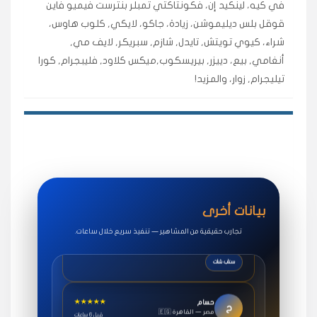
في كيه، لينكيد إن، فكونتاكتي تمبلر بنترست فيميو فاين
اشتريت لايكات وتعليقات انستقرام وجاني تفاعلي واضح
قوقل بلس ديليموشن، زيادة، جاكو، لايكي, كلوب هاوس،
لفترة قصيرة خلال الوقت.
شراء، كيوي تويتش, تايدل, شازم, سبريكر, لايف مي,
حلوى
أنغامي, بيع، دييزر, بيريسكوب,ميكس كلاود, فليبجرام, كورا
تيليجرام, زوار، والمزيد!
★★★★★
روان
س
🇶🇦 قطر — الدوحة
قبل 7 سنوات
لوحة مرتبة، أتابع وأعرف الحالة الفورية بلحظة.
مقدم الطلب
★★★★★
سوريا
ف
🇧🇭 البحرين — المنامة
قبل 4 سنوات
بيانات أخرى
خدمات جاكو ممتازة جدًا، مشاهدات قصيرة ومناسبة
للاستخدام.
تجارب حقيقية من المشاهير — تنفيذ سريع خلال ساعات.
سناب شات
★★★★★
حسام
ح
🇪🇬 مصر — القاهرة
قبل 6 ساعات