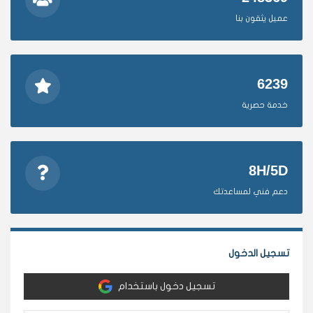
عميل يثقون بنا
6239
خدمة حصرية
8H/5D
دعم فني لمساعدتك
تسجيل الدخول
تسجيل دخول باستخدام