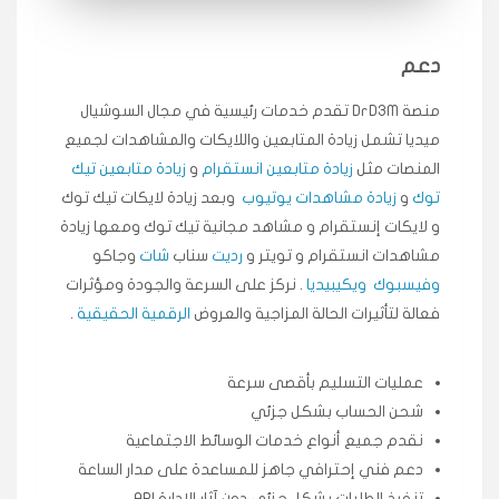
متابعيني انستقرام بسرعة رهيبة، والنتائج وممتازة.
انسكاب
دعم
★★★★★
ميه
ن
منصة DrD3M تقدم خدمات رئيسية في مجال السوشيال
🇦🇪 الإمارات — دبي
٥ دورات
ميديا ​​تشمل زيادة المتابعين واللايكات والمشاهدات لجميع
طلبت مشاهدات تيك توك تبدأ التنفيذ فورًا، ممتازة اسعدني
دكتور دعم.
المنصات مثل
زيادة متابعين انستقرام
و
زيادة متابعين تيك
توك
و
زيادة مشاهدات يوتيوب
وبعد زيادة لايكات تيك توك
قيادتك
و لايكات إنستقرام و مشاهد مجانية تيك توك ومعها زيادة
مشاهدات انستقرام و تويتر و
رديت
سناب
شات
وجاكو
★★★★★
علي
ع
🇰🇼 الكويت — الكويت
وفيسبوك
ويكيبيديا
. نركز على السرعة والجودة ومؤثرات
قبل ٢ ساعة
فعالة لتأثيرات الحالة المزاجية والعروض
الرقمية الحقيقية
.
اشتريت لايكات وتعليقات انستقرام وجاني تفاعلي واضح
لفترة قصيرة خلال الوقت.
حلوى
عمليات التسليم بأقصى سرعة
شحن الحساب بشكل جزئي
★★★★★
ربح
س
نقدم جميع أنواع خدمات الوسائط الاجتماعية
🇶🇦 قطر — الدوحة
قبل 7 سنوات
دعم فني إحترافي جاهز للمساعدة على مدار الساعة
لوحة مرتبة، أتابع وأعرف الحالة الفورية بلحظة.
تنفيذ الطلبات بشكل جزئي دون آثار الإدارة API