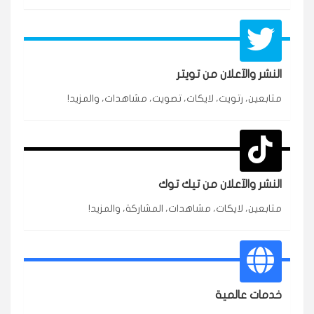
النشر والآعلان من تويتر
متابعين، رتويت، لايكات، تصويت، مشاهدات، والمزيد!
★★★★★
محمد
م
🇸🇦 السعودية — الرياض
3 جنرال
متابعين وربي انستقرام بسرعة رهيبة، والنتائج وممتازة.
انسكاب
النشر والآعلان من تيك توك
★★★★★
نورة
ن
🇦🇪 الإمارات — دبي
متابعين، لايكات، مشاهدات، المشاركة، والمزيد!
٥ دورات
طلبت مشاهدات تيك توك للبدء بالتنفيذ فورًا، ومجانية
ممتازة للتميز.
قيادتك
خدمات عالمية
★★★★★
غام
ع
🇰🇼 الكويت — الكويت
قبل ٢ ساعة