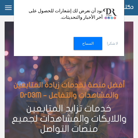
دكتور دعم
ggle
نود أن نعرض لك إشعارات للحصول على
آخر الأخبار والتحديثات.
ation
لا شكرا
السماح
أفضل منصة لخدمات زيادة المتابعين
والمشاهدات والتفاعل – DrD3M
خدمات تزايد المتابعين
واللايكات والمشاهدات لجميع
منصات التواصل