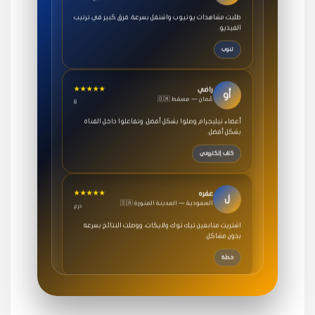
طلبت مشاهدات يوتيوب واشتغل بسرعة، فرق كبير في ترتيب
الفيديو.
تنوب
★★★★★
راضي
أو
🇴🇲 عُمان — مسقط
8
أعضاء تيليجرام وصلوا بشكل أفضل، وتفاعلوا داخل القناة
بشكل أفضل.
كتاب إلكتروني
★★★★★
عفره
ل
🇸🇦 السعودية — المدينة المنورة
درع
اشتريت متابعين تيك توك ولايكات، ووصلت النتائج بسرعة
بدون مشاكل.
خطة
★★★★★
سامي
م
🇸🇦 السعودية — الرياض
3 جنرال