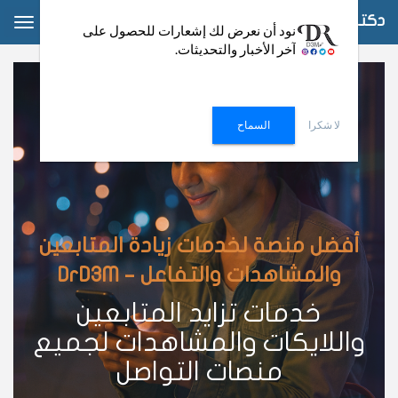
دكتور دعم
ggle
نود أن نعرض لك إشعارات للحصول على
آخر الأخبار والتحديثات.
ation
لا شكرا
السماح
أفضل منصة لخدمات زيادة المتابعين
والمشاهدات والتفاعل – DrD3M
خدمات تزايد المتابعين
واللايكات والمشاهدات لجميع
منصات التواصل