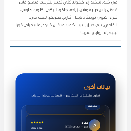
في كيه، لينكيد إن، فكونتاكتي تمبلر بنترست فيميو فاين
اشتريت لايكات وتعليقات انستقرام وجاني تفاعلي واضح
قوقل بلس ديليموشن، زيادة، جاكو، لايكي, كلوب هاوس،
لفترة قصيرة خلال الوقت.
شراء، كيوي تويتش, تايدل, شازم, سبريكر, لايف مي,
حلوى
أنغامي, بيع، دييزر, بيريسكوب,ميكس كلاود, فليبجرام, كورا
تيليجرام, زوار، والمزيد!
★★★★★
روان
س
🇶🇦 قطر — الدوحة
قبل 7 سنوات
لوحة مرتبة، أتابع وأعرف الحالة الفورية بلحظة.
مقدم الطلب
★★★★★
سوريا
ف
🇧🇭 البحرين — المنامة
قبل 4 سنوات
بيانات أخرى
خدمات جاكو ممتازة جدًا، مشاهدات قصيرة ومناسبة
للاستخدام.
تجارب حقيقية من المشاهير — تنفيذ سريع خلال ساعات.
سناب شات
★★★★★
حسام
ح
🇪🇬 مصر — القاهرة
قبل 6 ساعات
طلبت مشاهدات يوتيوب واشتغل بسرعة، فرق كبير في ترتيب