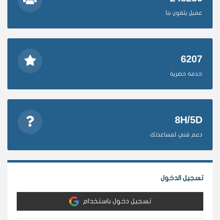
عميل يثقون بنا
6207
خدمة حصرية
8H/5D
دعم فني لمساعدتك
تسجيل الدخول
تسجيل دخول باستخدام