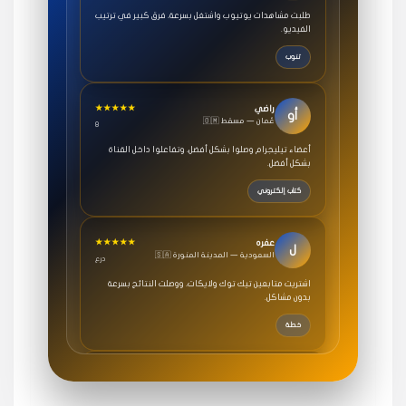
الفيديو.
تنوب
★★★★★
راضي
أو
🇴🇲 عُمان — مسقط
8
أعضاء تيليجرام وصلوا بشكل أفضل، وتفاعلوا داخل القناة
بشكل أفضل.
كتاب إلكتروني
★★★★★
عفره
ل
🇸🇦 السعودية — المدينة المنورة
درع
اشتريت متابعين تيك توك ولايكات، ووصلت النتائج بسرعة
بدون مشاكل.
خطة
★★★★★
سامي
م
🇸🇦 السعودية — الرياض
3 جنرال
متابعيني انستقرام بسرعة رهيبة، والنتائج وممتازة.