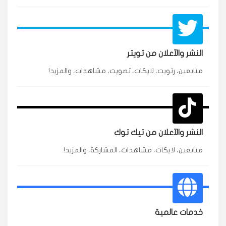
النشر والآعلان من تويتر
★★★★★
محمد
متابعين، رتويت، لايكات، تصويت، مشاهدات، والمزيد!
م
🇸🇦 السعودية — الرياض
3 جنرال
متابعين وربي انستقرام بسرعة رهيبة، والنتائج وممتازة.
انسكاب
النشر والآعلان من تيك توك
★★★★★
نورة
ن
🇦🇪 الإمارات — دبي
٥ دورات
متابعين، لايكات، مشاهدات، المشاركة، والمزيد!
طلبت مشاهدات تيك توك للبدء بالتنفيذ فورًا، ومجانية
ممتازة للتميز.
قيادتك
خدمات عالمية
★★★★★
غام
ع
🇰🇼 الكويت — الكويت
قبل ٢ ساعة