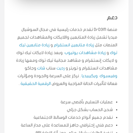
انسكاب
دعم
★★★★★
ميه
ن
🇦🇪 الإمارات — دبي
منصة DrD3M تقدم خدمات رئيسية في مجال السوشيال
٥ دورات
ميديا ​​تشمل زيادة المتابعين واللايكات والمشاهدات لجميع
طلبت مشاهدات تيك توك تبدأ التنفيذ فورًا، ممتازة اسعدني
دكتور دعم.
المنصات مثل
زيادة متابعين انستقرام
و
زيادة متابعين تيك
قيادتك
توك
و
زيادة مشاهدات يوتيوب
وبعد زيادة لايكات تيك توك
و لايكات إنستقرام و مشاهد مجانية تيك توك ومعها زيادة
مشاهدات انستقرام و تويتر و
رديت
سناب
شات
وجاكو
★★★★★
علي
ع
🇰🇼 الكويت — الكويت
قبل ٢ ساعة
وفيسبوك
ويكيبيديا
. نركز على السرعة والجودة ومؤثرات
اشتريت لايكات وتعليقات انستقرام وجاني تفاعلي واضح
فعالة لتأثيرات الحالة المزاجية والعروض
الرقمية الحقيقية
.
لفترة قصيرة خلال الوقت.
حلوى
عمليات التسليم بأقصى سرعة
شحن الحساب بشكل جزئي
★★★★★
ربح
س
🇶🇦 قطر — الدوحة
نقدم جميع أنواع خدمات الوسائط الاجتماعية
قبل 7 سنوات
دعم فني إحترافي جاهز للمساعدة على مدار الساعة
لوحة مرتبة، أتابع وأعرف الحالة الفورية بلحظة.
تنفيذ الطلبات بشكل جزئي دون آثار الإدارة API