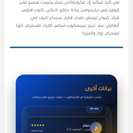
في كيه، لينكيد إن، فكونتاكتي تمبلر بنترست فيميو فاين
اشتريت لايكات وتعليقات انستقرام وجاني تفاعلي واضح
قوقل بلس ديليموشن، زيادة، جاكو، لايكي, كلوب هاوس،
لفترة قصيرة خلال الوقت.
شراء، كيوي تويتش, تايدل, شازم, سبريكر, لايف مي,
حلوى
أنغامي, بيع، دييزر, بيريسكوب,ميكس كلاود, فليبجرام, كورا
تيليجرام, زوار، والمزيد!
★★★★★
روان
س
🇶🇦 قطر — الدوحة
قبل 7 سنوات
لوحة مرتبة، أتابع وأعرف الحالة الفورية بلحظة.
مقدم الطلب
★★★★★
سوريا
ف
🇧🇭 البحرين — المنامة
قبل 4 سنوات
بيانات أخرى
خدمات جاكو ممتازة جدًا، مشاهدات قصيرة ومناسبة
للاستخدام.
تجارب حقيقية من المشاهير — تنفيذ سريع خلال ساعات.
سناب شات
★★★★★
حسام
ح
🇪🇬 مصر — القاهرة
قبل 6 ساعات