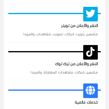
النشر والآعلان من تويتر
متابعين، رتويت، لايكات، تصويت، مشاهدات، والمزيد!
★★★★★
محمد
م
🇸🇦 السعودية — الرياض
3 جنرال
متابعين وربي انستقرام بسرعة رهيبة، والنتائج وممتازة.
انسكاب
النشر والآعلان من تيك توك
★★★★★
نورة
ن
🇦🇪 الإمارات — دبي
٥ دورات
متابعين، لايكات، مشاهدات، المشاركة، والمزيد!
طلبت مشاهدات تيك توك للبدء بالتنفيذ فورًا، ومجانية
ممتازة للتميز.
قيادتك
خدمات عالمية
★★★★★
غام
ع
🇰🇼 الكويت — الكويت
قبل ٢ ساعة