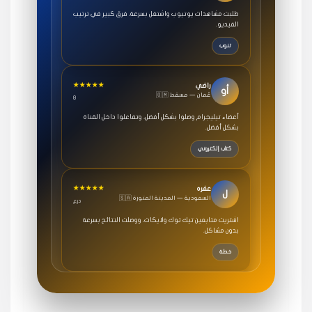
طلبت مشاهدات يوتيوب واشتغل بسرعة، فرق كبير في ترتيب
الفيديو.
تنوب
★★★★★
راضي
أو
🇴🇲 عُمان — مسقط
8
أعضاء تيليجرام وصلوا بشكل أفضل، وتفاعلوا داخل القناة
بشكل أفضل.
كتاب إلكتروني
★★★★★
عفره
ل
🇸🇦 السعودية — المدينة المنورة
درع
اشتريت متابعين تيك توك ولايكات، ووصلت النتائج بسرعة
بدون مشاكل.
خطة
★★★★★
سامي
م
🇸🇦 السعودية — الرياض
3 جنرال
متابعيني انستقرام بسرعة رهيبة، والنتائج وممتازة.