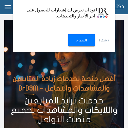
دكتور دعم
ggle
نود أن نعرض لك إشعارات للحصول على
آخر الأخبار والتحديثات.
ation
لا شكرا
السماح
أفضل منصة لخدمات زيادة المتابعين
والمشاهدات والتفاعل – DrD3M
خدمات تزايد المتابعين
واللايكات والمشاهدات لجميع
منصات التواصل