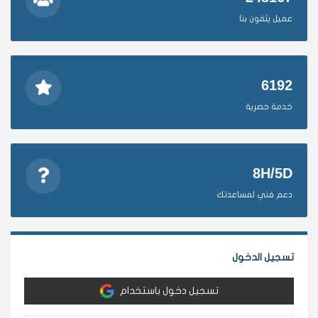
عميل يثقون بنا
6192
خدمة حصرية
8H/5D
دعم فني لمساعدتك
تسجيل الدخول
تسجيل دخول باستخدام