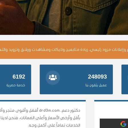
وإعلانات مزود رئيسي، زيادة متابعين ولايكات ومشاهدت ورشق وتزويد والت
6192
248093
عميل يثقون بنا
خدمة حصرية
دكتور دعم، drd3m.com أفضل 
بأقل وأرخص الأسعار وأعلى الضمانات، فنحن لدي
الخدمات تماماً على أكمل وجه.