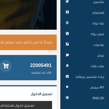
متابعين
إنستقرام
تيك توك
فيس بوك
مرحباً بك في دكتور دعم، موقع نشر 
يوتيوب
تويتر
22005491
سناب شات
طلب تم تسليمه
زيادة متابعين بريطانيا
API مفتاح
تسجيل الدخول
ENGLISH
تسجيل دخول باستخدام