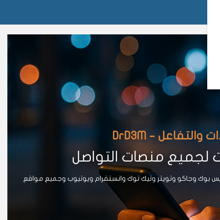
لتفاعل – DrD3M
ت لجميع منصات التواصل
يس بوك وجاكو وتويتر وتيك توك وانستقرام ويوتيوب وجميع مواقع