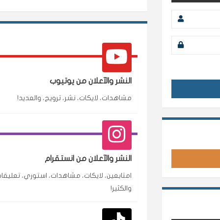
النشر والآعلان من يوتيوب
مشاهدات، لايكات، نشر، ترويج، والعديد!
محمد
م
🇸🇦 السعودية — الرياض
النشر والآعلان من انستقرام
متابعين وربي انستقرام بسرعة رهيبة، والنتائج وممت
امتابعين، لايكات، مشاهدات، استوري، تعليقات
انسكاب
والكثير!
نورة
ن
🇦🇪 الإمارات — دبي