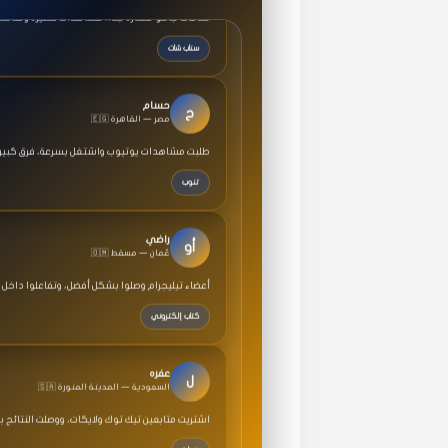
سناب شات
حسام
ح
🇪🇬 مصر — القاهرة
طلبت مشاهدات يوتيوب واشتغل بسرعة، فرق كبير ف
تنوب
راضي
أو
🇴🇲 عُمان — مسقط
أعضاء تيليجرام وصلوا بشكل أفضل، وتفاعلوا داخل 
كتاب إلكتروني
عفره
ل
🇸🇦 السعودية — المدينة المنورة
اشتريت متابعين تيك توك ولايكات، ووصلت النتائج 
خطة