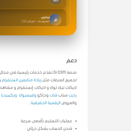
سامي
م
🇸🇦 السعودية — الرياض
متابعيني انستقرام بسرعة رهيبة، والنتائج وممتازة.
انسكاب
ميه
ن
🇦🇪 الإمارات — دبي
طلبت مشاهدات تيك توك تبدأ التنفيذ فورًا، ممتاز
دعم
قيادتك
منصة DrD3M تقدم خدمات رئيسية في م
لجميع المنصات مثل
زيادة متابعين انستقرام
و
علي
ع
لايكات تيك توك و لايكات إنستقرام و مشاهد 
🇰🇼 الكويت — الكويت
رديت
سناب
شات
وجاكو
وفيسبوك
ويكيبيديا
.
اشتريت لايكات وتعليقات انستقرام وجاني تفاعلي و
والعروض
الرقمية الحقيقية
.
حلوى
عمليات التسليم بأقصى سرعة
ربح
س
شحن الحساب بشكل جزئي
🇶🇦 قطر — الدوحة