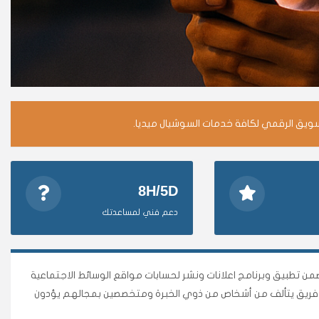
سويق الرقمي لكافة خدمات السوشيال ميديا.
8H/5D
دعم فني لمساعدتك
وأقوى متجر وأضمن تطبيق وبرنامج اعلانات ونشر لحسابات مواقع الوسائط الاجتماعية
نا فريق يتألف من أشخاص من ذوي الخبرة ومتخصصين بمجالهم يؤدون