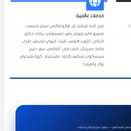
ة ممتازة للتميز.
خدمات عالمية
!
في كيه، لينكيد إن، فكونتاكتي تمبلر بنترست
فيميو فاين قوقل بلس ديليموشن، زيادة، جاكو،
★★★★★
قبل ٢ ساعة
لايكي, كلوب هاوس، شراء، كيوي تويتش, تايدل,
اضح لفترة قصيرة خلال الوقت.
شازم, سبريكر, لايف مي, أنغامي, بيع، دييزر,
بيريسكوب,ميكس كلاود, فليبجرام, كورا تيليجرام,
زوار، والمزيد!
★★★★★
قبل 7 سنوات
★★★★★
قبل 4 سنوات
ة للاستخدام.
ة من المشاهير — تنفيذ سريع خلال ساعات.