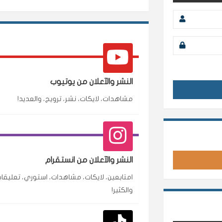
النشر والآعلان من يوتيوب
مشاهدات، لايكات، نشر، ترويج، والعديد!
محمد
م
🇸🇦 السعودية — الرياض
النشر والآعلان من انستقرام
متابعين وربي انستقرام بسرعة رهيبة، والنتائج وممت
امتابعين، لايكات، مشاهدات، استوري، تعليقات
انسكاب
والكثير!
نورة
ن
🇦🇪 الإمارات — دبي