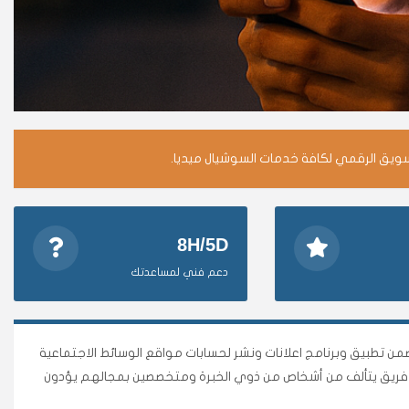
سويق الرقمي لكافة خدمات السوشيال ميديا.
8H/5D
دعم فني لمساعدتك
وأقوى متجر وأضمن تطبيق وبرنامج اعلانات ونشر لحسابات مواقع الوسائط الاجتماعية
نا فريق يتألف من أشخاص من ذوي الخبرة ومتخصصين بمجالهم يؤدون