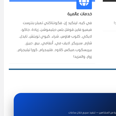
ة ممتازة للتميز.
خدمات عالمية
!
في كيه، لينكيد إن، فكونتاكتي تمبلر بنترست
فيميو فاين قوقل بلس ديليموشن، زيادة، جاكو،
★★★★★
قبل ٢ ساعة
لايكي, كلوب هاوس، شراء، كيوي تويتش, تايدل,
اضح لفترة قصيرة خلال الوقت.
شازم, سبريكر, لايف مي, أنغامي, بيع، دييزر,
بيريسكوب,ميكس كلاود, فليبجرام, كورا تيليجرام,
زوار، والمزيد!
★★★★★
قبل 7 سنوات
★★★★★
قبل 4 سنوات
ة للاستخدام.
ة من المشاهير — تنفيذ سريع خلال ساعات.