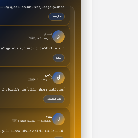
سناب شات
حسام
ح
🇪🇬 مصر — القاهرة
طلبت مشاهدات يوتيوب واشتغل بسرعة، فرق كبير ف
تنوب
راضي
أو
🇴🇲 عُمان — مسقط
أعضاء تيليجرام وصلوا بشكل أفضل، وتفاعلوا داخل 
كتاب إلكتروني
عفره
ل
🇸🇦 السعودية — المدينة المنورة
اشتريت متابعين تيك توك ولايكات، ووصلت النتائج 
خطة