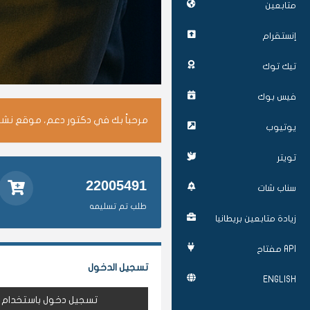
متابعين
إنستقرام
تيك توك
فيس بوك
مرحباً بك في دكتور دعم، موقع نشر 
يوتيوب
تويتر
22005491
سناب شات
طلب تم تسليمه
زيادة متابعين بريطانيا
API مفتاح
تسجيل الدخول
ENGLISH
تسجيل دخول باستخدام