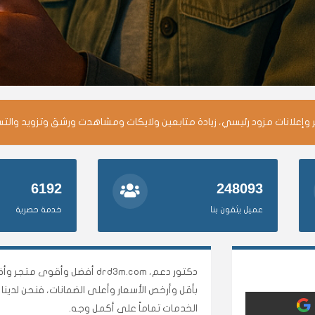
وإعلانات مزود رئيسي، زيادة متابعين ولايكات ومشاهدت ورشق وتزويد والت
6192
248093
عميل يثقون بنا
خدمة حصرية
دكتور دعم، drd3m.com أفضل 
بأقل وأرخص الأسعار وأعلى الضمانات، فنحن لدي
الخدمات تماماً على أكمل وجه.