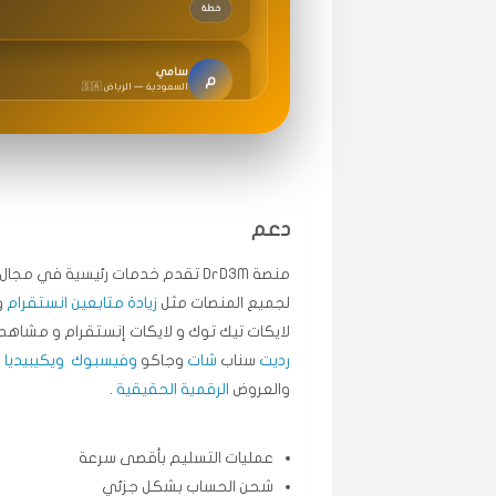
سامي
م
🇸🇦 السعودية — الرياض
متابعيني انستقرام بسرعة رهيبة، والنتائج وممتازة.
انسكاب
ميه
ن
🇦🇪 الإمارات — دبي
دعم
طلبت مشاهدات تيك توك تبدأ التنفيذ فورًا، ممتاز
قيادتك
منصة DrD3M تقدم خدمات رئيسية في م
لجميع المنصات مثل
زيادة متابعين انستقرام
و
علي
لايكات تيك توك و لايكات إنستقرام و مشاهد 
ع
🇰🇼 الكويت — الكويت
رديت
سناب
شات
وجاكو
وفيسبوك
ويكيبيديا
.
اشتريت لايكات وتعليقات انستقرام وجاني تفاعلي و
والعروض
الرقمية الحقيقية
.
حلوى
عمليات التسليم بأقصى سرعة
ربح
س
شحن الحساب بشكل جزئي
🇶🇦 قطر — الدوحة