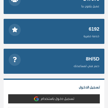
عميل يثقون بنا
6192
خدمة حصرية
8H/5D
دعم فني لمساعدتك
تسجيل الدخول
تسجيل دخول باستخدام