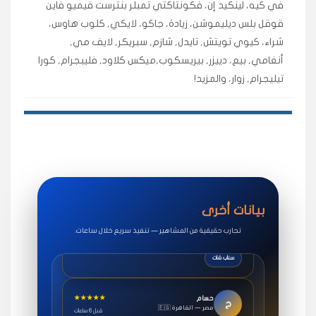
في كيه، لينكيد إن، فكونتاكتي تمبلر بنترست فيميو فاين
اشتريت لايكات وتعليقات انستقرام وجاني تفاعلي واضح
قوقل بلس ديليموشن، زيادة، جاكو، لايكي, كلوب هاوس،
لفترة قصيرة خلال الوقت.
شراء، كيوي تويتش, تايدل, شازم, سبريكر, لايف مي,
حلوى
أنغامي, بيع، دييزر, بيريسكوب,ميكس كلاود, فليبجرام, كورا
تيليجرام, زوار، والمزيد!
★★★★★
روان
س
🇶🇦 قطر — الدوحة
قبل 7 سنوات
لوحة مرتبة، أتابع وأعرف الحالة الفورية بلحظة.
مقدم الطلب
★★★★★
سوريا
ف
🇧🇭 البحرين — المنامة
قبل 4 سنوات
بيانات أخرى
خدمات جاكو ممتازة جدًا، مشاهدات قصيرة ومناسبة
للاستخدام.
تجارب حقيقية من المشاهير — تنفيذ سريع خلال ساعات.
سناب شات
★★★★★
حسام
ح
🇪🇬 مصر — القاهرة
قبل 6 ساعات