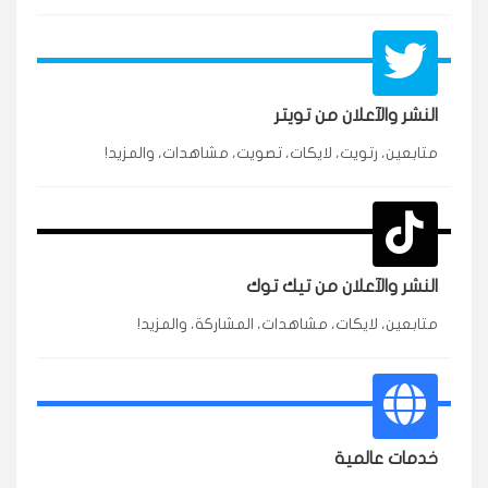
النشر والآعلان من تويتر
متابعين، رتويت، لايكات، تصويت، مشاهدات، والمزيد!
★★★★★
محمد
م
🇸🇦 السعودية — الرياض
3 جنرال
متابعين وربي انستقرام بسرعة رهيبة، والنتائج وممتازة.
انسكاب
النشر والآعلان من تيك توك
★★★★★
نورة
ن
🇦🇪 الإمارات — دبي
٥ دورات
متابعين، لايكات، مشاهدات، المشاركة، والمزيد!
طلبت مشاهدات تيك توك للبدء بالتنفيذ فورًا، ومجانية
ممتازة للتميز.
قيادتك
خدمات عالمية
★★★★★
غام
ع
🇰🇼 الكويت — الكويت
قبل ٢ ساعة