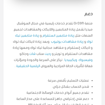
انسكاب
دعم
★★★★★
ميه
ن
منصة DrD3M تقدم خدمات رئيسية في مجال السوشيال
🇦🇪 الإمارات — دبي
٥ دورات
ميديا ​​تشمل زيادة المتابعين واللايكات والمشاهدات لجميع
طلبت مشاهدات تيك توك تبدأ التنفيذ فورًا، ممتازة اسعدني
دكتور دعم.
المنصات مثل
زيادة متابعين انستقرام
و
زيادة متابعين تيك
توك
و
زيادة مشاهدات يوتيوب
وبعد زيادة لايكات تيك توك
قيادتك
و لايكات إنستقرام و مشاهد مجانية تيك توك ومعها زيادة
مشاهدات انستقرام و تويتر و
رديت
سناب
شات
وجاكو
★★★★★
علي
ع
🇰🇼 الكويت — الكويت
قبل ٢ ساعة
وفيسبوك
ويكيبيديا
. نركز على السرعة والجودة ومؤثرات
اشتريت لايكات وتعليقات انستقرام وجاني تفاعلي واضح
فعالة لتأثيرات الحالة المزاجية والعروض
الرقمية الحقيقية
.
لفترة قصيرة خلال الوقت.
حلوى
عمليات التسليم بأقصى سرعة
شحن الحساب بشكل جزئي
★★★★★
ربح
س
نقدم جميع أنواع خدمات الوسائط الاجتماعية
🇶🇦 قطر — الدوحة
قبل 7 سنوات
دعم فني إحترافي جاهز للمساعدة على مدار الساعة
لوحة مرتبة، أتابع وأعرف الحالة الفورية بلحظة.
تنفيذ الطلبات بشكل جزئي دون آثار الإدارة API