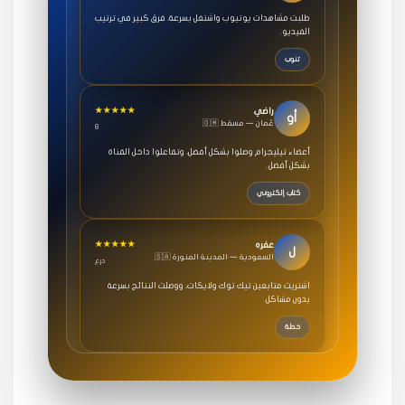
طلبت مشاهدات يوتيوب واشتغل بسرعة، فرق كبير في ترتيب
الفيديو.
تنوب
★★★★★
راضي
أو
🇴🇲 عُمان — مسقط
8
أعضاء تيليجرام وصلوا بشكل أفضل، وتفاعلوا داخل القناة
بشكل أفضل.
كتاب إلكتروني
★★★★★
عفره
ل
🇸🇦 السعودية — المدينة المنورة
درع
اشتريت متابعين تيك توك ولايكات، ووصلت النتائج بسرعة
بدون مشاكل.
خطة
★★★★★
سامي
م
🇸🇦 السعودية — الرياض
3 جنرال
متابعيني انستقرام بسرعة رهيبة، والنتائج وممتازة.