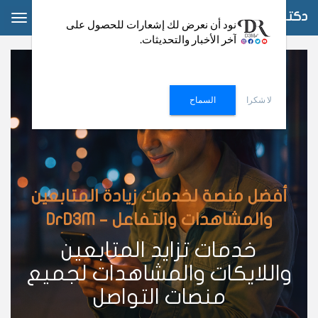
دكتور دعم
ggle
نود أن نعرض لك إشعارات للحصول على
آخر الأخبار والتحديثات.
ation
لا شكرا
السماح
أفضل منصة لخدمات زيادة المتابعين
والمشاهدات والتفاعل – DrD3M
خدمات تزايد المتابعين
واللايكات والمشاهدات لجميع
منصات التواصل