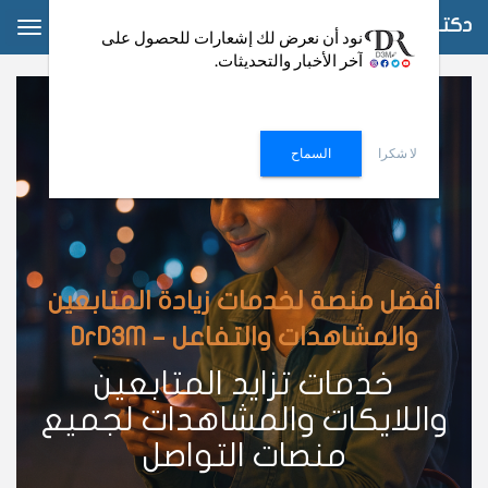
دكتور دعم
ggle
نود أن نعرض لك إشعارات للحصول على
آخر الأخبار والتحديثات.
ation
لا شكرا
السماح
أفضل منصة لخدمات زيادة المتابعين
والمشاهدات والتفاعل – DrD3M
خدمات تزايد المتابعين
واللايكات والمشاهدات لجميع
منصات التواصل