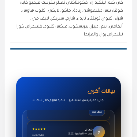
في كيه، لينكيد إن، فكونتاكتي تمبلر بنترست فيميو فاين
اشتريت لايكات وتعليقات انستقرام وجاني تفاعلي واضح
قوقل بلس ديليموشن، زيادة، جاكو، لايكي, كلوب هاوس،
لفترة قصيرة خلال الوقت.
شراء، كيوي تويتش, تايدل, شازم, سبريكر, لايف مي,
حلوى
أنغامي, بيع، دييزر, بيريسكوب,ميكس كلاود, فليبجرام, كورا
تيليجرام, زوار، والمزيد!
★★★★★
روان
س
🇶🇦 قطر — الدوحة
قبل 7 سنوات
لوحة مرتبة، أتابع وأعرف الحالة الفورية بلحظة.
مقدم الطلب
★★★★★
سوريا
ف
🇧🇭 البحرين — المنامة
قبل 4 سنوات
بيانات أخرى
خدمات جاكو ممتازة جدًا، مشاهدات قصيرة ومناسبة
للاستخدام.
تجارب حقيقية من المشاهير — تنفيذ سريع خلال ساعات.
سناب شات
★★★★★
حسام
ح
🇪🇬 مصر — القاهرة
قبل 6 ساعات