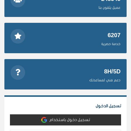
عميل يثقون بنا
6207
خدمة حصرية
8H/5D
دعم فني لمساعدتك
تسجيل الدخول
تسجيل دخول باستخدام