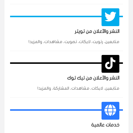
النشر والآعلان من تويتر
متابعين، رتويت، لايكات، تصويت، مشاهدات، والمزيد!
★★★★★
محمد
م
🇸🇦 السعودية — الرياض
3 جنرال
متابعين وربي انستقرام بسرعة رهيبة، والنتائج وممتازة.
انسكاب
النشر والآعلان من تيك توك
★★★★★
نورة
ن
🇦🇪 الإمارات — دبي
٥ دورات
متابعين، لايكات، مشاهدات، المشاركة، والمزيد!
طلبت مشاهدات تيك توك للبدء بالتنفيذ فورًا، ومجانية
ممتازة للتميز.
قيادتك
خدمات عالمية
★★★★★
غام
ع
🇰🇼 الكويت — الكويت
قبل ٢ ساعة