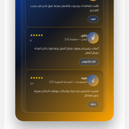
طلبت مشاهدات يوتيوب واشتغل بسرعة، فرق كبير في ترتيب
الفيديو.
تنوب
★★★★★
راضي
أو
🇴🇲 عُمان — مسقط
8
أعضاء تيليجرام وصلوا بشكل أفضل، وتفاعلوا داخل القناة
بشكل أفضل.
كتاب إلكتروني
★★★★★
عفره
ل
🇸🇦 السعودية — المدينة المنورة
درع
اشتريت متابعين تيك توك ولايكات، ووصلت النتائج بسرعة
بدون مشاكل.
خطة
★★★★★
سامي
م
🇸🇦 السعودية — الرياض
3 جنرال
متابعيني انستقرام بسرعة رهيبة، والنتائج وممتازة.