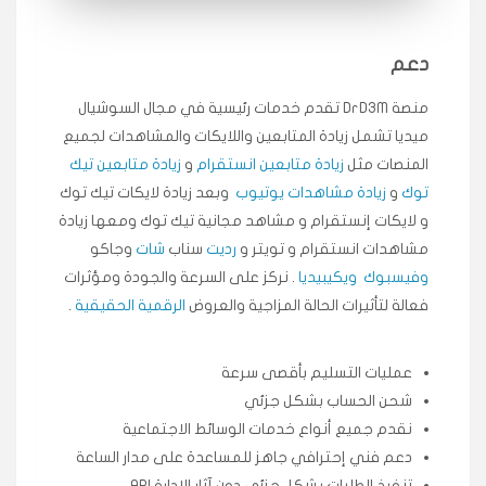
انسكاب
دعم
★★★★★
ميه
ن
منصة DrD3M تقدم خدمات رئيسية في مجال السوشيال
🇦🇪 الإمارات — دبي
٥ دورات
ميديا ​​تشمل زيادة المتابعين واللايكات والمشاهدات لجميع
طلبت مشاهدات تيك توك تبدأ التنفيذ فورًا، ممتازة اسعدني
دكتور دعم.
المنصات مثل
زيادة متابعين انستقرام
و
زيادة متابعين تيك
توك
و
زيادة مشاهدات يوتيوب
وبعد زيادة لايكات تيك توك
قيادتك
و لايكات إنستقرام و مشاهد مجانية تيك توك ومعها زيادة
مشاهدات انستقرام و تويتر و
رديت
سناب
شات
وجاكو
★★★★★
علي
ع
🇰🇼 الكويت — الكويت
قبل ٢ ساعة
وفيسبوك
ويكيبيديا
. نركز على السرعة والجودة ومؤثرات
اشتريت لايكات وتعليقات انستقرام وجاني تفاعلي واضح
فعالة لتأثيرات الحالة المزاجية والعروض
الرقمية الحقيقية
.
لفترة قصيرة خلال الوقت.
حلوى
عمليات التسليم بأقصى سرعة
شحن الحساب بشكل جزئي
★★★★★
ربح
س
نقدم جميع أنواع خدمات الوسائط الاجتماعية
🇶🇦 قطر — الدوحة
قبل 7 سنوات
دعم فني إحترافي جاهز للمساعدة على مدار الساعة
لوحة مرتبة، أتابع وأعرف الحالة الفورية بلحظة.
تنفيذ الطلبات بشكل جزئي دون آثار الإدارة API