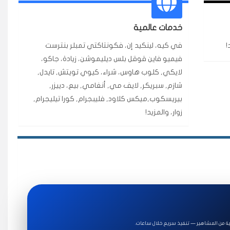
ة ممتازة للتميز.
خدمات عالمية
!
في كيه، لينكيد إن، فكونتاكتي تمبلر بنترست
★★★★★
فيميو فاين قوقل بلس ديليموشن، زيادة، جاكو،
قبل ٢ ساعة
لايكي, كلوب هاوس، شراء، كيوي تويتش, تايدل,
اضح لفترة قصيرة خلال الوقت.
شازم, سبريكر, لايف مي, أنغامي, بيع، دييزر,
بيريسكوب,ميكس كلاود, فليبجرام, كورا تيليجرام,
زوار، والمزيد!
★★★★★
قبل 7 سنوات
★★★★★
قبل 4 سنوات
ة للاستخدام.
ة من المشاهير — تنفيذ سريع خلال ساعات.