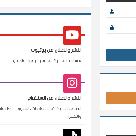
النشر والآعلان من يوتيوب
مشاهدات، لايكات، نشر، ترويج، والعديد!
محمد
م
🇸🇦 السعودية — الرياض
النشر والآعلان من انستقرام
متابعين وربي انستقرام بسرعة رهيبة، والنتائج وممت
امتابعين، لايكات، مشاهدات، استوري، تعليقات
انسكاب
والكثير!
نورة
ن
🇦🇪 الإمارات — دبي