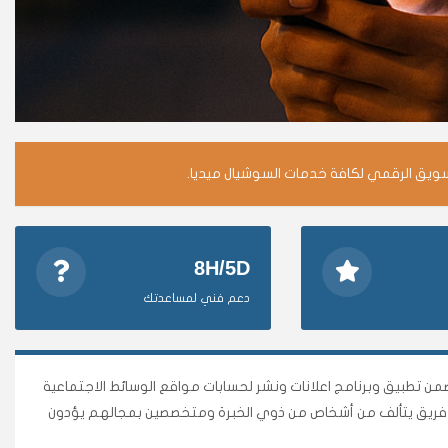
سويق الرقمي لكافة خدمات السوشيال ميديا.
8H/5D
دعم فني لمساعدتك
وأقوى متجر وأضمن تطبيق وبرنامج اعلانات ونشر لحسابات مواقع الوسائط الاجتماعية
نا فريق يتألف من أشخاص من ذوي الخبرة ومتخصصين بمجالهم يؤدون