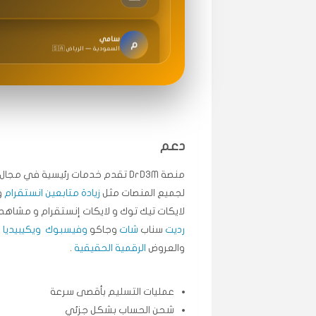
سامي
م
🇸🇦 السعودية — الرياض
متابعيني انستقرام بسرعة رهيبة، والنتائج وممتازة.
انسكاب
ميه
ن
🇦🇪 الإمارات — دبي
طلبت مشاهدات تيك توك تبدأ التنفيذ فورًا، ممتاز
دعم
قيادتك
منصة DrD3M تقدم خدمات رئيسية في م
لجميع المنصات مثل
زيادة متابعين انستقرام
و
علي
ع
لايكات تيك توك و لايكات إنستقرام و مشاهد 
🇰🇼 الكويت — الكويت
رديت
سناب
شات
وجاكو
وفيسبوك
ويكيبيديا
.
اشتريت لايكات وتعليقات انستقرام وجاني تفاعلي و
والعروض
الرقمية الحقيقية
.
حلوى
عمليات التسليم بأقصى سرعة
ربح
س
🇶🇦 قطر — الدوحة
شحن الحساب بشكل جزئي