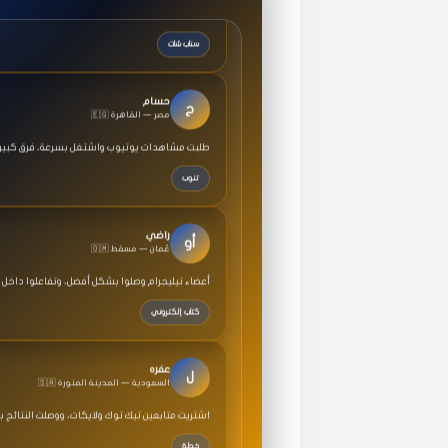
سناب شات
حسام
ح
🇪🇬 مصر — القاهرة
طلبت مشاهدات يوتيوب واشتغل بسرعة، فرق كبير ف
تنوب
راضي
أو
🇴🇲 عُمان — مسقط
أعضاء تيليجرام وصلوا بشكل أفضل، وتفاعلوا داخل 
كتاب إلكتروني
عفره
ل
🇸🇦 السعودية — المدينة المنورة
اشتريت متابعين تيك توك ولايكات، ووصلت النتائج 
خطة