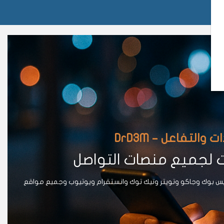
لتفاعل – DrD3M
ت لجميع منصات التواصل
يس بوك وجاكو وتويتر وتيك توك وانستقرام ويوتيوب وجميع مواقع