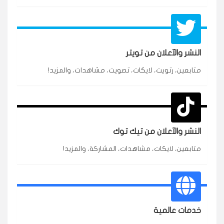
النشر والآعلان من تويتر
★★★★★
محمد
متابعين، رتويت، لايكات، تصويت، مشاهدات، والمزيد!
م
🇸🇦 السعودية — الرياض
3 جنرال
متابعين وربي انستقرام بسرعة رهيبة، والنتائج وممتازة.
انسكاب
النشر والآعلان من تيك توك
★★★★★
نورة
ن
🇦🇪 الإمارات — دبي
٥ دورات
متابعين، لايكات، مشاهدات، المشاركة، والمزيد!
طلبت مشاهدات تيك توك للبدء بالتنفيذ فورًا، ومجانية
ممتازة للتميز.
قيادتك
★★★★★
غام
خدمات عالمية
ع
🇰🇼 الكويت — الكويت
قبل ٢ ساعة