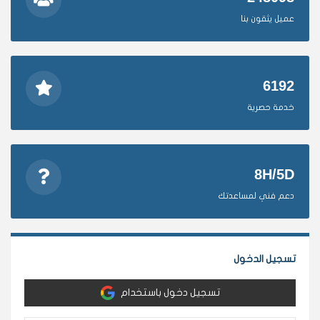
عميل يثقون بنا
6192
خدمة حصرية
8H/5D
دعم فني لمساعدتك
تسجيل الدخول
تسجيل دخول باستخدام