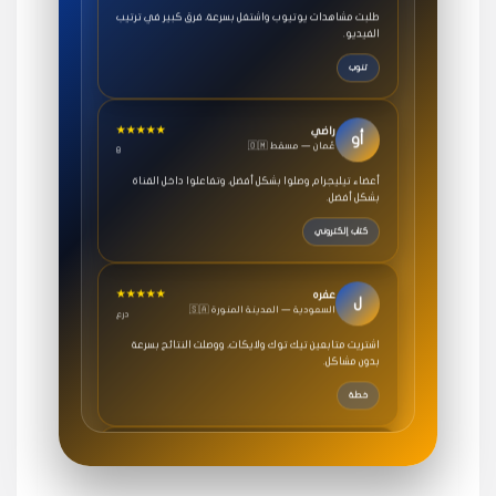
الفيديو.
تنوب
★★★★★
راضي
أو
🇴🇲 عُمان — مسقط
8
أعضاء تيليجرام وصلوا بشكل أفضل، وتفاعلوا داخل القناة
بشكل أفضل.
كتاب إلكتروني
★★★★★
عفره
ل
🇸🇦 السعودية — المدينة المنورة
درع
اشتريت متابعين تيك توك ولايكات، ووصلت النتائج بسرعة
بدون مشاكل.
خطة
★★★★★
سامي
م
🇸🇦 السعودية — الرياض
3 جنرال
متابعيني انستقرام بسرعة رهيبة، والنتائج وممتازة.