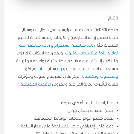
انسكاب
دعم
★★★★★
ميه
ن
🇦🇪 الإمارات — دبي
منصة DrD3M تقدم خدمات رئيسية في مجال السوشيال
٥ دورات
ميديا ​​تشمل زيادة المتابعين واللايكات والمشاهدات لجميع
طلبت مشاهدات تيك توك تبدأ التنفيذ فورًا، ممتازة اسعدني
دكتور دعم.
المنصات مثل
زيادة متابعين انستقرام
و
زيادة متابعين تيك
قيادتك
توك
و
زيادة مشاهدات يوتيوب
وبعد زيادة لايكات تيك توك
و لايكات إنستقرام و مشاهد مجانية تيك توك ومعها زيادة
★★★★★
مشاهدات انستقرام و تويتر و
رديت
سناب
شات
وجاكو
علي
ع
🇰🇼 الكويت — الكويت
قبل ٢ ساعة
وفيسبوك
ويكيبيديا
. نركز على السرعة والجودة ومؤثرات
اشتريت لايكات وتعليقات انستقرام وجاني تفاعلي واضح
فعالة لتأثيرات الحالة المزاجية والعروض
الرقمية الحقيقية
.
لفترة قصيرة خلال الوقت.
حلوى
عمليات التسليم بأقصى سرعة
شحن الحساب بشكل جزئي
★★★★★
ربح
س
🇶🇦 قطر — الدوحة
نقدم جميع أنواع خدمات الوسائط الاجتماعية
قبل 7 سنوات
دعم فني إحترافي جاهز للمساعدة على مدار الساعة
لوحة مرتبة، أتابع وأعرف الحالة الفورية بلحظة.
تنفيذ الطلبات بشكل جزئي دون آثار الإدارة API