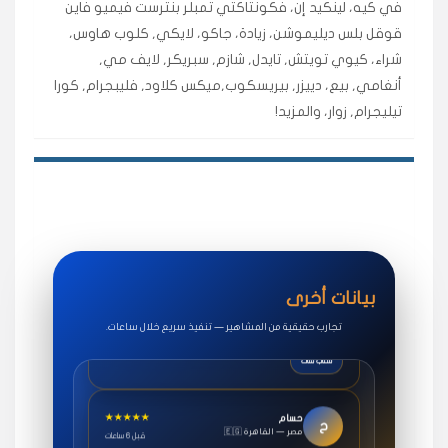
في كيه، لينكيد إن، فكونتاكتي تمبلر بنترست فيميو فاين
اشتريت لايكات وتعليقات انستقرام وجاني تفاعلي واضح
لفترة قصيرة خلال الوقت.
قوقل بلس ديليموشن، زيادة، جاكو، لايكي, كلوب هاوس،
شراء، كيوي تويتش, تايدل, شازم, سبريكر, لايف مي,
حلوى
أنغامي, بيع، دييزر, بيريسكوب,ميكس كلاود, فليبجرام, كورا
تيليجرام, زوار، والمزيد!
★★★★★
روان
س
🇶🇦 قطر — الدوحة
قبل 7 سنوات
لوحة مرتبة، أتابع وأعرف الحالة الفورية بلحظة.
مقدم الطلب
★★★★★
سوريا
ف
🇧🇭 البحرين — المنامة
قبل 4 سنوات
بيانات أخرى
خدمات جاكو ممتازة جدًا، مشاهدات قصيرة ومناسبة
للاستخدام.
تجارب حقيقية من المشاهير — تنفيذ سريع خلال ساعات.
سناب شات
★★★★★
حسام
ح
🇪🇬 مصر — القاهرة
قبل 6 ساعات
طلبت مشاهدات يوتيوب واشتغل بسرعة، فرق كبير في ترتيب