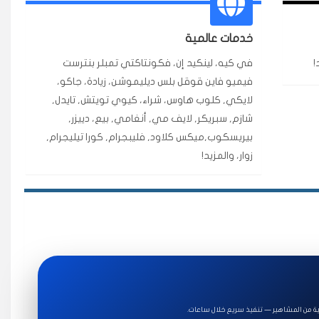
ة ممتازة للتميز.
خدمات عالمية
!
في كيه، لينكيد إن، فكونتاكتي تمبلر بنترست
★★★★★
فيميو فاين قوقل بلس ديليموشن، زيادة، جاكو،
قبل ٢ ساعة
لايكي, كلوب هاوس، شراء، كيوي تويتش, تايدل,
اضح لفترة قصيرة خلال الوقت.
شازم, سبريكر, لايف مي, أنغامي, بيع، دييزر,
بيريسكوب,ميكس كلاود, فليبجرام, كورا تيليجرام,
زوار، والمزيد!
★★★★★
قبل 7 سنوات
★★★★★
قبل 4 سنوات
ة للاستخدام.
ة من المشاهير — تنفيذ سريع خلال ساعات.