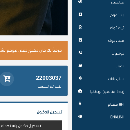
متابعين
إنستقرام
تيك توك
فيس بوك
مرحباً بك في دكتور دعم، موقع نشر 
يوتيوب
تويتر
22003037
سناب شات
طلب تم تسليمه
زيادة متابعين بريطانيا
API مفتاح
تسجيل الدخول
ENGLISH
تسجيل دخول باستخدام