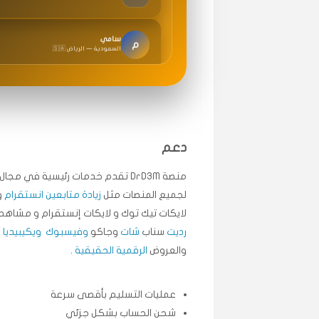
سامي
م
🇸🇦 السعودية — الرياض
متابعيني انستقرام بسرعة رهيبة، والنتائج وممتازة.
انسكاب
ميه
ن
🇦🇪 الإمارات — دبي
طلبت مشاهدات تيك توك تبدأ التنفيذ فورًا، ممتاز
دعم
قيادتك
منصة DrD3M تقدم خدمات رئيسية في م
لجميع المنصات مثل
زيادة متابعين انستقرام
و
علي
ع
لايكات تيك توك و لايكات إنستقرام و مشاهد 
🇰🇼 الكويت — الكويت
رديت
سناب
شات
وجاكو
وفيسبوك
ويكيبيديا
.
اشتريت لايكات وتعليقات انستقرام وجاني تفاعلي و
والعروض
الرقمية الحقيقية
.
حلوى
عمليات التسليم بأقصى سرعة
ربح
س
🇶🇦 قطر — الدوحة
شحن الحساب بشكل جزئي