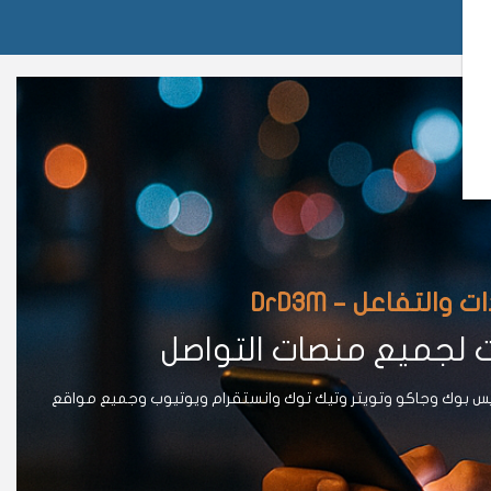
لتفاعل – DrD3M
ت لجميع منصات التواصل
يس بوك وجاكو وتويتر وتيك توك وانستقرام ويوتيوب وجميع مواقع