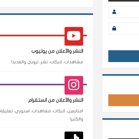
النشر والآعلان من يوتيوب
مشاهدات، لايكات، نشر، ترويج، والعديد!
محمد
م
🇸🇦 السعودية — الرياض
النشر والآعلان من انستقرام
متابعين وربي انستقرام بسرعة رهيبة، والنتائج وممت
امتابعين، لايكات، مشاهدات، استوري، تعليقات
انسكاب
والكثير!
نورة
ن
🇦🇪 الإمارات — دبي