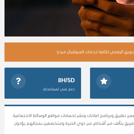
سويق الرقمي لكافة خدمات السوشيال ميديا.
8H/5D
دعم فني لمساعدتك
وأقوى متجر وأضمن تطبيق وبرنامج اعلانات ونشر لحسابات مواقع الوسائط الاجتماعية
نا فريق يتألف من أشخاص من ذوي الخبرة ومتخصصين بمجالهم يؤدون