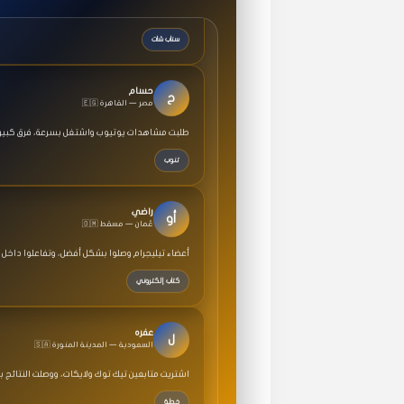
سناب شات
حسام
ح
🇪🇬 مصر — القاهرة
طلبت مشاهدات يوتيوب واشتغل بسرعة، فرق كبير ف
تنوب
راضي
أو
🇴🇲 عُمان — مسقط
أعضاء تيليجرام وصلوا بشكل أفضل، وتفاعلوا داخل 
كتاب إلكتروني
عفره
ل
🇸🇦 السعودية — المدينة المنورة
اشتريت متابعين تيك توك ولايكات، ووصلت النتائج 
خطة