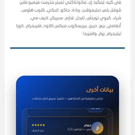
في كيه، لينكيد إن، فكونتاكتي تمبلر بنترست فيميو فاين
اشتريت لايكات وتعليقات انستقرام وجاني تفاعلي واضح
لفترة قصيرة خلال الوقت.
قوقل بلس ديليموشن، زيادة، جاكو، لايكي, كلوب هاوس،
شراء، كيوي تويتش, تايدل, شازم, سبريكر, لايف مي,
حلوى
أنغامي, بيع، دييزر, بيريسكوب,ميكس كلاود, فليبجرام, كورا
تيليجرام, زوار، والمزيد!
★★★★★
روان
س
🇶🇦 قطر — الدوحة
قبل 7 سنوات
لوحة مرتبة، أتابع وأعرف الحالة الفورية بلحظة.
مقدم الطلب
★★★★★
سوريا
ف
🇧🇭 البحرين — المنامة
قبل 4 سنوات
بيانات أخرى
خدمات جاكو ممتازة جدًا، مشاهدات قصيرة ومناسبة
للاستخدام.
تجارب حقيقية من المشاهير — تنفيذ سريع خلال ساعات.
سناب شات
★★★★★
حسام
ح
🇪🇬 مصر — القاهرة
قبل 6 ساعات
طلبت مشاهدات يوتيوب واشتغل بسرعة، فرق كبير في ترتيب