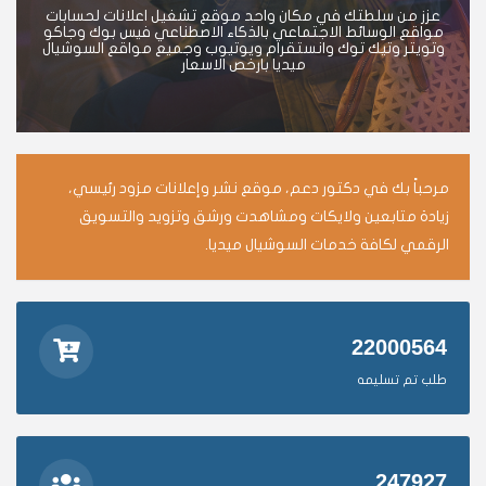
عزز من سلطتك في مكان واحد موقع تشغيل اعلانات لحسابات
مواقع الوسائط الاجتماعي بالذكاء الاصطناعي فيس بوك وجاكو
وتويتر وتيك توك وانستقرام ويوتيوب وجميع مواقع السوشيال
ميديا بارخص الاسعار
مرحباً بك في دكتور دعم، موقع نشر وإعلانات مزود رئيسي،
زيادة متابعين ولايكات ومشاهدت ورشق وتزويد والتسويق
الرقمي لكافة خدمات السوشيال ميديا.
22000564
طلب تم تسليمه
247927