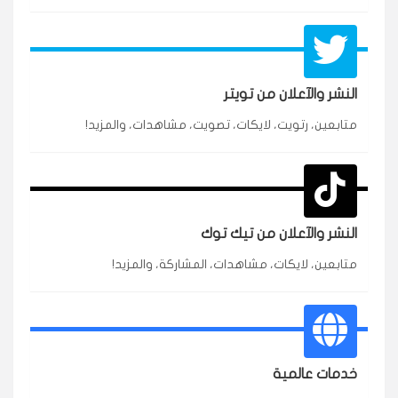
النشر والآعلان من تويتر
★★★★★
محمد
متابعين، رتويت، لايكات، تصويت، مشاهدات، والمزيد!
م
🇸🇦 السعودية — الرياض
3 جنرال
متابعين وربي انستقرام بسرعة رهيبة، والنتائج وممتازة.
انسكاب
النشر والآعلان من تيك توك
★★★★★
نورة
ن
🇦🇪 الإمارات — دبي
٥ دورات
متابعين، لايكات، مشاهدات، المشاركة، والمزيد!
طلبت مشاهدات تيك توك للبدء بالتنفيذ فورًا، ومجانية
ممتازة للتميز.
قيادتك
★★★★★
غام
خدمات عالمية
ع
🇰🇼 الكويت — الكويت
قبل ٢ ساعة