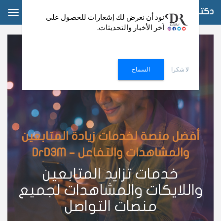
دكتور دعم
ggle
نود أن نعرض لك إشعارات للحصول على
آخر الأخبار والتحديثات.
ation
لا شكرا
السماح
أفضل منصة لخدمات زيادة المتابعين
والمشاهدات والتفاعل – DrD3M
خدمات تزايد المتابعين
واللايكات والمشاهدات لجميع
منصات التواصل