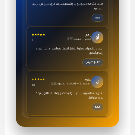
الفيديو.
تنوب
★★★★★
راضي
أو
🇴🇲 عُمان — مسقط
8
أعضاء تيليجرام وصلوا بشكل أفضل، وتفاعلوا داخل القناة
بشكل أفضل.
كتاب إلكتروني
★★★★★
عفره
ل
🇸🇦 السعودية — المدينة المنورة
درع
اشتريت متابعين تيك توك ولايكات، ووصلت النتائج بسرعة
بدون مشاكل.
خطة
★★★★★
سامي
م
🇸🇦 السعودية — الرياض
3 جنرال
متابعيني انستقرام بسرعة رهيبة، والنتائج وممتازة.