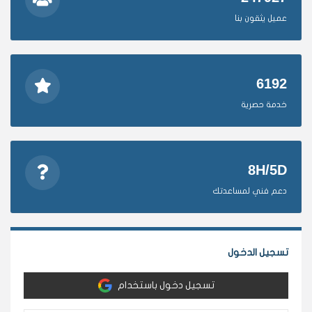
عميل يثقون بنا
6192
خدمة حصرية
8H/5D
دعم فني لمساعدتك
تسجيل الدخول
تسجيل دخول باستخدام