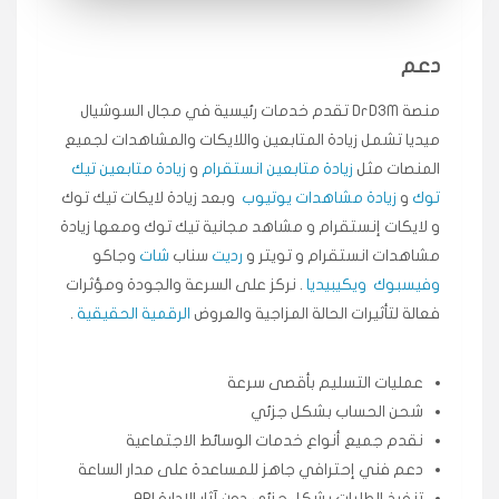
انسكاب
دعم
★★★★★
ميه
ن
🇦🇪 الإمارات — دبي
٥ دورات
منصة DrD3M تقدم خدمات رئيسية في مجال السوشيال
ميديا ​​تشمل زيادة المتابعين واللايكات والمشاهدات لجميع
طلبت مشاهدات تيك توك تبدأ التنفيذ فورًا، ممتازة اسعدني
دكتور دعم.
المنصات مثل
زيادة متابعين انستقرام
و
زيادة متابعين تيك
قيادتك
توك
و
زيادة مشاهدات يوتيوب
وبعد زيادة لايكات تيك توك
و لايكات إنستقرام و مشاهد مجانية تيك توك ومعها زيادة
★★★★★
علي
مشاهدات انستقرام و تويتر و
رديت
سناب
شات
وجاكو
ع
🇰🇼 الكويت — الكويت
قبل ٢ ساعة
وفيسبوك
ويكيبيديا
. نركز على السرعة والجودة ومؤثرات
اشتريت لايكات وتعليقات انستقرام وجاني تفاعلي واضح
فعالة لتأثيرات الحالة المزاجية والعروض
الرقمية الحقيقية
.
لفترة قصيرة خلال الوقت.
حلوى
عمليات التسليم بأقصى سرعة
شحن الحساب بشكل جزئي
★★★★★
ربح
س
🇶🇦 قطر — الدوحة
قبل 7 سنوات
نقدم جميع أنواع خدمات الوسائط الاجتماعية
دعم فني إحترافي جاهز للمساعدة على مدار الساعة
لوحة مرتبة، أتابع وأعرف الحالة الفورية بلحظة.
تنفيذ الطلبات بشكل جزئي دون آثار الإدارة API