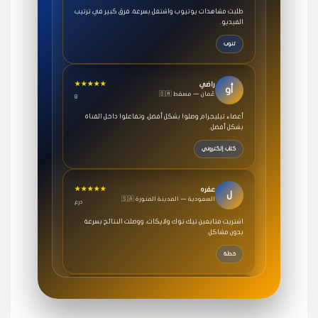
الفيديو.
تنوب
★★★★★
راضي
أو
🇴🇲 عُمان — مسقط
8
أعضاء تيليجرام وصلوا بشكل أفضل، وتفاعلوا داخل القناة
بشكل أفضل.
كتاب إلكتروني
★★★★★
عفره
ل
🇸🇦 السعودية — المدينة المنورة
درع
اشتريت متابعين تيك توك ولايكات، ووصلت النتائج بسرعة
بدون مشاكل.
خطة
★★★★★
سامي
م
🇸🇦 السعودية — الرياض
3 جنرال
متابعيني انستقرام بسرعة رهيبة، والنتائج وممتازة.