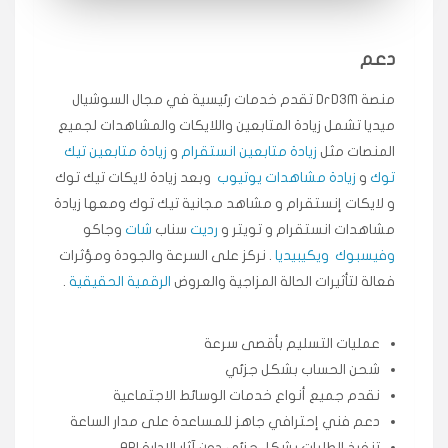
انسكاب
دعم
★★★★★
ميه
ن
🇦🇪 الإمارات — دبي
٥ دورات
منصة DrD3M تقدم خدمات رئيسية في مجال السوشيال
طلبت مشاهدات تيك توك تبدأ التنفيذ فورًا، ممتازة اسعدني
ميديا ​​تشمل زيادة المتابعين واللايكات والمشاهدات لجميع
دكتور دعم.
المنصات مثل
زيادة متابعين انستقرام
و
زيادة متابعين تيك
قيادتك
توك
و
زيادة مشاهدات يوتيوب
وبعد زيادة لايكات تيك توك
و لايكات إنستقرام و مشاهد مجانية تيك توك ومعها زيادة
★★★★★
علي
مشاهدات انستقرام و تويتر و
رديت
سناب
شات
وجاكو
ع
🇰🇼 الكويت — الكويت
قبل ٢ ساعة
وفيسبوك
ويكيبيديا
. نركز على السرعة والجودة ومؤثرات
اشتريت لايكات وتعليقات انستقرام وجاني تفاعلي واضح
فعالة لتأثيرات الحالة المزاجية والعروض
الرقمية الحقيقية
.
لفترة قصيرة خلال الوقت.
حلوى
عمليات التسليم بأقصى سرعة
شحن الحساب بشكل جزئي
★★★★★
ربح
س
🇶🇦 قطر — الدوحة
قبل 7 سنوات
نقدم جميع أنواع خدمات الوسائط الاجتماعية
لوحة مرتبة، أتابع وأعرف الحالة الفورية بلحظة.
دعم فني إحترافي جاهز للمساعدة على مدار الساعة
تنفيذ الطلبات بشكل جزئي دون آثار الإدارة API