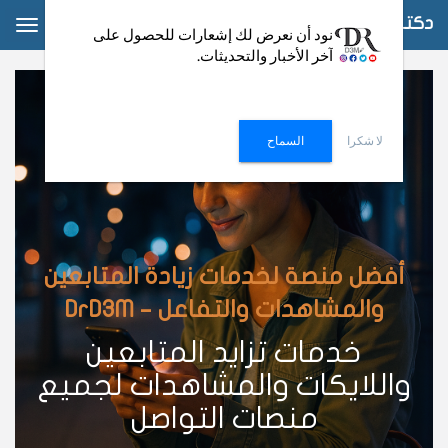
دكتور دعم
ggle
نود أن نعرض لك إشعارات للحصول على
آخر الأخبار والتحديثات.
ation
لا شكرا
السماح
أفضل منصة لخدمات زيادة المتابعين
والمشاهدات والتفاعل – DrD3M
خدمات تزايد المتابعين
واللايكات والمشاهدات لجميع
منصات التواصل