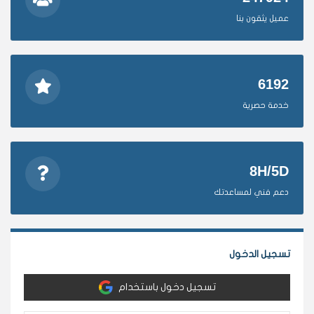
عميل يثقون بنا
6192
خدمة حصرية
8H/5D
دعم فني لمساعدتك
تسجيل الدخول
تسجيل دخول باستخدام