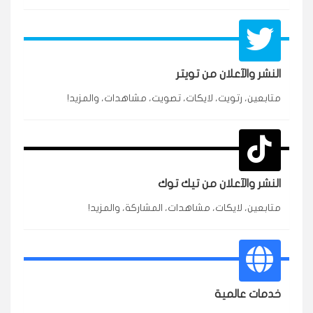
النشر والآعلان من تويتر
★★★★★
محمد
متابعين، رتويت، لايكات، تصويت، مشاهدات، والمزيد!
م
🇸🇦 السعودية — الرياض
3 جنرال
متابعين وربي انستقرام بسرعة رهيبة، والنتائج وممتازة.
انسكاب
النشر والآعلان من تيك توك
★★★★★
نورة
ن
🇦🇪 الإمارات — دبي
٥ دورات
متابعين، لايكات، مشاهدات، المشاركة، والمزيد!
طلبت مشاهدات تيك توك للبدء بالتنفيذ فورًا، ومجانية
ممتازة للتميز.
قيادتك
★★★★★
غام
خدمات عالمية
ع
🇰🇼 الكويت — الكويت
قبل ٢ ساعة