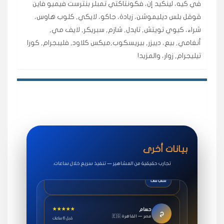
في كيه، لينكيد إن، فكونتاكتي تمبلر بنترست فيميو فاين
اشتريت لايكات وتعليقات انستقرام وجاني تفاعلي واضح
لفترة قصيرة خلال الوقت.
قوقل بلس ديليموشن، زيادة، جاكو، لايكي, كلوب هاوس،
شراء، كيوي تويتش, تايدل, شازم, سبريكر, لايف مي,
حلوى
أنغامي, بيع، دييزر, بيريسكوب,ميكس كلاود, فليبجرام, كورا
تيليجرام, زوار، والمزيد!
★★★★★
روان
س
🇶🇦 قطر — الدوحة
قبل 7 سنوات
لوحة مرتبة، أتابع وأعرف الحالة الفورية بلحظة.
مقدم الطلب
★★★★★
سوريا
ف
🇧🇭 البحرين — المنامة
قبل 4 سنوات
خدمات جاكو ممتازة جدًا، مشاهدات قصيرة ومناسبة
بيانات أخرى
للاستخدام.
تجارب حقيقية من المشاهير — تنفيذ سريع خلال ساعات.
سناب شات
★★★★★
حسام
ح
🇪🇬 مصر — القاهرة
قبل 6 ساعات
طلبت مشاهدات يوتيوب واشتغل بسرعة، فرق كبير في ترتيب