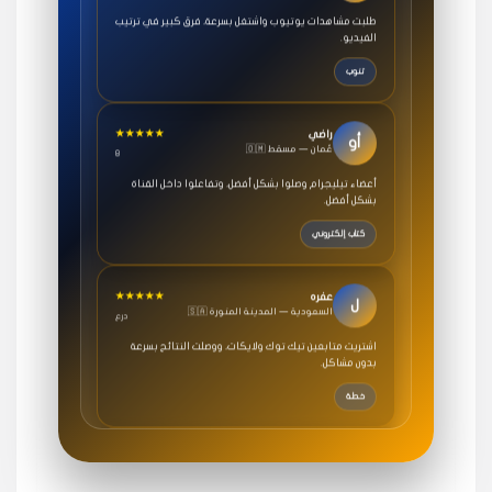
الفيديو.
تنوب
★★★★★
راضي
أو
🇴🇲 عُمان — مسقط
8
أعضاء تيليجرام وصلوا بشكل أفضل، وتفاعلوا داخل القناة
بشكل أفضل.
كتاب إلكتروني
★★★★★
عفره
ل
🇸🇦 السعودية — المدينة المنورة
درع
اشتريت متابعين تيك توك ولايكات، ووصلت النتائج بسرعة
بدون مشاكل.
خطة
★★★★★
سامي
م
🇸🇦 السعودية — الرياض
3 جنرال
متابعيني انستقرام بسرعة رهيبة، والنتائج وممتازة.