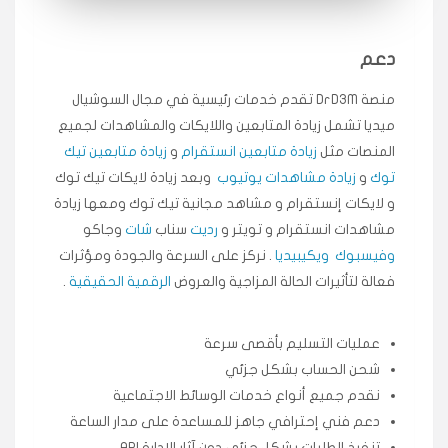
انسكاب
دعم
★★★★★
ميه
ن
منصة DrD3M تقدم خدمات رئيسية في مجال السوشيال
🇦🇪 الإمارات — دبي
٥ دورات
ميديا ​​تشمل زيادة المتابعين واللايكات والمشاهدات لجميع
طلبت مشاهدات تيك توك تبدأ التنفيذ فورًا، ممتازة اسعدني
دكتور دعم.
المنصات مثل
زيادة متابعين انستقرام
و
زيادة متابعين تيك
قيادتك
توك
و
زيادة مشاهدات يوتيوب
وبعد زيادة لايكات تيك توك
و لايكات إنستقرام و مشاهد مجانية تيك توك ومعها زيادة
مشاهدات انستقرام و تويتر و
رديت
سناب
شات
وجاكو
★★★★★
علي
ع
🇰🇼 الكويت — الكويت
قبل ٢ ساعة
وفيسبوك
ويكيبيديا
. نركز على السرعة والجودة ومؤثرات
اشتريت لايكات وتعليقات انستقرام وجاني تفاعلي واضح
فعالة لتأثيرات الحالة المزاجية والعروض
الرقمية الحقيقية
.
لفترة قصيرة خلال الوقت.
حلوى
عمليات التسليم بأقصى سرعة
شحن الحساب بشكل جزئي
★★★★★
ربح
س
نقدم جميع أنواع خدمات الوسائط الاجتماعية
🇶🇦 قطر — الدوحة
قبل 7 سنوات
دعم فني إحترافي جاهز للمساعدة على مدار الساعة
لوحة مرتبة، أتابع وأعرف الحالة الفورية بلحظة.
تنفيذ الطلبات بشكل جزئي دون آثار الإدارة API