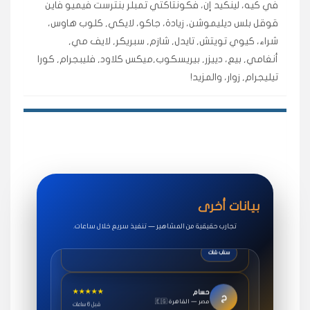
في كيه، لينكيد إن، فكونتاكتي تمبلر بنترست فيميو فاين
اشتريت لايكات وتعليقات انستقرام وجاني تفاعلي واضح
قوقل بلس ديليموشن، زيادة، جاكو، لايكي, كلوب هاوس،
لفترة قصيرة خلال الوقت.
شراء، كيوي تويتش, تايدل, شازم, سبريكر, لايف مي,
حلوى
أنغامي, بيع، دييزر, بيريسكوب,ميكس كلاود, فليبجرام, كورا
تيليجرام, زوار، والمزيد!
★★★★★
روان
س
🇶🇦 قطر — الدوحة
قبل 7 سنوات
لوحة مرتبة، أتابع وأعرف الحالة الفورية بلحظة.
مقدم الطلب
★★★★★
سوريا
ف
🇧🇭 البحرين — المنامة
قبل 4 سنوات
بيانات أخرى
خدمات جاكو ممتازة جدًا، مشاهدات قصيرة ومناسبة
للاستخدام.
تجارب حقيقية من المشاهير — تنفيذ سريع خلال ساعات.
سناب شات
★★★★★
حسام
ح
🇪🇬 مصر — القاهرة
قبل 6 ساعات
طلبت مشاهدات يوتيوب واشتغل بسرعة، فرق كبير في ترتيب