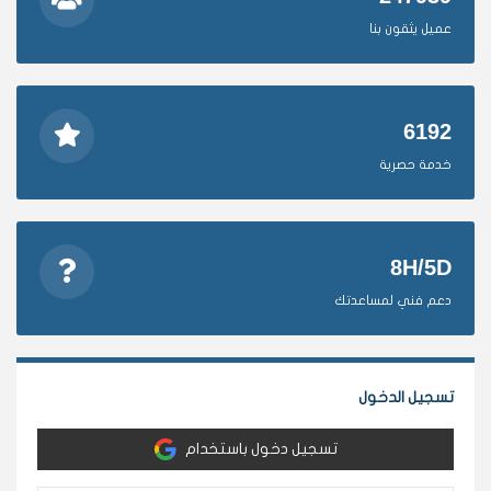
عميل يثقون بنا
6192
خدمة حصرية
8H/5D
دعم فني لمساعدتك
تسجيل الدخول
تسجيل دخول باستخدام