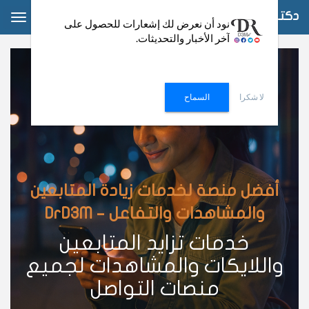
دكتور دعم
ggle
نود أن نعرض لك إشعارات للحصول على
آخر الأخبار والتحديثات.
ation
لا شكرا
السماح
أفضل منصة لخدمات زيادة المتابعين
والمشاهدات والتفاعل – DrD3M
خدمات تزايد المتابعين
واللايكات والمشاهدات لجميع
منصات التواصل