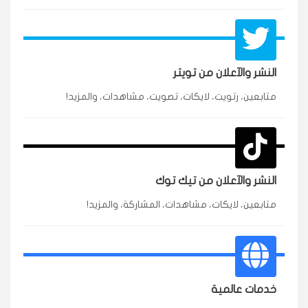
النشر والآعلان من تويتر
متابعين، رتويت، لايكات، تصويت، مشاهدات، والمزيد!
★★★★★
محمد
م
🇸🇦 السعودية — الرياض
3 جنرال
متابعين وربي انستقرام بسرعة رهيبة، والنتائج وممتازة.
انسكاب
النشر والآعلان من تيك توك
★★★★★
نورة
ن
🇦🇪 الإمارات — دبي
٥ دورات
متابعين، لايكات، مشاهدات، المشاركة، والمزيد!
طلبت مشاهدات تيك توك للبدء بالتنفيذ فورًا، ومجانية
ممتازة للتميز.
قيادتك
خدمات عالمية
★★★★★
غام
ع
🇰🇼 الكويت — الكويت
قبل ٢ ساعة