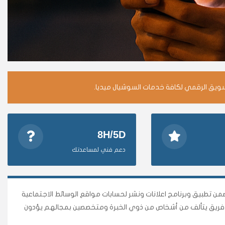
سويق الرقمي لكافة خدمات السوشيال ميديا.
8H/5D
دعم فني لمساعدتك
وأقوى متجر وأضمن تطبيق وبرنامج اعلانات ونشر لحسابات مواقع الوسائط الاجتماعية
نا فريق يتألف من أشخاص من ذوي الخبرة ومتخصصين بمجالهم يؤدون