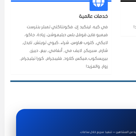
ة ممتازة للتميز.
خدمات عالمية
!
في كيه، لينكيد إن، فكونتاكتي تمبلر بنترست
★★★★★
فيميو فاين قوقل بلس ديليموشن، زيادة، جاكو،
قبل ٢ ساعة
لايكي, كلوب هاوس، شراء، كيوي تويتش, تايدل,
اضح لفترة قصيرة خلال الوقت.
شازم, سبريكر, لايف مي, أنغامي, بيع، دييزر,
بيريسكوب,ميكس كلاود, فليبجرام, كورا تيليجرام,
زوار، والمزيد!
★★★★★
قبل 7 سنوات
★★★★★
قبل 4 سنوات
ة للاستخدام.
ة من المشاهير — تنفيذ سريع خلال ساعات.