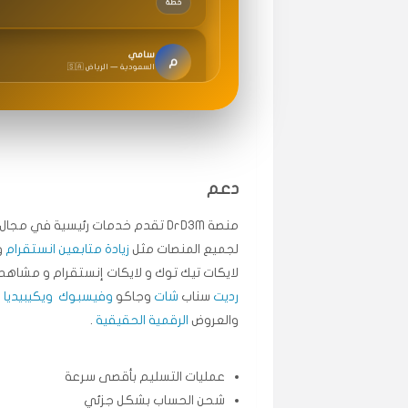
سامي
م
🇸🇦 السعودية — الرياض
متابعيني انستقرام بسرعة رهيبة، والنتائج وممتازة.
انسكاب
ميه
ن
🇦🇪 الإمارات — دبي
طلبت مشاهدات تيك توك تبدأ التنفيذ فورًا، ممتاز
دعم
قيادتك
منصة DrD3M تقدم خدمات رئيسية في م
لجميع المنصات مثل
زيادة متابعين انستقرام
و
علي
ع
لايكات تيك توك و لايكات إنستقرام و مشاهد 
🇰🇼 الكويت — الكويت
رديت
سناب
شات
وجاكو
وفيسبوك
ويكيبيديا
.
اشتريت لايكات وتعليقات انستقرام وجاني تفاعلي و
والعروض
الرقمية الحقيقية
.
حلوى
عمليات التسليم بأقصى سرعة
ربح
س
شحن الحساب بشكل جزئي
🇶🇦 قطر — الدوحة