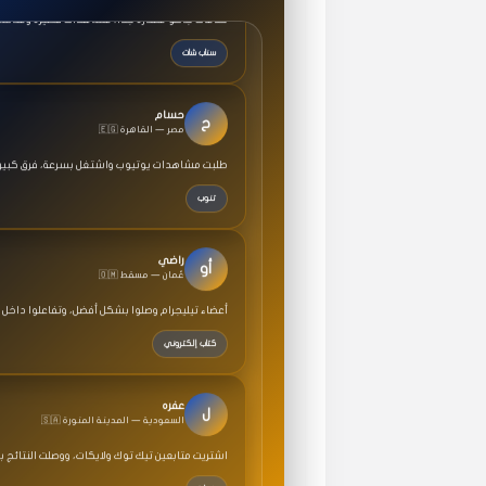
سناب شات
حسام
ح
🇪🇬 مصر — القاهرة
طلبت مشاهدات يوتيوب واشتغل بسرعة، فرق كبير ف
تنوب
راضي
أو
🇴🇲 عُمان — مسقط
أعضاء تيليجرام وصلوا بشكل أفضل، وتفاعلوا داخل 
كتاب إلكتروني
عفره
ل
🇸🇦 السعودية — المدينة المنورة
اشتريت متابعين تيك توك ولايكات، ووصلت النتائج 
خطة