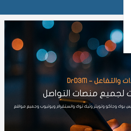
لتفاعل – DrD3M
ت لجميع منصات التواصل
يس بوك وجاكو وتويتر وتيك توك وانستقرام ويوتيوب وجميع مواقع