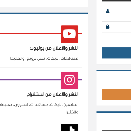
النشر والآعلان من يوتيوب
مشاهدات، لايكات، نشر، ترويج، والعديد!
محمد
م
🇸🇦 السعودية — الرياض
النشر والآعلان من انستقرام
متابعين وربي انستقرام بسرعة رهيبة، والنتائج وممت
امتابعين، لايكات، مشاهدات، استوري، تعليقات
انسكاب
والكثير!
نورة
ن
🇦🇪 الإمارات — دبي