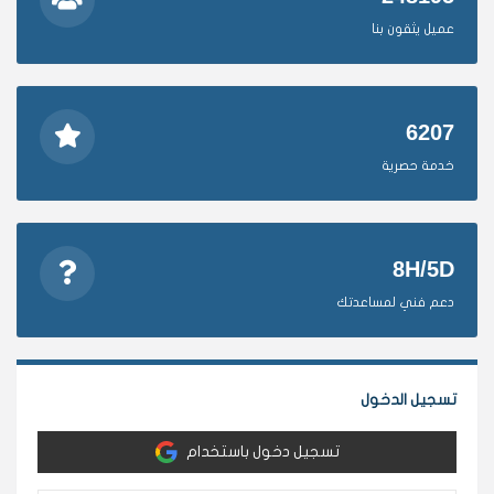
عميل يثقون بنا
6207
خدمة حصرية
8H/5D
دعم فني لمساعدتك
تسجيل الدخول
تسجيل دخول باستخدام