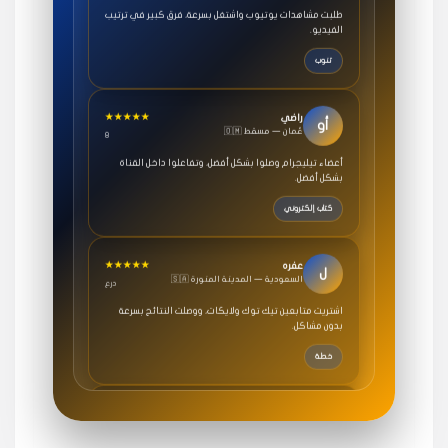
الفيديو.
تنوب
★★★★★
راضي
أو
🇴🇲 عُمان — مسقط
8
أعضاء تيليجرام وصلوا بشكل أفضل، وتفاعلوا داخل القناة
بشكل أفضل.
كتاب إلكتروني
★★★★★
عفره
ل
🇸🇦 السعودية — المدينة المنورة
درع
اشتريت متابعين تيك توك ولايكات، ووصلت النتائج بسرعة
بدون مشاكل.
خطة
★★★★★
سامي
م
🇸🇦 السعودية — الرياض
3 جنرال
متابعيني انستقرام بسرعة رهيبة، والنتائج وممتازة.