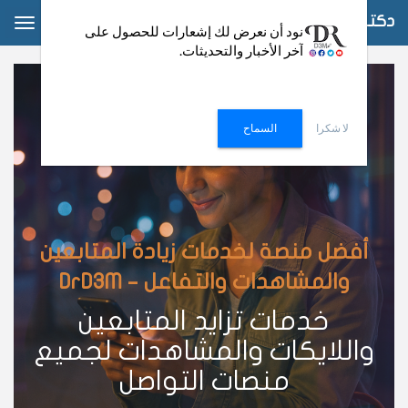
دكتور دعم
ggle
نود أن نعرض لك إشعارات للحصول على
آخر الأخبار والتحديثات.
ation
لا شكرا
السماح
أفضل منصة لخدمات زيادة المتابعين
والمشاهدات والتفاعل – DrD3M
خدمات تزايد المتابعين
واللايكات والمشاهدات لجميع
منصات التواصل