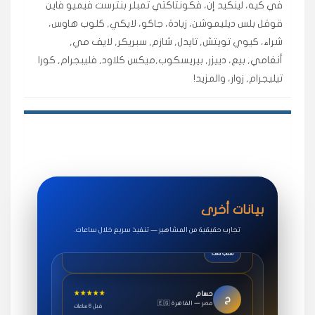
في كيه، لينكيد إن، فكونتاكتي تمبلر بنترست فيميو فاين
اشتريت لايكات وتعليقات انستقرام وجاني تفاعلي واضح
لفترة قصيرة خلال الوقت.
قوقل بلس ديليموشن، زيادة، جاكو، لايكي, كلوب هاوس،
شراء، كيوي تويتش, تايدل, شازم, سبريكر, لايف مي,
حلوى
أنغامي, بيع، دييزر, بيريسكوب,ميكس كلاود, فليبجرام, كورا
تيليجرام, زوار، والمزيد!
★★★★★
روان
س
🇶🇦 قطر — الدوحة
قبل 7 سنوات
لوحة مرتبة، أتابع وأعرف الحالة الفورية بلحظة.
مقدم الطلب
★★★★★
سوريا
ف
🇧🇭 البحرين — المنامة
قبل 4 سنوات
خدمات جاكو ممتازة جدًا، مشاهدات قصيرة ومناسبة
بيانات أخرى
للاستخدام.
تجارب حقيقية من المشاهير — تنفيذ سريع خلال ساعات.
سناب شات
★★★★★
حسام
ح
🇪🇬 مصر — القاهرة
قبل 6 ساعات
طلبت مشاهدات يوتيوب واشتغل بسرعة، فرق كبير في ترتيب