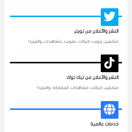
النشر والآعلان من تويتر
★★★★★
محمد
متابعين، رتويت، لايكات، تصويت، مشاهدات، والمزيد!
م
🇸🇦 السعودية — الرياض
3 جنرال
متابعين وربي انستقرام بسرعة رهيبة، والنتائج وممتازة.
انسكاب
النشر والآعلان من تيك توك
★★★★★
نورة
ن
🇦🇪 الإمارات — دبي
٥ دورات
متابعين، لايكات، مشاهدات، المشاركة، والمزيد!
طلبت مشاهدات تيك توك للبدء بالتنفيذ فورًا، ومجانية
ممتازة للتميز.
قيادتك
★★★★★
غام
خدمات عالمية
ع
🇰🇼 الكويت — الكويت
قبل ٢ ساعة