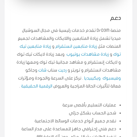
انسكاب
دعم
★★★★★
ميه
ن
🇦🇪 الإمارات — دبي
٥ دورات
منصة DrD3M تقدم خدمات رئيسية في مجال السوشيال
طلبت مشاهدات تيك توك تبدأ التنفيذ فورًا، ممتازة اسعدني
ميديا ​​تشمل زيادة المتابعين واللايكات والمشاهدات لجميع
دكتور دعم.
المنصات مثل
زيادة متابعين انستقرام
و
زيادة متابعين تيك
قيادتك
توك
و
زيادة مشاهدات يوتيوب
وبعد زيادة لايكات تيك توك
و لايكات إنستقرام و مشاهد مجانية تيك توك ومعها زيادة
★★★★★
علي
مشاهدات انستقرام و تويتر و
رديت
سناب
شات
وجاكو
ع
🇰🇼 الكويت — الكويت
قبل ٢ ساعة
وفيسبوك
ويكيبيديا
. نركز على السرعة والجودة ومؤثرات
اشتريت لايكات وتعليقات انستقرام وجاني تفاعلي واضح
فعالة لتأثيرات الحالة المزاجية والعروض
الرقمية الحقيقية
.
لفترة قصيرة خلال الوقت.
حلوى
عمليات التسليم بأقصى سرعة
شحن الحساب بشكل جزئي
★★★★★
ربح
س
🇶🇦 قطر — الدوحة
قبل 7 سنوات
نقدم جميع أنواع خدمات الوسائط الاجتماعية
لوحة مرتبة، أتابع وأعرف الحالة الفورية بلحظة.
دعم فني إحترافي جاهز للمساعدة على مدار الساعة
تنفيذ الطلبات بشكل جزئي دون آثار الإدارة API