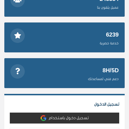
عميل يثقون بنا
6239
خدمة حصرية
8H/5D
دعم فني لمساعدتك
تسجيل الدخول
تسجيل دخول باستخدام