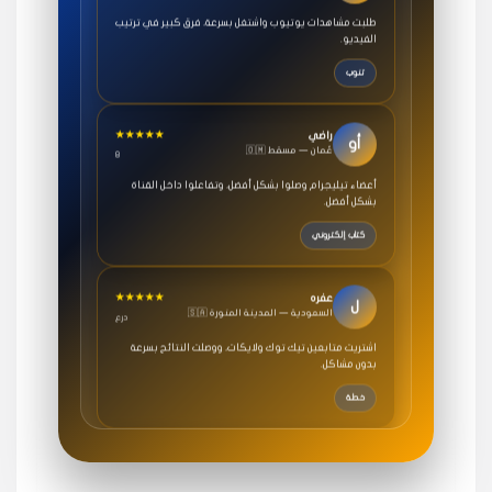
طلبت مشاهدات يوتيوب واشتغل بسرعة، فرق كبير في ترتيب
الفيديو.
تنوب
★★★★★
راضي
أو
🇴🇲 عُمان — مسقط
8
أعضاء تيليجرام وصلوا بشكل أفضل، وتفاعلوا داخل القناة
بشكل أفضل.
كتاب إلكتروني
★★★★★
عفره
ل
🇸🇦 السعودية — المدينة المنورة
درع
اشتريت متابعين تيك توك ولايكات، ووصلت النتائج بسرعة
بدون مشاكل.
خطة
★★★★★
سامي
م
🇸🇦 السعودية — الرياض
3 جنرال
متابعيني انستقرام بسرعة رهيبة، والنتائج وممتازة.