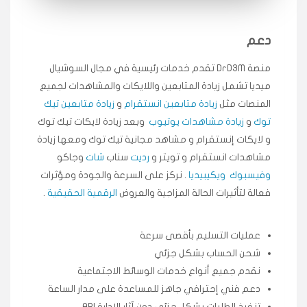
انسكاب
دعم
★★★★★
ميه
ن
منصة DrD3M تقدم خدمات رئيسية في مجال السوشيال
🇦🇪 الإمارات — دبي
٥ دورات
ميديا ​​تشمل زيادة المتابعين واللايكات والمشاهدات لجميع
طلبت مشاهدات تيك توك تبدأ التنفيذ فورًا، ممتازة اسعدني
دكتور دعم.
المنصات مثل
زيادة متابعين انستقرام
و
زيادة متابعين تيك
توك
و
زيادة مشاهدات يوتيوب
وبعد زيادة لايكات تيك توك
قيادتك
و لايكات إنستقرام و مشاهد مجانية تيك توك ومعها زيادة
مشاهدات انستقرام و تويتر و
رديت
سناب
شات
وجاكو
★★★★★
علي
ع
🇰🇼 الكويت — الكويت
قبل ٢ ساعة
وفيسبوك
ويكيبيديا
. نركز على السرعة والجودة ومؤثرات
اشتريت لايكات وتعليقات انستقرام وجاني تفاعلي واضح
فعالة لتأثيرات الحالة المزاجية والعروض
الرقمية الحقيقية
.
لفترة قصيرة خلال الوقت.
حلوى
عمليات التسليم بأقصى سرعة
شحن الحساب بشكل جزئي
★★★★★
ربح
س
نقدم جميع أنواع خدمات الوسائط الاجتماعية
🇶🇦 قطر — الدوحة
قبل 7 سنوات
دعم فني إحترافي جاهز للمساعدة على مدار الساعة
لوحة مرتبة، أتابع وأعرف الحالة الفورية بلحظة.
تنفيذ الطلبات بشكل جزئي دون آثار الإدارة API