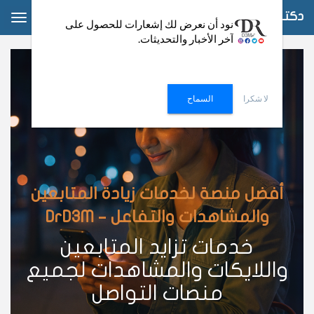
دكتور دعم
ggle
نود أن نعرض لك إشعارات للحصول على
آخر الأخبار والتحديثات.
ation
لا شكرا
السماح
أفضل منصة لخدمات زيادة المتابعين
والمشاهدات والتفاعل – DrD3M
خدمات تزايد المتابعين
واللايكات والمشاهدات لجميع
منصات التواصل