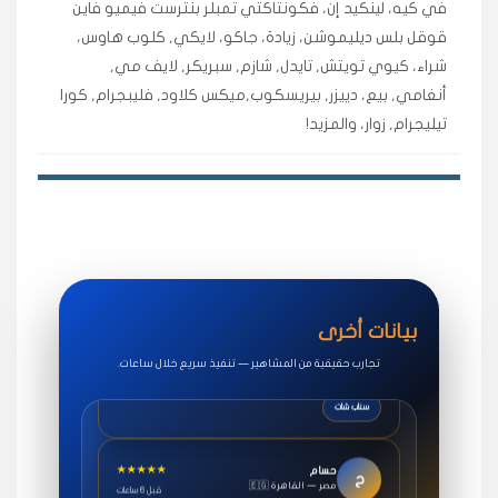
في كيه، لينكيد إن، فكونتاكتي تمبلر بنترست فيميو فاين
اشتريت لايكات وتعليقات انستقرام وجاني تفاعلي واضح
قوقل بلس ديليموشن، زيادة، جاكو، لايكي, كلوب هاوس،
لفترة قصيرة خلال الوقت.
شراء، كيوي تويتش, تايدل, شازم, سبريكر, لايف مي,
حلوى
أنغامي, بيع، دييزر, بيريسكوب,ميكس كلاود, فليبجرام, كورا
تيليجرام, زوار، والمزيد!
★★★★★
روان
س
🇶🇦 قطر — الدوحة
قبل 7 سنوات
لوحة مرتبة، أتابع وأعرف الحالة الفورية بلحظة.
مقدم الطلب
★★★★★
سوريا
ف
🇧🇭 البحرين — المنامة
قبل 4 سنوات
بيانات أخرى
خدمات جاكو ممتازة جدًا، مشاهدات قصيرة ومناسبة
للاستخدام.
تجارب حقيقية من المشاهير — تنفيذ سريع خلال ساعات.
سناب شات
★★★★★
حسام
ح
🇪🇬 مصر — القاهرة
قبل 6 ساعات