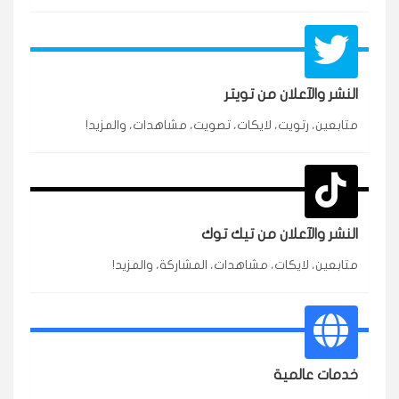
النشر والآعلان من تويتر
متابعين، رتويت، لايكات، تصويت، مشاهدات، والمزيد!
★★★★★
محمد
م
🇸🇦 السعودية — الرياض
3 جنرال
متابعين وربي انستقرام بسرعة رهيبة، والنتائج وممتازة.
انسكاب
النشر والآعلان من تيك توك
★★★★★
نورة
ن
🇦🇪 الإمارات — دبي
٥ دورات
متابعين، لايكات، مشاهدات، المشاركة، والمزيد!
طلبت مشاهدات تيك توك للبدء بالتنفيذ فورًا، ومجانية
ممتازة للتميز.
قيادتك
خدمات عالمية
★★★★★
غام
ع
🇰🇼 الكويت — الكويت
قبل ٢ ساعة